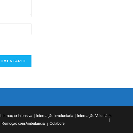
Internação Intensiva
Internação Involuntária
Internação Voluntária
Remoção com Ambulância
Colabore