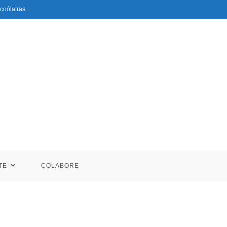
coólatras
TE
COLABORE