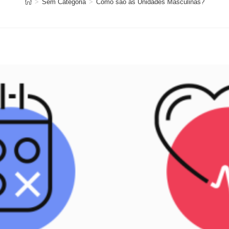
>
Sem Categoria
>
Como são as Unidades Masculinas?