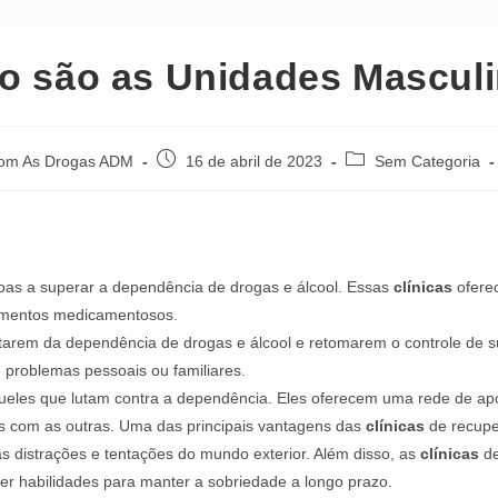
 são as Unidades Mascul
Post
Categoria
om As Drogas ADM
16 de abril de 2023
Sem Categoria
publicado:
do
post:
oas a superar a dependência de drogas e álcool. Essas
clínicas
oferec
amentos medicamentosos.
tarem da dependência de drogas e álcool e retomarem o controle de s
 problemas pessoais ou familiares.
ueles que lutam contra a dependência. Eles oferecem uma rede de ap
s com as outras. Uma das principais vantagens das
clínicas
de recupe
 distrações e tentações do mundo exterior. Além disso, as
clínicas
de
er habilidades para manter a sobriedade a longo prazo.