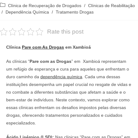
do
publicado:
Categoria
Clínica de Recuperação de Drogados
/
Clínicas de Reabilitação
post:
do
/
Dependência Química
/
Tratamento Drogas
post:
Rate this post
Clínica
Pare com As Drogas
em Xambioá
As clínicas “
Pare com as Drogas
” em Xambioá representam
um refúgio de esperança e cura para aqueles que enfrentam o
duro caminho da
dependência química
. Cada uma dessas
instituições desempenha um papel crucial no resgate de vidas e
no combate a diferentes substâncias que afetam a saúde e o
bem-estar de indivíduos. Neste contexto, vamos explorar como
essas clínicas enfrentam os desafios impostos pelas diversas
drogas, oferecendo tratamentos personalizados e cuidados
especializados.
Ácido Lisérgico (LSD):
Nas clínicas “Pare com as Drogas” em