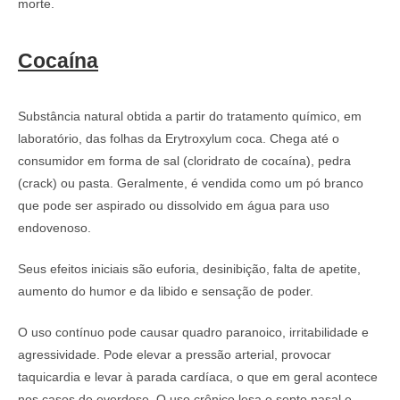
morte.
Cocaína
Substância natural obtida a partir do tratamento químico, em
laboratório, das folhas da Erytroxylum coca. Chega até o
consumidor em forma de sal (cloridrato de cocaína), pedra
(crack) ou pasta. Geralmente, é vendida como um pó branco
que pode ser aspirado ou dissolvido em água para uso
endovenoso.
Seus efeitos iniciais são euforia, desinibição, falta de apetite,
aumento do humor e da libido e sensação de poder.
O uso contínuo pode causar quadro paranoico, irritabilidade e
agressividade. Pode elevar a pressão arterial, provocar
taquicardia e levar à parada cardíaca, o que em geral acontece
nos casos de overdose. O uso crônico lesa o septo nasal e