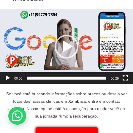
Tocador
de
vídeo
00:00
00:29
Se você está buscando informações sobre preços ou deseja ver
fotos das nossas clínicas em
Xambioá
, entre em contato
conosco. Nossa equipe está à disposição para ajudar você na
sua jornada rumo à recuperação.