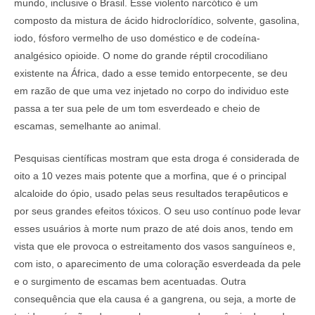
mundo, inclusive o Brasil. Esse violento narcótico é um
composto da mistura de ácido hidroclorídico, solvente, gasolina,
iodo, fósforo vermelho de uso doméstico e de codeína-
analgésico opioide. O nome do grande réptil crocodiliano
existente na África, dado a esse temido entorpecente, se deu
em razão de que uma vez injetado no corpo do individuo este
passa a ter sua pele de um tom esverdeado e cheio de
escamas, semelhante ao animal.
Pesquisas científicas mostram que esta droga é considerada de
oito a 10 vezes mais potente que a morfina, que é o principal
alcaloide do ópio, usado pelas seus resultados terapêuticos e
por seus grandes efeitos tóxicos. O seu uso contínuo pode levar
esses usuários à morte num prazo de até dois anos, tendo em
vista que ele provoca o estreitamento dos vasos sanguíneos e,
com isto, o aparecimento de uma coloração esverdeada da pele
e o surgimento de escamas bem acentuadas. Outra
consequência que ela causa é a gangrena, ou seja, a morte de