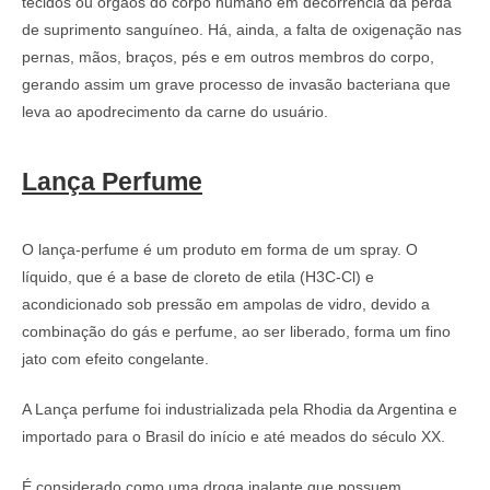
tecidos ou órgãos do corpo humano em decorrência da perda
de suprimento sanguíneo. Há, ainda, a falta de oxigenação nas
pernas, mãos, braços, pés e em outros membros do corpo,
gerando assim um grave processo de invasão bacteriana que
leva ao apodrecimento da carne do usuário.
Lança Perfume
O lança-perfume é um produto em forma de um spray. O
líquido, que é a base de cloreto de etila (H3C-Cl) e
acondicionado sob pressão em ampolas de vidro, devido a
combinação do gás e perfume, ao ser liberado, forma um fino
jato com efeito congelante.
A Lança perfume foi industrializada pela Rhodia da Argentina e
importado para o Brasil do início e até meados do século XX.
É considerado como uma droga inalante que possuem