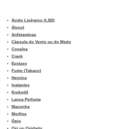
Ácido Lisérgico (LSD)
Álcool
Anfetaminas
Cápsula do Vento ou do Medo
Cocaína
Crack
Ecstasy
Fumo (Tabaco)
Heroína
Inalantes
Krokodil
Lança Perfume
Maconha
Morfina
Ópio
Oxi ou Oxidado