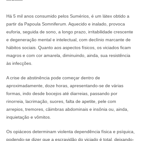
Há 5 mil anos consumido pelos Sumérios, é um látex obtido a
partir da Papoula Somniferum. Aquecido e inalado, provoca
euforia, seguida de sono, a longo prazo, irritabilidade crescente
e degeneração mental e intelectual, com declínio marcante de
hábitos sociais. Quanto aos aspectos físicos, os viciados ficam
magros e com cor amarela, diminuindo, ainda, sua resistência
às infecções.
A crise de abstinência pode começar dentro de
aproximadamente, doze horas, apresentando-se de várias
formas, indo desde bocejos até diarreias, passando por
rinorreia, lacrimação, suores, falta de apetite, pele com
arrepios, tremores, câimbras abdominais e insônia ou, ainda,
inquietação e vômitos.
Os opiáceos determinam violenta dependência física e psíquica,
podendo-se dizer que a escravidão do viciado é total, deixando-