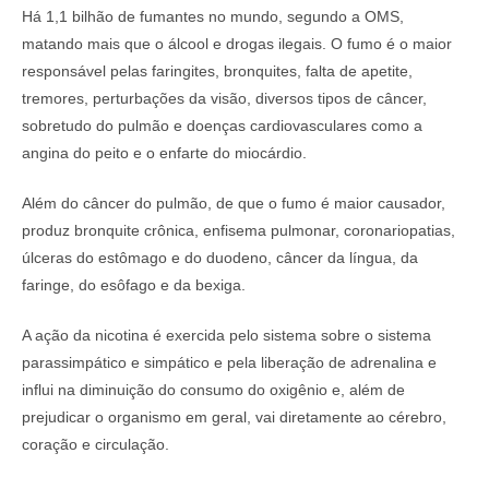
Há 1,1 bilhão de fumantes no mundo, segundo a OMS,
matando mais que o álcool e drogas ilegais. O fumo é o maior
responsável pelas faringites, bronquites, falta de apetite,
tremores, perturbações da visão, diversos tipos de câncer,
sobretudo do pulmão e doenças cardiovasculares como a
angina do peito e o enfarte do miocárdio.
Além do câncer do pulmão, de que o fumo é maior causador,
produz bronquite crônica, enfisema pulmonar, coronariopatias,
úlceras do estômago e do duodeno, câncer da língua, da
faringe, do esôfago e da bexiga.
A ação da nicotina é exercida pelo sistema sobre o sistema
parassimpático e simpático e pela liberação de adrenalina e
influi na diminuição do consumo do oxigênio e, além de
prejudicar o organismo em geral, vai diretamente ao cérebro,
coração e circulação.