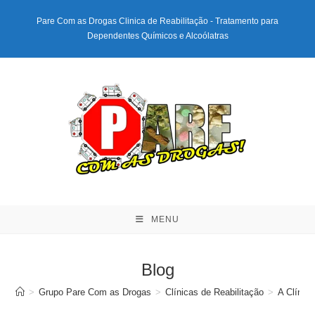
Ir
Pare Com as Drogas Clinica de Reabilitação - Tratamento para
para
Dependentes Químicos e Alcoólatras
o
conteúdo
MENU
Blog
>
Grupo Pare Com as Drogas
>
Clínicas de Reabilitação
>
A Clínic