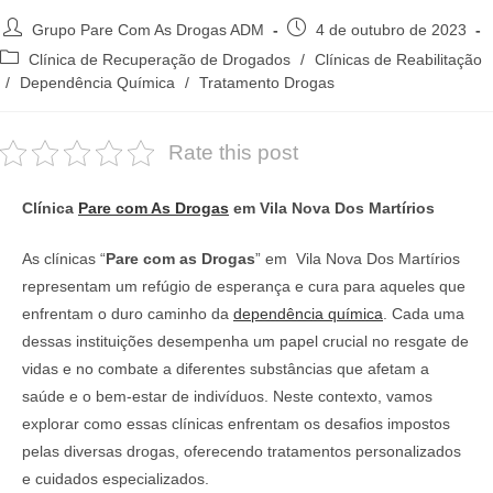
Autor
Post
Grupo Pare Com As Drogas ADM
4 de outubro de 2023
do
publicado:
Categoria
Clínica de Recuperação de Drogados
/
Clínicas de Reabilitação
post:
do
/
Dependência Química
/
Tratamento Drogas
post:
Rate this post
Clínica
Pare com As Drogas
em Vila Nova Dos Martírios
As clínicas “
Pare com as Drogas
” em Vila Nova Dos Martírios
representam um refúgio de esperança e cura para aqueles que
enfrentam o duro caminho da
dependência química
. Cada uma
dessas instituições desempenha um papel crucial no resgate de
vidas e no combate a diferentes substâncias que afetam a
saúde e o bem-estar de indivíduos. Neste contexto, vamos
explorar como essas clínicas enfrentam os desafios impostos
pelas diversas drogas, oferecendo tratamentos personalizados
e cuidados especializados.