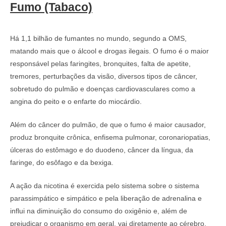
Fumo (Tabaco)
Há 1,1 bilhão de fumantes no mundo, segundo a OMS,
matando mais que o álcool e drogas ilegais. O fumo é o maior
responsável pelas faringites, bronquites, falta de apetite,
tremores, perturbações da visão, diversos tipos de câncer,
sobretudo do pulmão e doenças cardiovasculares como a
angina do peito e o enfarte do miocárdio.
Além do câncer do pulmão, de que o fumo é maior causador,
produz bronquite crônica, enfisema pulmonar, coronariopatias,
úlceras do estômago e do duodeno, câncer da língua, da
faringe, do esôfago e da bexiga.
A ação da nicotina é exercida pelo sistema sobre o sistema
parassimpático e simpático e pela liberação de adrenalina e
influi na diminuição do consumo do oxigênio e, além de
prejudicar o organismo em geral, vai diretamente ao cérebro,