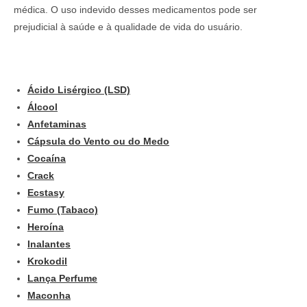
médica. O uso indevido desses medicamentos pode ser
prejudicial à saúde e à qualidade de vida do usuário.
Ácido Lisérgico (LSD)
Álcool
Anfetaminas
Cápsula do Vento ou do Medo
Cocaína
Crack
Ecstasy
Fumo (Tabaco)
Heroína
Inalantes
Krokodil
Lança Perfume
Maconha