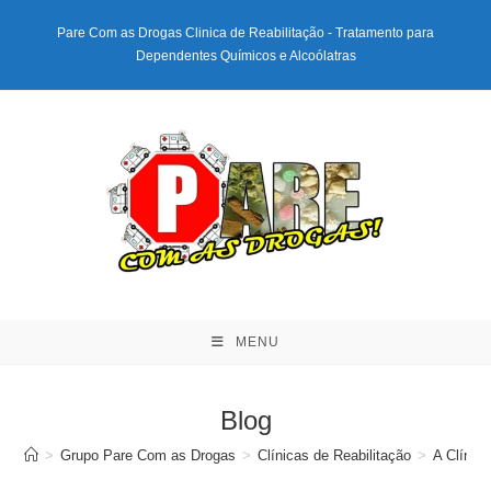
Ir
Pare Com as Drogas Clinica de Reabilitação - Tratamento para
para
Dependentes Químicos e Alcoólatras
o
conteúdo
MENU
Blog
>
Grupo Pare Com as Drogas
>
Clínicas de Reabilitação
>
A Clínic