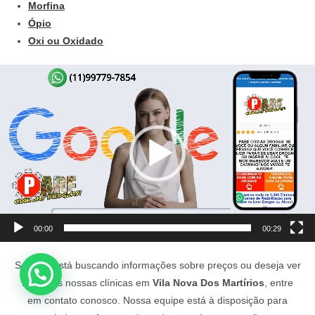
Morfina
Ópio
Oxi ou Oxidado
Tocador
de
vídeo
00:00
00:29
Se você está buscando informações sobre preços ou deseja ver
fotos das nossas clínicas em
Vila Nova Dos Martírios
, entre
em contato conosco. Nossa equipe está à disposição para