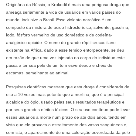
Originária da Rússia, o Krokodil é mais uma perigosa droga que
ameaça seriamente a vida de usuários em vários países do
mundo, inclusive o Brasil. Esse violento narcótico é um
composto da mistura de ácido hidroclorídico, solvente, gasolina,
iodo, fósforo vermelho de uso doméstico e de codeína-
analgésico opioide. O nome do grande réptil crocodiliano
existente na África, dado a esse temido entorpecente, se deu
em razão de que uma vez injetado no corpo do individuo este
passa a ter sua pele de um tom esverdeado e cheio de
escamas, semelhante ao animal.
Pesquisas científicas mostram que esta droga é considerada de
oito a 10 vezes mais potente que a morfina, que é o principal
alcaloide do ópio, usado pelas seus resultados terapêuticos e
por seus grandes efeitos tóxicos. O seu uso contínuo pode levar
esses usuários à morte num prazo de até dois anos, tendo em
vista que ele provoca o estreitamento dos vasos sanguíneos e,
com isto, o aparecimento de uma coloração esverdeada da pele