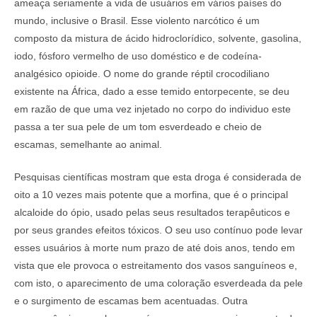
ameaça seriamente a vida de usuários em vários países do
mundo, inclusive o Brasil. Esse violento narcótico é um
composto da mistura de ácido hidroclorídico, solvente, gasolina,
iodo, fósforo vermelho de uso doméstico e de codeína-
analgésico opioide. O nome do grande réptil crocodiliano
existente na África, dado a esse temido entorpecente, se deu
em razão de que uma vez injetado no corpo do individuo este
passa a ter sua pele de um tom esverdeado e cheio de
escamas, semelhante ao animal.
Pesquisas científicas mostram que esta droga é considerada de
oito a 10 vezes mais potente que a morfina, que é o principal
alcaloide do ópio, usado pelas seus resultados terapêuticos e
por seus grandes efeitos tóxicos. O seu uso contínuo pode levar
esses usuários à morte num prazo de até dois anos, tendo em
vista que ele provoca o estreitamento dos vasos sanguíneos e,
com isto, o aparecimento de uma coloração esverdeada da pele
e o surgimento de escamas bem acentuadas. Outra