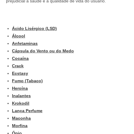
prejudicial à saúde e à qualidade de vida do usuário.
Ácido Lisérgico (LSD)
Álcool
Anfetaminas
Cápsula do Vento ou do Medo
Cocaína
Crack
Ecstasy
Fumo (Tabaco)
Heroína
Inalantes
Krokodil
Lança Perfume
Maconha
Morfina
Ópio