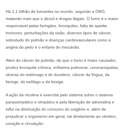
Há 1,1 bilhão de fumantes no mundo, segundo a OMS,
matando mais que o álcool e drogas ilegais. O fumo é o maior
responsável pelas faringites, bronquites, falta de apetite,
tremores, perturbações da visão, diversos tipos de câncer,
sobretudo do pulmão e doenças cardiovasculares como a
angina do peito e o enfarte do miocárdio.
Além do câncer do pulmão, de que o fumo é maior causador,
produz bronquite crônica, enfisema pulmonar, coronariopatias,
úlceras do estômago e do duodeno, câncer da língua, da
faringe, do esôfago e da bexiga.
A ação da nicotina é exercida pelo sistema sobre o sistema
parassimpático e simpático e pela liberação de adrenalina e
influi na diminuição do consumo do oxigênio e, além de
prejudicar o organismo em geral, vai diretamente ao cérebro,
coração e circulação.