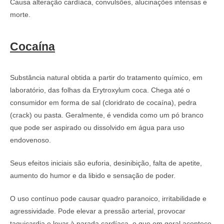
Causa alteração cardíaca, convulsões, alucinações intensas e
morte.
Cocaína
Substância natural obtida a partir do tratamento químico, em
laboratório, das folhas da Erytroxylum coca. Chega até o
consumidor em forma de sal (cloridrato de cocaína), pedra
(crack) ou pasta. Geralmente, é vendida como um pó branco
que pode ser aspirado ou dissolvido em água para uso
endovenoso.
Seus efeitos iniciais são euforia, desinibição, falta de apetite,
aumento do humor e da libido e sensação de poder.
O uso contínuo pode causar quadro paranoico, irritabilidade e
agressividade. Pode elevar a pressão arterial, provocar
taquicardia e levar à parada cardíaca, o que em geral acontece