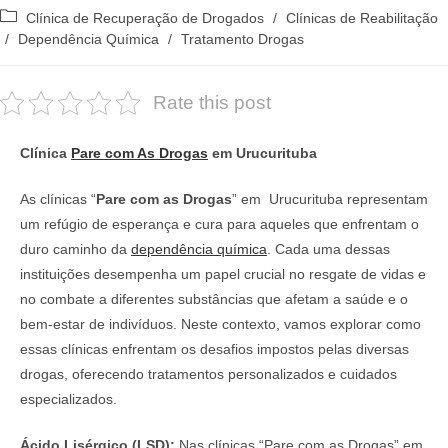
do
publicado:
Categoria
Clínica de Recuperação de Drogados
/
Clínicas de Reabilitação
post:
do
/
Dependência Química
/
Tratamento Drogas
post:
Rate this post
Clínica
Pare com As Drogas
em Urucurituba
As clínicas “
Pare com as Drogas
” em Urucurituba representam
um refúgio de esperança e cura para aqueles que enfrentam o
duro caminho da
dependência química
. Cada uma dessas
instituições desempenha um papel crucial no resgate de vidas e
no combate a diferentes substâncias que afetam a saúde e o
bem-estar de indivíduos. Neste contexto, vamos explorar como
essas clínicas enfrentam os desafios impostos pelas diversas
drogas, oferecendo tratamentos personalizados e cuidados
especializados.
Ácido Lisérgico (LSD):
Nas clínicas “Pare com as Drogas” em