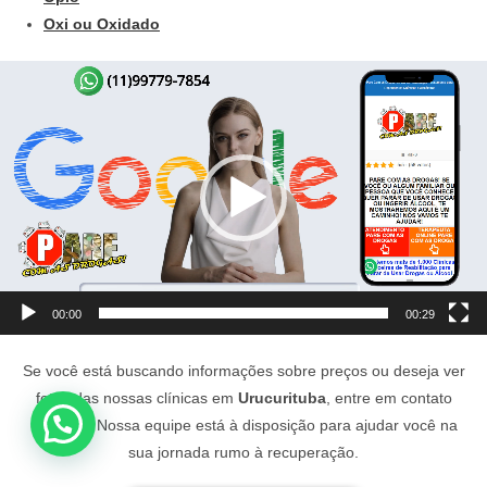
Oxi ou Oxidado
Tocador
de
vídeo
00:00
00:29
Se você está buscando informações sobre preços ou deseja ver
fotos das nossas clínicas em
Urucurituba
, entre em contato
conosco. Nossa equipe está à disposição para ajudar você na
sua jornada rumo à recuperação.