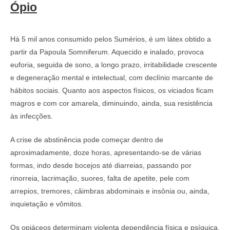
Ópio
Há 5 mil anos consumido pelos Sumérios, é um látex obtido a
partir da Papoula Somniferum. Aquecido e inalado, provoca
euforia, seguida de sono, a longo prazo, irritabilidade crescente
e degeneração mental e intelectual, com declínio marcante de
hábitos sociais. Quanto aos aspectos físicos, os viciados ficam
magros e com cor amarela, diminuindo, ainda, sua resistência
às infecções.
A crise de abstinência pode começar dentro de
aproximadamente, doze horas, apresentando-se de várias
formas, indo desde bocejos até diarreias, passando por
rinorreia, lacrimação, suores, falta de apetite, pele com
arrepios, tremores, câimbras abdominais e insônia ou, ainda,
inquietação e vômitos.
Os opiáceos determinam violenta dependência física e psíquica,