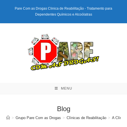
Ir
Pare Com as Drogas Clinica de Reabilitação - Tratamento para
para
Dependentes Químicos e Alcoólatras
o
conteúdo
MENU
Blog
>
Grupo Pare Com as Drogas
>
Clínicas de Reabilitação
>
A Clínic