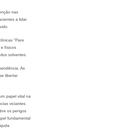
tenção nas
cientes a lidar
vido.
línicas “Pare
e físicos
 dos solventes.
pendência. As
e libertar
 papel vital na
ias viciantes.
bre os perigos
apel fundamental
ajuda.