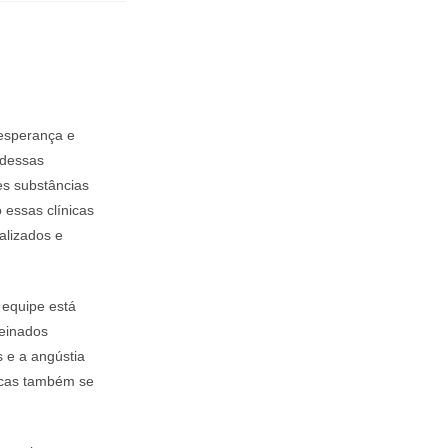
esperança e
 dessas
es substâncias
 essas clínicas
alizados e
a equipe está
reinados
s e a angústia
icas também se