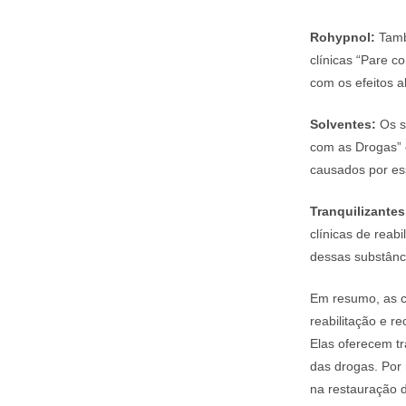
Rohypnol:
Tamb
clínicas “Pare 
com os efeitos a
Solventes:
Os s
com as Drogas
causados por ess
Tranquilizantes
clínicas de reab
dessas substânc
Em resumo, as c
reabilitação e r
Elas oferecem t
das drogas. Por
na restauração 