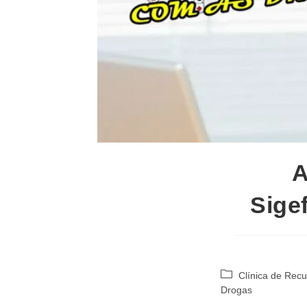
A
Sige
Categoria
Clínica de Rec
do
Drogas
post: