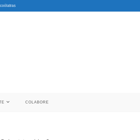
coólatras
TE
COLABORE