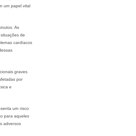
m um papel vital
inutos. As
 situações de
blemas cardíacos
 dessas
ionais graves.
afetadas por
sica e
senta um risco
o para aqueles
os adversos