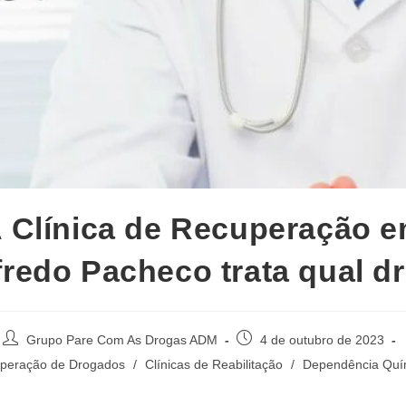
 Clínica de Recuperação 
fredo Pacheco trata qual d
Autor
Post
Grupo Pare Com As Drogas ADM
4 de outubro de 2023
do
publicado:
uperação de Drogados
/
Clínicas de Reabilitação
/
Dependência Quí
post: