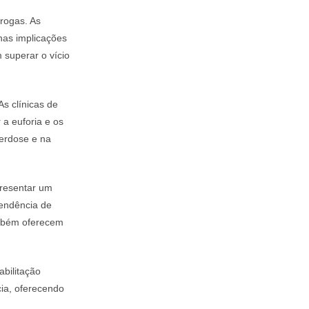
rogas. As
nas implicações
superar o vício
As clínicas de
 a euforia e os
erdose e na
presentar um
pendência de
ambém oferecem
abilitação
ia, oferecendo