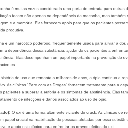
onha é muitas vezes considerada uma porta de entrada para outras d
bilitação focam não apenas na dependência da maconha, mas também 
agem e a memória. Elas fornecem apoio para que os pacientes possam 
da produtiva.
na é um narcótico poderoso, frequentemente usada para aliviar a dor. 
tam a dependência dessa substância, ajudando os pacientes a enfrentar
tinência. Elas desempenham um papel importante na prevenção de ov
acientes.
stória de uso que remonta a milhares de anos, o ópio continua a re
ativo. As clínicas “Pare com as Drogas” fornecem tratamento para a de
s pacientes a superar a euforia e os sintomas de abstinência. Elas t
ratamento de infecções e danos associados ao uso de ópio.
dado):
O oxi é uma forma altamente viciante de crack. As clínicas de re
papel crucial na reabilitação de pessoas afetadas por essa substânc
sivo e apoio psicológico para enfrentar os graves efeitos do oxi.