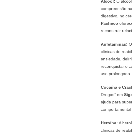
Álcool:
O álcool
compreensão nas
digestivo, no cé
Pacheco
oferece
reconstruir rela
Anfetaminas:
O 
clínicas de rea
ansiedade, delír
reconquistar o c
uso prolongado.
Cocaína e Crac
Drogas” em
Sig
ajuda para super
comportamental e
Heroína:
A heroí
clínicas de reab