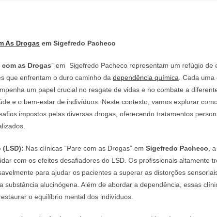
m As Drogas
em Sigefredo Pacheco
e com as Drogas
” em Sigefredo Pacheco representam um refúgio de 
es que enfrentam o duro caminho da
dependência química
. Cada uma
empenha um papel crucial no resgate de vidas e no combate a diferent
de e o bem-estar de indivíduos. Neste contexto, vamos explorar como
safios impostos pelas diversas drogas, oferecendo tratamentos person
lizados.
 (LSD):
Nas clínicas “Pare com as Drogas” em
Sigefredo Pacheco
, 
idar com os efeitos desafiadores do LSD. Os profissionais altamente t
avelmente para ajudar os pacientes a superar as distorções sensoriai
a substância alucinógena. Além de abordar a dependência, essas clín
staurar o equilíbrio mental dos indivíduos.