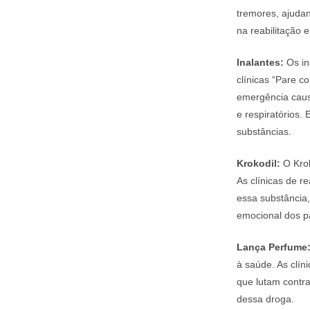
tremores, ajudan
na reabilitação 
Inalantes:
Os in
clínicas “Pare 
emergência caus
e respiratórios
substâncias.
Krokodil:
O Krok
As clínicas de r
essa substância,
emocional dos p
Lança Perfume
à saúde. As clí
que lutam contra
dessa droga.