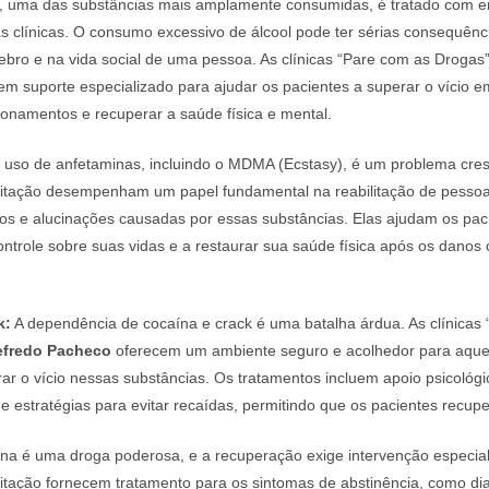
, uma das substâncias mais amplamente consumidas, é tratado com e
 clínicas. O consumo excessivo de álcool pode ter sérias consequênc
rebro e na vida social de uma pessoa. As clínicas “Pare com as Droga
m suporte especializado para ajudar os pacientes a superar o vício em
cionamentos e recuperar a saúde física e mental.
uso de anfetaminas, incluindo o MDMA (Ecstasy), é um problema cres
bilitação desempenham um papel fundamental na reabilitação de pesso
ios e alucinações causadas por essas substâncias. Elas ajudam os pac
ontrole sobre suas vidas e a restaurar sua saúde física após os danos
k:
A dependência de cocaína e crack é uma batalha árdua. As clínicas
efredo Pacheco
oferecem um ambiente seguro e acolhedor para aqu
ar o vício nessas substâncias. Os tratamentos incluem apoio psicológic
 estratégias para evitar recaídas, permitindo que os pacientes recup
na é uma droga poderosa, e a recuperação exige intervenção especial
ilitação fornecem tratamento para os sintomas de abstinência, como di