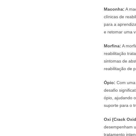
Maconha:
A mac
clínicas de rea
para a aprendiz
e retomar uma vi
Morfina:
A morfi
reabilitação tra
sintomas de abs
reabilitação de p
Ópio:
Com uma hi
desafio signific
ópio, ajudando o
suporte para o t
Oxi (Crack Oxi
desempenham um 
tratamento inten