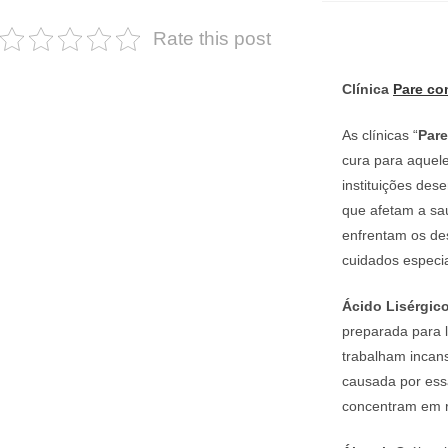
Rate this post
Clínica
Pare co
As clínicas “
Par
cura para aquel
instituições des
que afetam a saú
enfrentam os de
cuidados especia
Ácido Lisérgico
preparada para l
trabalham incans
causada por ess
concentram em re