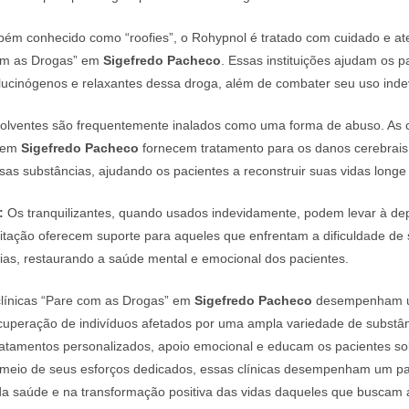
ém conhecido como “roofies”, o Rohypnol é tratado com cuidado e a
com as Drogas” em
Sigefredo Pacheco
. Essas instituições ajudam os pa
lucinógenos e relaxantes dessa droga, além de combater seu uso inde
olventes são frequentemente inalados como uma forma de abuso. As c
” em
Sigefredo Pacheco
fornecem tratamento para os danos cerebrais 
as substâncias, ajudando os pacientes a reconstruir suas vidas longe
:
Os tranquilizantes, quando usados indevidamente, podem levar à de
ilitação oferecem suporte para aqueles que enfrentam a dificuldade de s
ias, restaurando a saúde mental e emocional dos pacientes.
línicas “Pare com as Drogas” em
Sigefredo Pacheco
desempenham um
ecuperação de indivíduos afetados por uma ampla variedade de substânc
ratamentos personalizados, apoio emocional e educam os pacientes so
 meio de seus esforços dedicados, essas clínicas desempenham um p
da saúde e na transformação positiva das vidas daqueles que buscam 