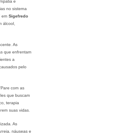
mpatia e
ias no sistema
s” em
Sigefredo
 álcool,
cente. As
as que enfrentam
ientes a
 causados pelo
 “Pare com as
eles que buscam
o, terapia
erem suas vidas.
izada. As
arreia, náuseas e