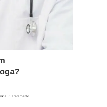
em
roga?
mica
/
Tratamento