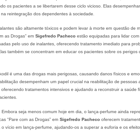
do os pacientes a se libertarem desse ciclo vicioso. Elas desempenha
e na reintegração dos dependentes à sociedade.
alantes são altamente tóxicos e podem levar à morte em questão de m
com as Drogas” em
Sigefredo Pacheco
estão equipadas para lidar com
adas pelo uso de inalantes, oferecendo tratamento imediato para pro
. Elas também se concentram em educar os pacientes sobre os perigos
odil é uma das drogas mais perigosas, causando danos físicos e emoc
eabilitação desempenham um papel crucial na reabilitação de pessoas 
 oferecendo tratamentos intensivos e ajudando a reconstruir a saúde fí
acientes.
:
Embora seja menos comum hoje em dia, o lança-perfume ainda repre
nicas “Pare com as Drogas” em
Sigefredo Pacheco
oferecem tratament
 o vício em lança-perfume, ajudando-os a superar a euforia e os efeit