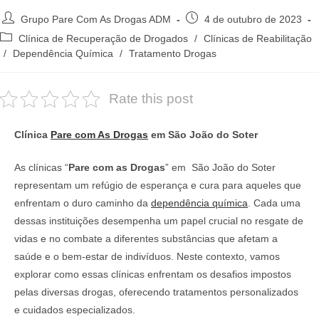
Autor
Post
Grupo Pare Com As Drogas ADM
4 de outubro de 2023
do
publicado:
Categoria
Clínica de Recuperação de Drogados
/
Clínicas de Reabilitação
post:
do
/
Dependência Química
/
Tratamento Drogas
post:
Rate this post
Clínica
Pare com As Drogas
em São João do Soter
As clínicas “
Pare com as Drogas
” em São João do Soter
representam um refúgio de esperança e cura para aqueles que
enfrentam o duro caminho da
dependência química
. Cada uma
dessas instituições desempenha um papel crucial no resgate de
vidas e no combate a diferentes substâncias que afetam a
saúde e o bem-estar de indivíduos. Neste contexto, vamos
explorar como essas clínicas enfrentam os desafios impostos
pelas diversas drogas, oferecendo tratamentos personalizados
e cuidados especializados.