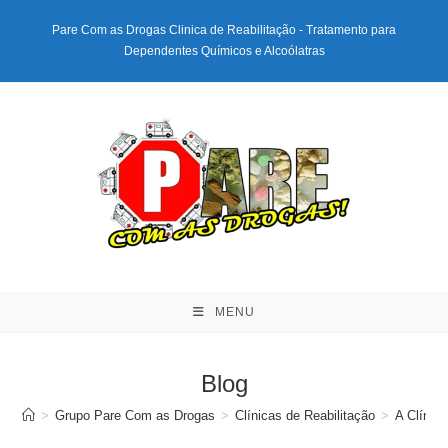
Ir
Pare Com as Drogas Clinica de Reabilitação - Tratamento para
para
Dependentes Químicos e Alcoólatras
o
conteúdo
MENU
Blog
>
Grupo Pare Com as Drogas
>
Clínicas de Reabilitação
>
A Clínic