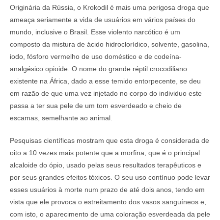
Originária da Rússia, o Krokodil é mais uma perigosa droga que
ameaça seriamente a vida de usuários em vários países do
mundo, inclusive o Brasil. Esse violento narcótico é um
composto da mistura de ácido hidroclorídico, solvente, gasolina,
iodo, fósforo vermelho de uso doméstico e de codeína-
analgésico opioide. O nome do grande réptil crocodiliano
existente na África, dado a esse temido entorpecente, se deu
em razão de que uma vez injetado no corpo do individuo este
passa a ter sua pele de um tom esverdeado e cheio de
escamas, semelhante ao animal.
Pesquisas científicas mostram que esta droga é considerada de
oito a 10 vezes mais potente que a morfina, que é o principal
alcaloide do ópio, usado pelas seus resultados terapêuticos e
por seus grandes efeitos tóxicos. O seu uso contínuo pode levar
esses usuários à morte num prazo de até dois anos, tendo em
vista que ele provoca o estreitamento dos vasos sanguíneos e,
com isto, o aparecimento de uma coloração esverdeada da pele