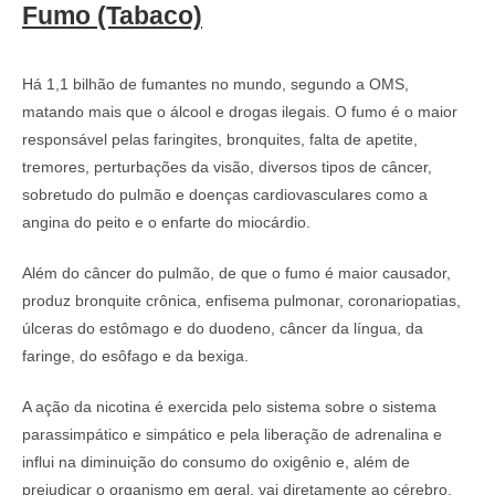
Fumo (Tabaco)
Há 1,1 bilhão de fumantes no mundo, segundo a OMS,
matando mais que o álcool e drogas ilegais. O fumo é o maior
responsável pelas faringites, bronquites, falta de apetite,
tremores, perturbações da visão, diversos tipos de câncer,
sobretudo do pulmão e doenças cardiovasculares como a
angina do peito e o enfarte do miocárdio.
Além do câncer do pulmão, de que o fumo é maior causador,
produz bronquite crônica, enfisema pulmonar, coronariopatias,
úlceras do estômago e do duodeno, câncer da língua, da
faringe, do esôfago e da bexiga.
A ação da nicotina é exercida pelo sistema sobre o sistema
parassimpático e simpático e pela liberação de adrenalina e
influi na diminuição do consumo do oxigênio e, além de
prejudicar o organismo em geral, vai diretamente ao cérebro,