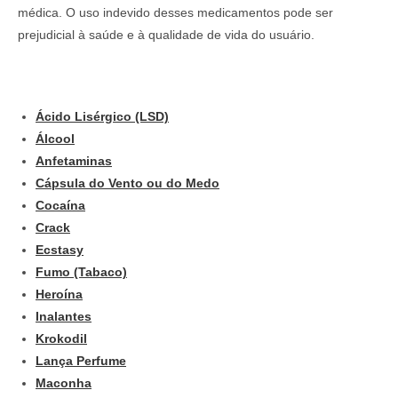
médica. O uso indevido desses medicamentos pode ser
prejudicial à saúde e à qualidade de vida do usuário.
Ácido Lisérgico (LSD)
Álcool
Anfetaminas
Cápsula do Vento ou do Medo
Cocaína
Crack
Ecstasy
Fumo (Tabaco)
Heroína
Inalantes
Krokodil
Lança Perfume
Maconha