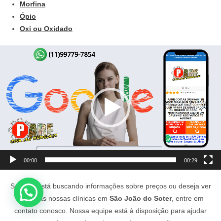
Morfina
Ópio
Oxi ou Oxidado
Tocador
de
vídeo
00:00
00:29
Se você está buscando informações sobre preços ou deseja ver
fotos das nossas clínicas em
São João do Soter
, entre em
contato conosco. Nossa equipe está à disposição para ajudar