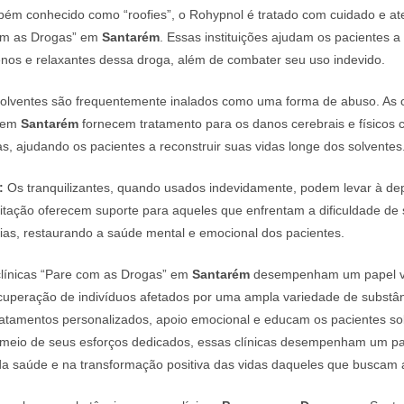
ém conhecido como “roofies”, o Rohypnol é tratado com cuidado e a
com as Drogas” em
Santarém
. Essas instituições ajudam os pacientes a
enos e relaxantes dessa droga, além de combater seu uso indevido.
olventes são frequentemente inalados como uma forma de abuso. As c
” em
Santarém
fornecem tratamento para os danos cerebrais e físicos 
s, ajudando os pacientes a reconstruir suas vidas longe dos solventes
:
Os tranquilizantes, quando usados indevidamente, podem levar à de
ilitação oferecem suporte para aqueles que enfrentam a dificuldade de s
ias, restaurando a saúde mental e emocional dos pacientes.
línicas “Pare com as Drogas” em
Santarém
desempenham um papel vi
ecuperação de indivíduos afetados por uma ampla variedade de substânc
ratamentos personalizados, apoio emocional e educam os pacientes so
 meio de seus esforços dedicados, essas clínicas desempenham um p
da saúde e na transformação positiva das vidas daqueles que buscam 