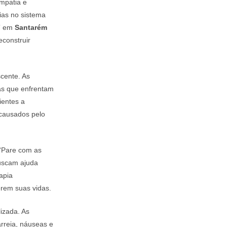
mpatia e
ias no sistema
s” em
Santarém
econstruir
cente. As
as que enfrentam
ientes a
 causados pelo
 “Pare com as
uscam ajuda
apia
erem suas vidas.
izada. As
arreia, náuseas e