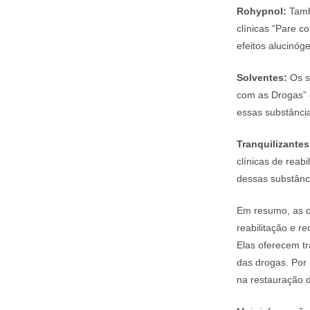
Rohypnol:
Tamb
clínicas “Pare 
efeitos alucinóg
Solventes:
Os s
com as Drogas
essas substância
Tranquilizantes
clínicas de reab
dessas substânc
Em resumo, as c
reabilitação e r
Elas oferecem t
das drogas. Por
na restauração 