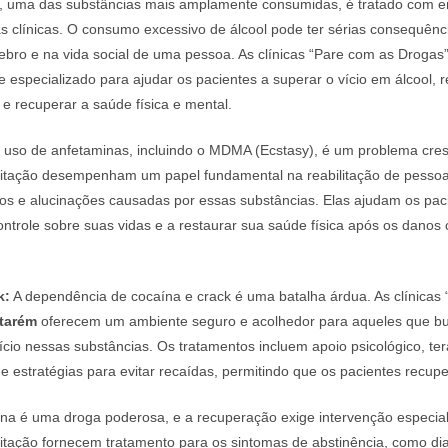
, uma das substâncias mais amplamente consumidas, é tratado com e
 clínicas. O consumo excessivo de álcool pode ter sérias consequênc
rebro e na vida social de uma pessoa. As clínicas “Pare com as Droga
 especializado para ajudar os pacientes a superar o vício em álcool, r
e recuperar a saúde física e mental.
uso de anfetaminas, incluindo o MDMA (Ecstasy), é um problema cres
bilitação desempenham um papel fundamental na reabilitação de pesso
ios e alucinações causadas por essas substâncias. Elas ajudam os pac
ontrole sobre suas vidas e a restaurar sua saúde física após os danos
k:
A dependência de cocaína e crack é uma batalha árdua. As clínicas
tarém
oferecem um ambiente seguro e acolhedor para aqueles que b
ício nessas substâncias. Os tratamentos incluem apoio psicológico, ter
 estratégias para evitar recaídas, permitindo que os pacientes recup
na é uma droga poderosa, e a recuperação exige intervenção especial
ilitação fornecem tratamento para os sintomas de abstinência, como di