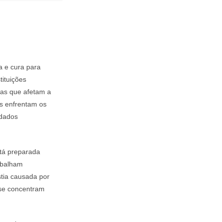
 e cura para
tituições
ias que afetam a
as enfrentam os
idados
stá preparada
rabalham
stia causada por
 se concentram