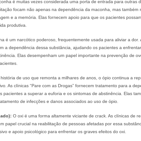
onha é muitas vezes considerada uma porta de entrada para outras d
bilitação focam não apenas na dependência da maconha, mas também 
agem e a memória. Elas fornecem apoio para que os pacientes possam 
da produtiva.
na é um narcótico poderoso, frequentemente usada para aliviar a dor. 
tam a dependência dessa substância, ajudando os pacientes a enfrentar
tinência. Elas desempenham um papel importante na prevenção de ov
acientes.
stória de uso que remonta a milhares de anos, o ópio continua a re
ativo. As clínicas “Pare com as Drogas” fornecem tratamento para a de
s pacientes a superar a euforia e os sintomas de abstinência. Elas t
ratamento de infecções e danos associados ao uso de ópio.
dado):
O oxi é uma forma altamente viciante de crack. As clínicas de re
papel crucial na reabilitação de pessoas afetadas por essa substânc
sivo e apoio psicológico para enfrentar os graves efeitos do oxi.