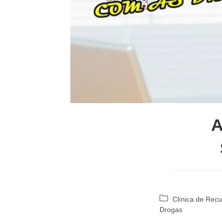
A
Categoria
Clínica de Rec
do
Drogas
post: