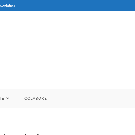
coólatras
TE
COLABORE