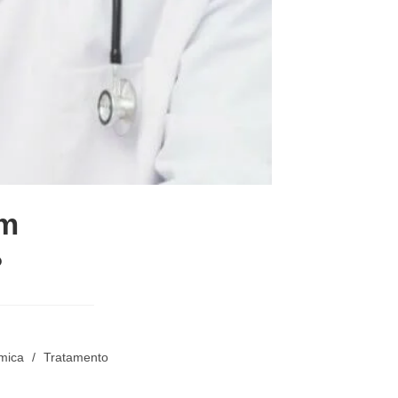
em
?
mica
/
Tratamento