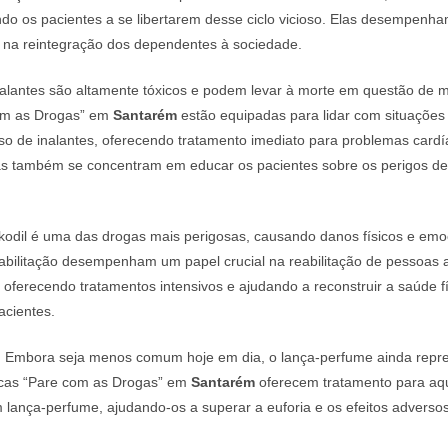
do os pacientes a se libertarem desse ciclo vicioso. Elas desempenha
e na reintegração dos dependentes à sociedade.
alantes são altamente tóxicos e podem levar à morte em questão de m
com as Drogas” em
Santarém
estão equipadas para lidar com situaçõe
so de inalantes, oferecendo tratamento imediato para problemas cardí
Elas também se concentram em educar os pacientes sobre os perigos d
odil é uma das drogas mais perigosas, causando danos físicos e emoc
eabilitação desempenham um papel crucial na reabilitação de pessoas 
 oferecendo tratamentos intensivos e ajudando a reconstruir a saúde fí
acientes.
:
Embora seja menos comum hoje em dia, o lança-perfume ainda repre
nicas “Pare com as Drogas” em
Santarém
oferecem tratamento para aq
m lança-perfume, ajudando-os a superar a euforia e os efeitos adverso