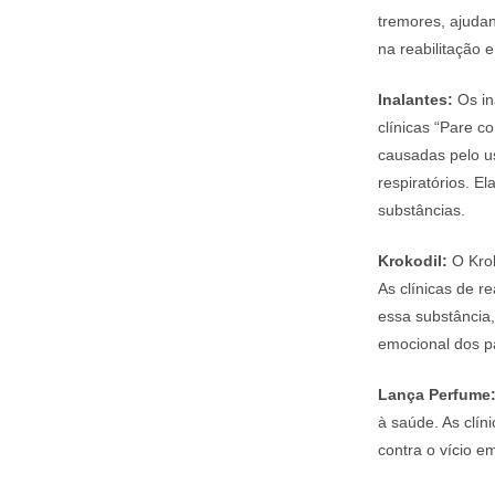
tremores, ajudan
na reabilitação 
Inalantes:
Os in
clínicas “Pare 
causadas pelo u
respiratórios. 
substâncias.
Krokodil:
O Krok
As clínicas de r
essa substância,
emocional dos p
Lança Perfume
à saúde. As clí
contra o vício e