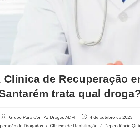
 Clínica de Recuperação 
Santarém trata qual droga
Autor
Post
Grupo Pare Com As Drogas ADM
4 de outubro de 2023
do
publicado:
uperação de Drogados
/
Clínicas de Reabilitação
/
Dependência Quí
post: