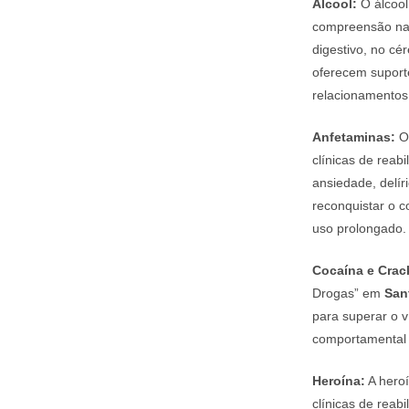
Álcool:
O álcool
compreensão nas
digestivo, no cé
oferecem suporte
relacionamentos 
Anfetaminas:
O 
clínicas de rea
ansiedade, delír
reconquistar o c
uso prolongado.
Cocaína e Crac
Drogas” em
San
para superar o v
comportamental e
Heroína:
A heroí
clínicas de reab