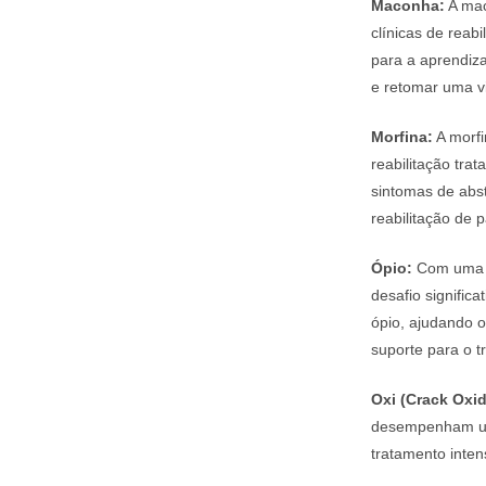
Maconha:
A mac
clínicas de rea
para a aprendiz
e retomar uma vi
Morfina:
A morfi
reabilitação tra
sintomas de abs
reabilitação de p
Ópio:
Com uma hi
desafio signific
ópio, ajudando o
suporte para o t
Oxi (Crack Oxi
desempenham um 
tratamento inten