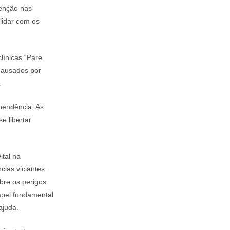
tenção nas
 lidar com os
línicas “Pare
causados por
.
pendência. As
e libertar
tal na
ias viciantes.
bre os perigos
apel fundamental
ajuda.