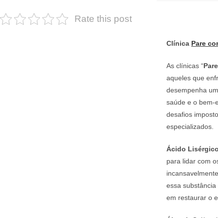
Rate this post
Clínica
Pare co
As clínicas “
Par
aqueles que enf
desempenha um p
saúde e o bem-es
desafios impost
especializados.
Ácido Lisérgico
para lidar com o
incansavelmente 
essa substância
em restaurar o e