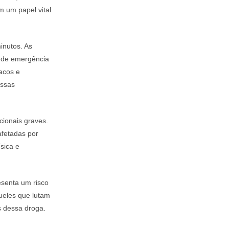
m um papel vital
inutos. As
s de emergência
acos e
essas
ionais graves.
afetadas por
sica e
senta um risco
ueles que lutam
s dessa droga.