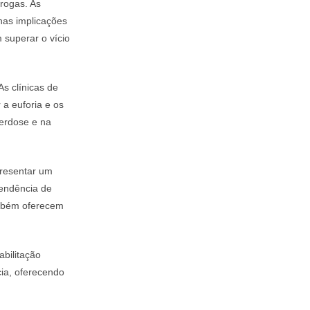
rogas. As
nas implicações
superar o vício
As clínicas de
 a euforia e os
erdose e na
presentar um
pendência de
ambém oferecem
abilitação
ia, oferecendo