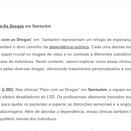
m As Drogas
em Santarém
e com as Drogas
” em Santarém representam um refúgio de esperança
rentam o duro caminho da
dependência química
. Cada uma dessas ins
apel crucial no resgate de vidas e no combate a diferentes substânc
tar de indivíduos. Neste contexto, vamos explorar como essas clínic
os pelas diversas drogas, oferecendo tratamentos personalizados e cu
 (LSD):
Nas clínicas “Pare com as Drogas” em
Santarém
, a equipe e
s efeitos desafiadores do LSD. Os profissionais altamente treinados t
para ajudar os pacientes a superar as distorções sensoriais e a angú
 alucinógena. Além de abordar a dependência, essas clínicas também
quilíbrio mental dos indivíduos.