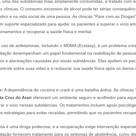
, uma das substâncias mais amplamente consumidas, é tratado com e
 clínicas. O consumo excessivo de álcool pode ter sérias consequênc
rebro e na vida social de uma pessoa. As clínicas “Pare com as Droga
 suporte especializado para ajudar os pacientes a superar o vício em 
cionamentos e recuperar a saúde física e mental.
uso de anfetaminas, incluindo o MDMA (Ecstasy), é um problema cres
bilitação desempenham um papel fundamental na reabilitação de pesso
ios e alucinações causadas por essas substâncias. Elas ajudam os pac
ontrole sobre suas vidas e a restaurar sua saúde física após os danos
k:
A dependência de cocaína e crack é uma batalha árdua. As clínicas
ta Cruz do Arari
oferecem um ambiente seguro e acolhedor para aqu
ar o vício nessas substâncias. Os tratamentos incluem apoio psicológic
 estratégias para evitar recaídas, permitindo que os pacientes recup
na é uma droga poderosa, e a recuperação exige intervenção especial
ilitação fornecem tratamento para os sintomas de abstinência, como di