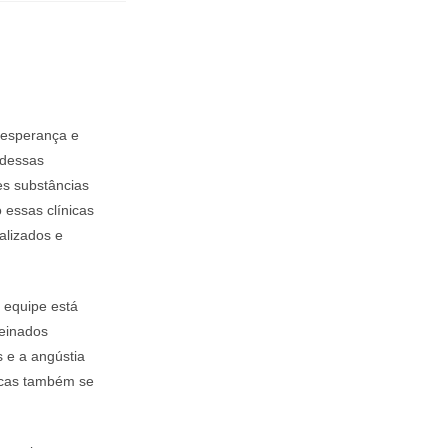
 esperança e
 dessas
es substâncias
 essas clínicas
alizados e
a equipe está
reinados
s e a angústia
icas também se