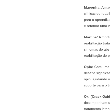
Maconha:
A mac
clínicas de rea
para a aprendiz
e retomar uma vi
Morfina:
A morfi
reabilitação tra
sintomas de abs
reabilitação de p
Ópio:
Com uma hi
desafio signific
ópio, ajudando o
suporte para o t
Oxi (Crack Oxi
desempenham um 
tratamento inten