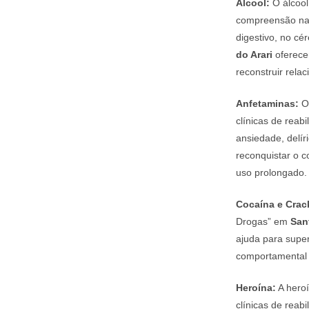
Álcool:
O álcool
compreensão nas
digestivo, no cé
do Arari
oferecem
reconstruir rela
Anfetaminas:
O 
clínicas de rea
ansiedade, delír
reconquistar o c
uso prolongado.
Cocaína e Crac
Drogas” em
San
ajuda para super
comportamental e
Heroína:
A heroí
clínicas de reab