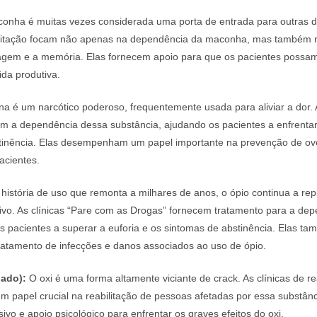
onha é muitas vezes considerada uma porta de entrada para outras d
bilitação focam não apenas na dependência da maconha, mas também 
agem e a memória. Elas fornecem apoio para que os pacientes possam 
da produtiva.
na é um narcótico poderoso, frequentemente usada para aliviar a dor. 
tam a dependência dessa substância, ajudando os pacientes a enfrentar
tinência. Elas desempenham um papel importante na prevenção de ov
acientes.
stória de uso que remonta a milhares de anos, o ópio continua a re
ativo. As clínicas “Pare com as Drogas” fornecem tratamento para a de
s pacientes a superar a euforia e os sintomas de abstinência. Elas t
ratamento de infecções e danos associados ao uso de ópio.
dado):
O oxi é uma forma altamente viciante de crack. As clínicas de re
papel crucial na reabilitação de pessoas afetadas por essa substânc
sivo e apoio psicológico para enfrentar os graves efeitos do oxi.