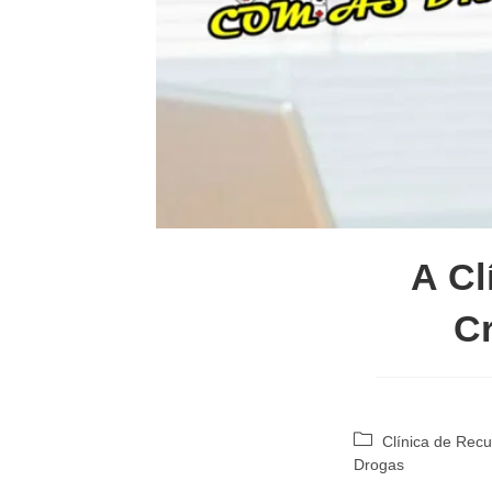
A Cl
Cr
Categoria
Clínica de Rec
do
Drogas
post: