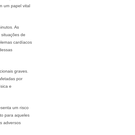
m um papel vital
inutos. As
 situações de
blemas cardíacos
 dessas
ionais graves.
afetadas por
sica e
senta um risco
o para aqueles
os adversos