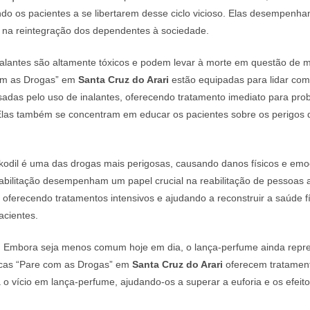
do os pacientes a se libertarem desse ciclo vicioso. Elas desempenha
e na reintegração dos dependentes à sociedade.
alantes são altamente tóxicos e podem levar à morte em questão de m
com as Drogas” em
Santa Cruz do Arari
estão equipadas para lidar com
adas pelo uso de inalantes, oferecendo tratamento imediato para pro
. Elas também se concentram em educar os pacientes sobre os perigos
odil é uma das drogas mais perigosas, causando danos físicos e emoc
eabilitação desempenham um papel crucial na reabilitação de pessoas 
 oferecendo tratamentos intensivos e ajudando a reconstruir a saúde fí
acientes.
:
Embora seja menos comum hoje em dia, o lança-perfume ainda repre
nicas “Pare com as Drogas” em
Santa Cruz do Arari
oferecem tratament
 o vício em lança-perfume, ajudando-os a superar a euforia e os efeit