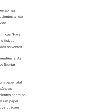
tenção nas
acientes a lidar
vido.
línicas “Pare
e físicos
 dos solventes.
pendência. As
e libertar
 papel vital
stâncias
cientes sobre os
am um papel
s que buscam