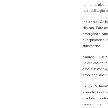
tremores, ajudan
na reabilitação 
Inalantes:
Os in
clínicas “Pare 
emergência caus
e respiratórios
substâncias.
Krokodil:
O Krok
As clínicas de r
essa substância,
emocional dos p
Lança Perfume
à saúde. As clí
que lutam contra
dessa droga.