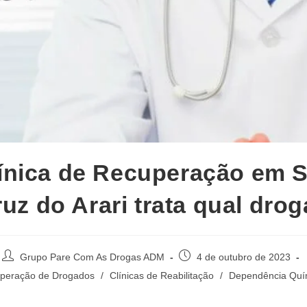
ínica de Recuperação em 
uz do Arari trata qual dro
Autor
Post
Grupo Pare Com As Drogas ADM
4 de outubro de 2023
do
publicado:
uperação de Drogados
/
Clínicas de Reabilitação
/
Dependência Quí
post: