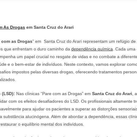
m As Drogas
em Santa Cruz do Arari
e com as Drogas
” em Santa Cruz do Arari representam um refúgio de
es que enfrentam o duro caminho da
dependência química
. Cada uma
empenha um papel crucial no resgate de vidas e no combate a diferent
de e o bem-estar de indivíduos. Neste contexto, vamos explorar como
safios impostos pelas diversas drogas, oferecendo tratamentos person
lizados.
 (LSD):
Nas clínicas “Pare com as Drogas” em
Santa Cruz do Arari
, 
idar com os efeitos desafiadores do LSD. Os profissionais altamente t
avelmente para ajudar os pacientes a superar as distorções sensoriai
a substância alucinógena. Além de abordar a dependência, essas clín
staurar o equilíbrio mental dos indivíduos.