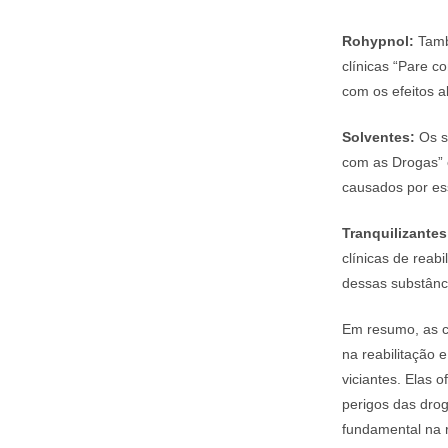
Rohypnol:
Tamb
clínicas “Pare 
com os efeitos a
Solventes:
Os s
com as Drogas
causados por ess
Tranquilizantes
clínicas de reab
dessas substânc
Em resumo, as c
na reabilitação 
viciantes. Elas
perigos das dro
fundamental na 