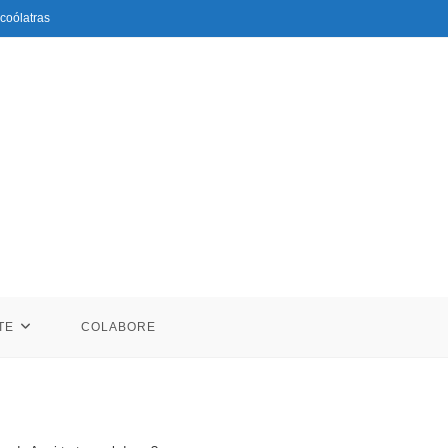
coólatras
TE
COLABORE