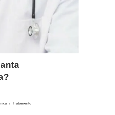
Santa
ga?
mica
/
Tratamento