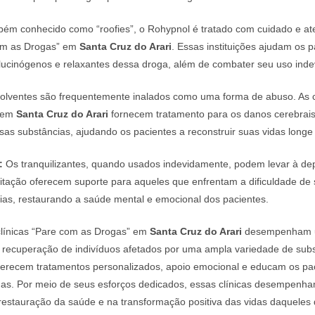
ém conhecido como “roofies”, o Rohypnol é tratado com cuidado e a
com as Drogas” em
Santa Cruz do Arari
. Essas instituições ajudam os p
lucinógenos e relaxantes dessa droga, além de combater seu uso inde
olventes são frequentemente inalados como uma forma de abuso. As c
” em
Santa Cruz do Arari
fornecem tratamento para os danos cerebrais 
as substâncias, ajudando os pacientes a reconstruir suas vidas longe
:
Os tranquilizantes, quando usados indevidamente, podem levar à de
ilitação oferecem suporte para aqueles que enfrentam a dificuldade de s
ias, restaurando a saúde mental e emocional dos pacientes.
línicas “Pare com as Drogas” em
Santa Cruz do Arari
desempenham um
e recuperação de indivíduos afetados por uma ampla variedade de sub
 oferecem tratamentos personalizados, apoio emocional e educam os pa
gas. Por meio de seus esforços dedicados, essas clínicas desempenh
restauração da saúde e na transformação positiva das vidas daquele