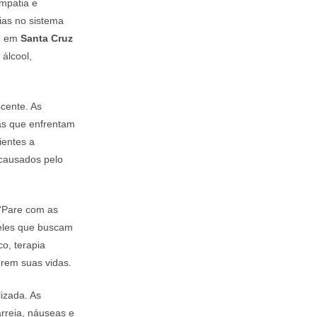
mpatia e
ias no sistema
s” em
Santa Cruz
álcool,
cente. As
as que enfrentam
ientes a
 causados pelo
 “Pare com as
eles que buscam
o, terapia
erem suas vidas.
izada. As
arreia, náuseas e