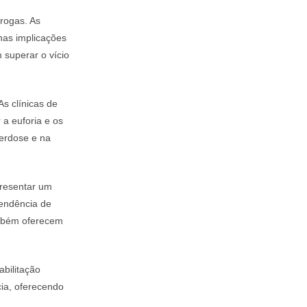
rogas. As
nas implicações
superar o vício
As clínicas de
 a euforia e os
erdose e na
presentar um
pendência de
ambém oferecem
abilitação
ia, oferecendo