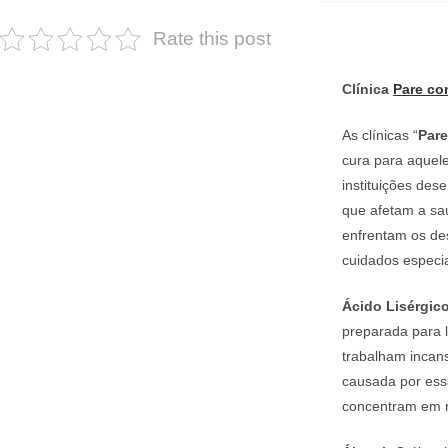
Rate this post
Clínica
Pare co
As clínicas “
Par
cura para aquel
instituições des
que afetam a saú
enfrentam os de
cuidados especia
Ácido Lisérgico
preparada para l
trabalham incans
causada por ess
concentram em re