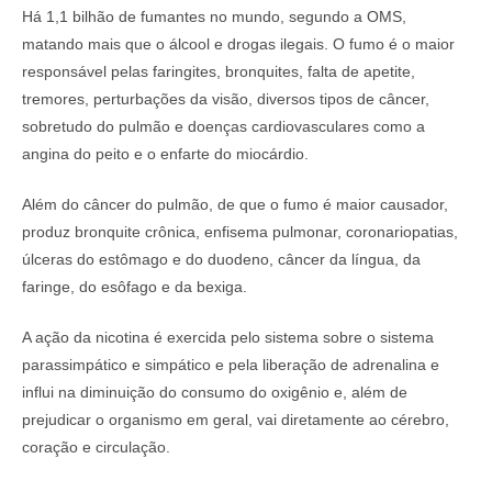
Há 1,1 bilhão de fumantes no mundo, segundo a OMS,
matando mais que o álcool e drogas ilegais. O fumo é o maior
responsável pelas faringites, bronquites, falta de apetite,
tremores, perturbações da visão, diversos tipos de câncer,
sobretudo do pulmão e doenças cardiovasculares como a
angina do peito e o enfarte do miocárdio.
Além do câncer do pulmão, de que o fumo é maior causador,
produz bronquite crônica, enfisema pulmonar, coronariopatias,
úlceras do estômago e do duodeno, câncer da língua, da
faringe, do esôfago e da bexiga.
A ação da nicotina é exercida pelo sistema sobre o sistema
parassimpático e simpático e pela liberação de adrenalina e
influi na diminuição do consumo do oxigênio e, além de
prejudicar o organismo em geral, vai diretamente ao cérebro,
coração e circulação.