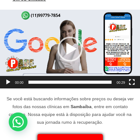
Tocador
de
vídeo
00:00
00:29
Se você está buscando informações sobre preços ou deseja ver
fotos das nossas clínicas em
Sambaíba
, entre em contato
conosco. Nossa equipe está à disposição para ajudar você na
sua jornada rumo à recuperação.