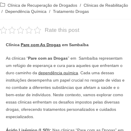
do
publicado:
Categoria
Clínica de Recuperação de Drogados
/
Clínicas de Reabilitação
post:
do
/
Dependência Química
/
Tratamento Drogas
post:
Rate this post
Clínica
Pare com As Drogas
em Sambaíba
As clínicas “
Pare com as Drogas
” em Sambaíba representam
um refúgio de esperança e cura para aqueles que enfrentam o
duro caminho da
dependência química
. Cada uma dessas
instituições desempenha um papel crucial no resgate de vidas e
no combate a diferentes substâncias que afetam a saúde e o
bem-estar de indivíduos. Neste contexto, vamos explorar como
essas clínicas enfrentam os desafios impostos pelas diversas
drogas, oferecendo tratamentos personalizados e cuidados
especializados.
Ácido Lisérgico (LSD):
Nas clínicas “Pare com as Drogas” em