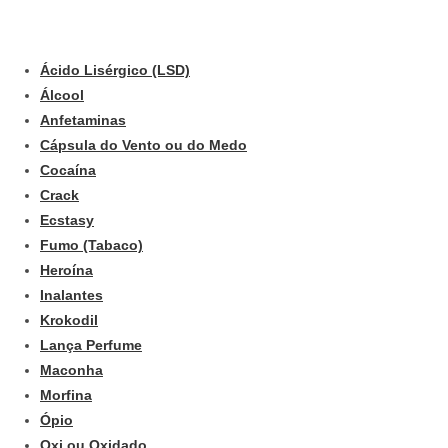
Ácido Lisérgico (LSD)
Álcool
Anfetaminas
Cápsula do Vento ou do Medo
Cocaína
Crack
Ecstasy
Fumo (Tabaco)
Heroína
Inalantes
Krokodil
Lança Perfume
Maconha
Morfina
Ópio
Oxi ou Oxidado