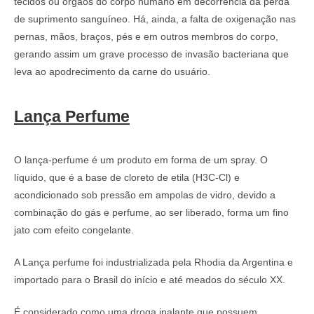
tecidos ou órgãos do corpo humano em decorrência da perda
de suprimento sanguíneo. Há, ainda, a falta de oxigenação nas
pernas, mãos, braços, pés e em outros membros do corpo,
gerando assim um grave processo de invasão bacteriana que
leva ao apodrecimento da carne do usuário.
Lança Perfume
O lança-perfume é um produto em forma de um spray. O
líquido, que é a base de cloreto de etila (H3C-Cl) e
acondicionado sob pressão em ampolas de vidro, devido a
combinação do gás e perfume, ao ser liberado, forma um fino
jato com efeito congelante.
A Lança perfume foi industrializada pela Rhodia da Argentina e
importado para o Brasil do início e até meados do século XX.
É considerado como uma droga inalante que possuem