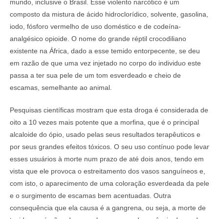
mundo, inclusive o Brasil. Esse violento narcótico é um
composto da mistura de ácido hidroclorídico, solvente, gasolina,
iodo, fósforo vermelho de uso doméstico e de codeína-
analgésico opioide. O nome do grande réptil crocodiliano
existente na África, dado a esse temido entorpecente, se deu
em razão de que uma vez injetado no corpo do individuo este
passa a ter sua pele de um tom esverdeado e cheio de
escamas, semelhante ao animal.
Pesquisas científicas mostram que esta droga é considerada de
oito a 10 vezes mais potente que a morfina, que é o principal
alcaloide do ópio, usado pelas seus resultados terapêuticos e
por seus grandes efeitos tóxicos. O seu uso contínuo pode levar
esses usuários à morte num prazo de até dois anos, tendo em
vista que ele provoca o estreitamento dos vasos sanguíneos e,
com isto, o aparecimento de uma coloração esverdeada da pele
e o surgimento de escamas bem acentuadas. Outra
consequência que ela causa é a gangrena, ou seja, a morte de