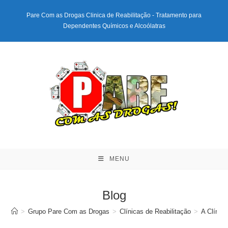
Ir
Pare Com as Drogas Clinica de Reabilitação - Tratamento para
para
Dependentes Químicos e Alcoólatras
o
conteúdo
MENU
Blog
>
Grupo Pare Com as Drogas
>
Clínicas de Reabilitação
>
A Clínic