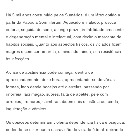
Há 5 mil anos consumido pelos Sumérios, é um látex obtido a
partir da Papoula Somniferum. Aquecido e inalado, provoca
euforia, seguida de sono, a longo prazo, irritabilidade crescente
e degeneração mental e intelectual, com declínio marcante de
hábitos sociais. Quanto aos aspectos físicos, os viciados ficam
magros e com cor amarela, diminuindo, ainda, sua resistência
às infecções.
A crise de abstinência pode começar dentro de
aproximadamente, doze horas, apresentando-se de várias
formas, indo desde bocejos até diarreias, passando por
rinorreia, lacrimação, suores, falta de apetite, pele com
arrepios, tremores, câimbras abdominais e insônia ou, ainda,
inquietação e vômitos.
Os opiáceos determinam violenta dependência física e psíquica,
podendo-se dizer que a escravidão do viciado é total, deixando-