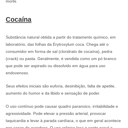
morte.
Cocaína
Substância natural obtida a partir do tratamento químico, em
laboratório, das folhas da Erytroxylum coca. Chega até o
consumidor em forma de sal (cloridrato de cocaína), pedra
(crack) ou pasta. Geralmente, é vendida como um pó branco
que pode ser aspirado ou dissolvido em água para uso
endovenoso.
Seus efeitos iniciais são euforia, desinibição, falta de apetite,
aumento do humor e da libido e sensação de poder.
O uso contínuo pode causar quadro paranoico, irritabilidade e
agressividade. Pode elevar a pressão arterial, provocar
taquicardia e levar à parada cardíaca, o que em geral acontece
nos casos de overdose. O uso crônico lesa o septo nasal e