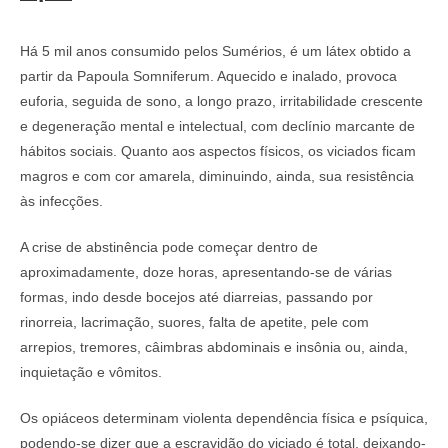
Há 5 mil anos consumido pelos Sumérios, é um látex obtido a
partir da Papoula Somniferum. Aquecido e inalado, provoca
euforia, seguida de sono, a longo prazo, irritabilidade crescente
e degeneração mental e intelectual, com declínio marcante de
hábitos sociais. Quanto aos aspectos físicos, os viciados ficam
magros e com cor amarela, diminuindo, ainda, sua resistência
às infecções.
A crise de abstinência pode começar dentro de
aproximadamente, doze horas, apresentando-se de várias
formas, indo desde bocejos até diarreias, passando por
rinorreia, lacrimação, suores, falta de apetite, pele com
arrepios, tremores, câimbras abdominais e insônia ou, ainda,
inquietação e vômitos.
Os opiáceos determinam violenta dependência física e psíquica,
podendo-se dizer que a escravidão do viciado é total, deixando-