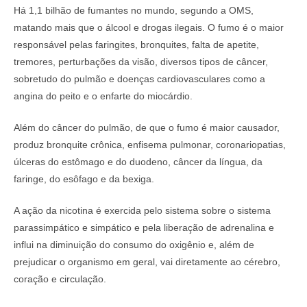
Há 1,1 bilhão de fumantes no mundo, segundo a OMS,
matando mais que o álcool e drogas ilegais. O fumo é o maior
responsável pelas faringites, bronquites, falta de apetite,
tremores, perturbações da visão, diversos tipos de câncer,
sobretudo do pulmão e doenças cardiovasculares como a
angina do peito e o enfarte do miocárdio.
Além do câncer do pulmão, de que o fumo é maior causador,
produz bronquite crônica, enfisema pulmonar, coronariopatias,
úlceras do estômago e do duodeno, câncer da língua, da
faringe, do esôfago e da bexiga.
A ação da nicotina é exercida pelo sistema sobre o sistema
parassimpático e simpático e pela liberação de adrenalina e
influi na diminuição do consumo do oxigênio e, além de
prejudicar o organismo em geral, vai diretamente ao cérebro,
coração e circulação.