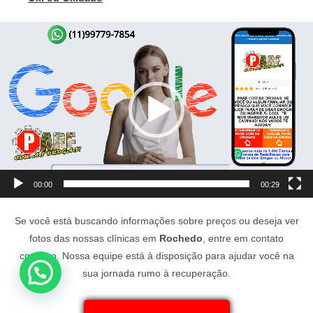
Tocador
de
vídeo
00:00
00:29
Se você está buscando informações sobre preços ou deseja ver
fotos das nossas clínicas em
Rochedo
, entre em contato
conosco. Nossa equipe está à disposição para ajudar você na
sua jornada rumo à recuperação.