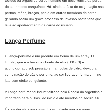
tecidos ou órgãos do corpo humano em decorrência da perda
de suprimento sanguíneo. Há, ainda, a falta de oxigenação nas
pernas, mãos, braços, pés e em outros membros do corpo,
gerando assim um grave processo de invasão bacteriana que
leva ao apodrecimento da carne do usuário.
Lança Perfume
O lança-perfume é um produto em forma de um spray. O
líquido, que é a base de cloreto de etila (H3C-Cl) e
acondicionado sob pressão em ampolas de vidro, devido a
combinação do gás e perfume, ao ser liberado, forma um fino
jato com efeito congelante.
A Lança perfume foi industrializada pela Rhodia da Argentina e
importado para o Brasil do início e até meados do século XX.
É considerado como uma droga inalante que possuem