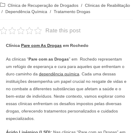
do
publicado:
Categoria
Clínica de Recuperação de Drogados
/
Clínicas de Reabilitação
post:
do
/
Dependência Química
/
Tratamento Drogas
post:
Rate this post
Clínica
Pare com As Drogas
em Rochedo
As clínicas “
Pare com as Drogas
” em Rochedo representam
um refúgio de esperança e cura para aqueles que enfrentam o
duro caminho da
dependência química
. Cada uma dessas
instituições desempenha um papel crucial no resgate de vidas e
no combate a diferentes substâncias que afetam a saúde e o
bem-estar de indivíduos. Neste contexto, vamos explorar como
essas clínicas enfrentam os desafios impostos pelas diversas
drogas, oferecendo tratamentos personalizados e cuidados
especializados.
Ácido Lisérgico (LSD):
Nas clínicas “Pare com as Drogas” em