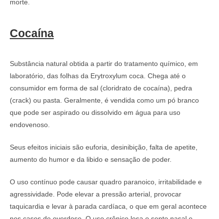
morte.
Cocaína
Substância natural obtida a partir do tratamento químico, em
laboratório, das folhas da Erytroxylum coca. Chega até o
consumidor em forma de sal (cloridrato de cocaína), pedra
(crack) ou pasta. Geralmente, é vendida como um pó branco
que pode ser aspirado ou dissolvido em água para uso
endovenoso.
Seus efeitos iniciais são euforia, desinibição, falta de apetite,
aumento do humor e da libido e sensação de poder.
O uso contínuo pode causar quadro paranoico, irritabilidade e
agressividade. Pode elevar a pressão arterial, provocar
taquicardia e levar à parada cardíaca, o que em geral acontece
nos casos de overdose. O uso crônico lesa o septo nasal e