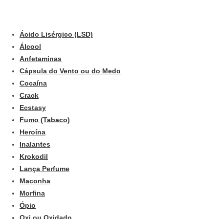
Ácido Lisérgico (LSD)
Álcool
Anfetaminas
Cápsula do Vento ou do Medo
Cocaína
Crack
Ecstasy
Fumo (Tabaco)
Heroína
Inalantes
Krokodil
Lança Perfume
Maconha
Morfina
Ópio
Oxi ou Oxidado