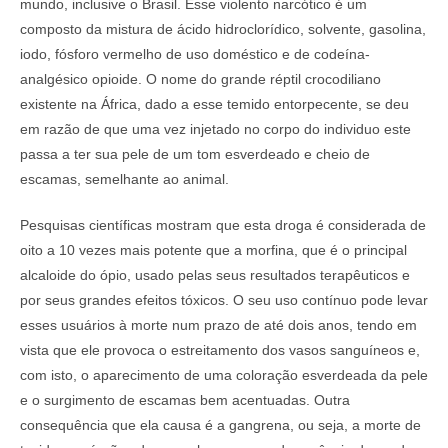
mundo, inclusive o Brasil. Esse violento narcótico é um
composto da mistura de ácido hidroclorídico, solvente, gasolina,
iodo, fósforo vermelho de uso doméstico e de codeína-
analgésico opioide. O nome do grande réptil crocodiliano
existente na África, dado a esse temido entorpecente, se deu
em razão de que uma vez injetado no corpo do individuo este
passa a ter sua pele de um tom esverdeado e cheio de
escamas, semelhante ao animal.
Pesquisas científicas mostram que esta droga é considerada de
oito a 10 vezes mais potente que a morfina, que é o principal
alcaloide do ópio, usado pelas seus resultados terapêuticos e
por seus grandes efeitos tóxicos. O seu uso contínuo pode levar
esses usuários à morte num prazo de até dois anos, tendo em
vista que ele provoca o estreitamento dos vasos sanguíneos e,
com isto, o aparecimento de uma coloração esverdeada da pele
e o surgimento de escamas bem acentuadas. Outra
consequência que ela causa é a gangrena, ou seja, a morte de