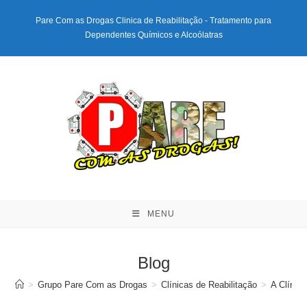
Ir
Pare Com as Drogas Clinica de Reabilitação - Tratamento para
para
Dependentes Químicos e Alcoólatras
o
conteúdo
MENU
Blog
>
Grupo Pare Com as Drogas
>
Clínicas de Reabilitação
>
A Clínic