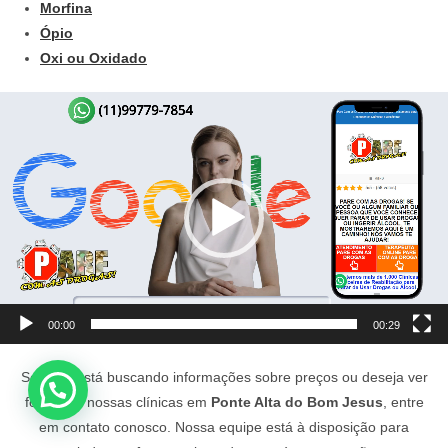
Morfina
Ópio
Oxi ou Oxidado
Tocador
de
vídeo
00:00
00:29
Se você está buscando informações sobre preços ou deseja ver
fotos das nossas clínicas em
Ponte Alta do Bom Jesus
, entre
em contato conosco. Nossa equipe está à disposição para