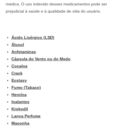
médica. O uso indevido desses medicamentos pode ser
prejudicial à saúde e à qualidade de vida do usuário.
Ácido Lisérgico (LSD)
Álcool
Anfetaminas
Cápsula do Vento ou do Medo
Cocaína
Crack
Ecstasy
Fumo (Tabaco)
Heroína
Inalantes
Krokodil
Lança Perfume
Maconha