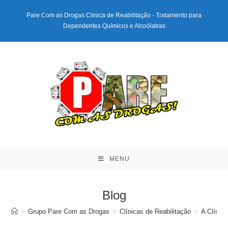
Ir
Pare Com as Drogas Clinica de Reabilitação - Tratamento para
para
Dependentes Químicos e Alcoólatras
o
conteúdo
MENU
Blog
>
Grupo Pare Com as Drogas
>
Clínicas de Reabilitação
>
A Clínic