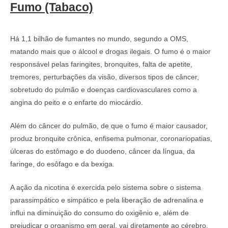
Fumo (Tabaco)
Há 1,1 bilhão de fumantes no mundo, segundo a OMS,
matando mais que o álcool e drogas ilegais. O fumo é o maior
responsável pelas faringites, bronquites, falta de apetite,
tremores, perturbações da visão, diversos tipos de câncer,
sobretudo do pulmão e doenças cardiovasculares como a
angina do peito e o enfarte do miocárdio.
Além do câncer do pulmão, de que o fumo é maior causador,
produz bronquite crônica, enfisema pulmonar, coronariopatias,
úlceras do estômago e do duodeno, câncer da língua, da
faringe, do esôfago e da bexiga.
A ação da nicotina é exercida pelo sistema sobre o sistema
parassimpático e simpático e pela liberação de adrenalina e
influi na diminuição do consumo do oxigênio e, além de
prejudicar o organismo em geral, vai diretamente ao cérebro,