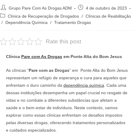
Autor
Post
Grupo Pare Com As Drogas ADM
4 de outubro de 2023
do
publicado:
Categoria
Clínica de Recuperação de Drogados
/
Clínicas de Reabilitação
post:
do
/
Dependência Química
/
Tratamento Drogas
post:
Rate this post
Clínica
Pare com As Drogas
em Ponte Alta do Bom Jesus
As clínicas “
Pare com as Drogas
” em Ponte Alta do Bom Jesus
representam um refúgio de esperança e cura para aqueles que
enfrentam o duro caminho da
dependência química
. Cada uma
dessas instituições desempenha um papel crucial no resgate de
vidas e no combate a diferentes substâncias que afetam a
saúde e o bem-estar de indivíduos. Neste contexto, vamos
explorar como essas clínicas enfrentam os desafios impostos
pelas diversas drogas, oferecendo tratamentos personalizados
e cuidados especializados.