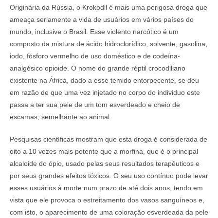
Originária da Rússia, o Krokodil é mais uma perigosa droga que
ameaça seriamente a vida de usuários em vários países do
mundo, inclusive o Brasil. Esse violento narcótico é um
composto da mistura de ácido hidroclorídico, solvente, gasolina,
iodo, fósforo vermelho de uso doméstico e de codeína-
analgésico opioide. O nome do grande réptil crocodiliano
existente na África, dado a esse temido entorpecente, se deu
em razão de que uma vez injetado no corpo do individuo este
passa a ter sua pele de um tom esverdeado e cheio de
escamas, semelhante ao animal.
Pesquisas científicas mostram que esta droga é considerada de
oito a 10 vezes mais potente que a morfina, que é o principal
alcaloide do ópio, usado pelas seus resultados terapêuticos e
por seus grandes efeitos tóxicos. O seu uso contínuo pode levar
esses usuários à morte num prazo de até dois anos, tendo em
vista que ele provoca o estreitamento dos vasos sanguíneos e,
com isto, o aparecimento de uma coloração esverdeada da pele