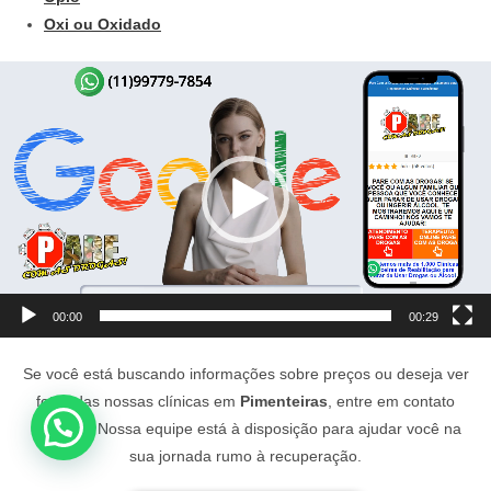
Oxi ou Oxidado
Tocador
de
vídeo
00:00
00:29
Se você está buscando informações sobre preços ou deseja ver
fotos das nossas clínicas em
Pimenteiras
, entre em contato
conosco. Nossa equipe está à disposição para ajudar você na
sua jornada rumo à recuperação.