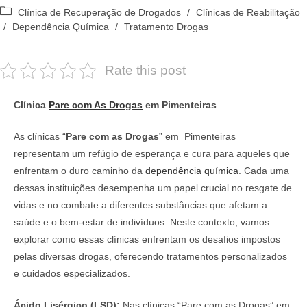
do
publicado:
Categoria
Clínica de Recuperação de Drogados
/
Clínicas de Reabilitação
post:
do
/
Dependência Química
/
Tratamento Drogas
post:
Rate this post
Clínica
Pare com As Drogas
em Pimenteiras
As clínicas “
Pare com as Drogas
” em Pimenteiras
representam um refúgio de esperança e cura para aqueles que
enfrentam o duro caminho da
dependência química
. Cada uma
dessas instituições desempenha um papel crucial no resgate de
vidas e no combate a diferentes substâncias que afetam a
saúde e o bem-estar de indivíduos. Neste contexto, vamos
explorar como essas clínicas enfrentam os desafios impostos
pelas diversas drogas, oferecendo tratamentos personalizados
e cuidados especializados.
Ácido Lisérgico (LSD):
Nas clínicas “Pare com as Drogas” em