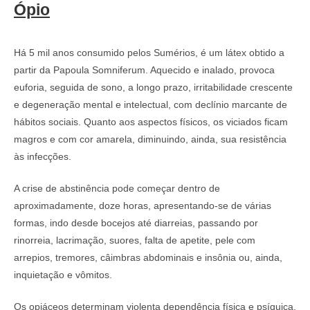
Ópio
Há 5 mil anos consumido pelos Sumérios, é um látex obtido a
partir da Papoula Somniferum. Aquecido e inalado, provoca
euforia, seguida de sono, a longo prazo, irritabilidade crescente
e degeneração mental e intelectual, com declínio marcante de
hábitos sociais. Quanto aos aspectos físicos, os viciados ficam
magros e com cor amarela, diminuindo, ainda, sua resistência
às infecções.
A crise de abstinência pode começar dentro de
aproximadamente, doze horas, apresentando-se de várias
formas, indo desde bocejos até diarreias, passando por
rinorreia, lacrimação, suores, falta de apetite, pele com
arrepios, tremores, câimbras abdominais e insônia ou, ainda,
inquietação e vômitos.
Os opiáceos determinam violenta dependência física e psíquica,