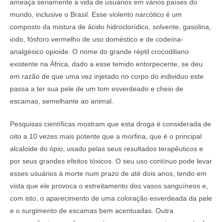
ameaça seriamente a vida de usuários em vários países do
mundo, inclusive o Brasil. Esse violento narcótico é um
composto da mistura de ácido hidroclorídico, solvente, gasolina,
iodo, fósforo vermelho de uso doméstico e de codeína-
analgésico opioide. O nome do grande réptil crocodiliano
existente na África, dado a esse temido entorpecente, se deu
em razão de que uma vez injetado no corpo do individuo este
passa a ter sua pele de um tom esverdeado e cheio de
escamas, semelhante ao animal.
Pesquisas científicas mostram que esta droga é considerada de
oito a 10 vezes mais potente que a morfina, que é o principal
alcaloide do ópio, usado pelas seus resultados terapêuticos e
por seus grandes efeitos tóxicos. O seu uso contínuo pode levar
esses usuários à morte num prazo de até dois anos, tendo em
vista que ele provoca o estreitamento dos vasos sanguíneos e,
com isto, o aparecimento de uma coloração esverdeada da pele
e o surgimento de escamas bem acentuadas. Outra