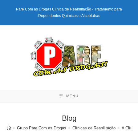
Ir
Pare Com as Drogas Clinica de Reabilitação - Tratamento para
para
Dependentes Químicos e Alcoólatras
o
conteúdo
MENU
Blog
>
Grupo Pare Com as Drogas
>
Clínicas de Reabilitação
>
A Clínic