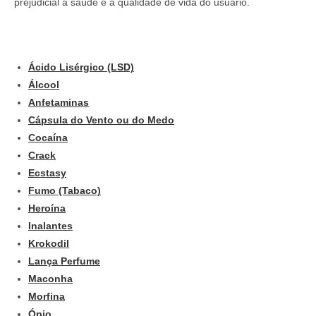
prejudicial à saúde e à qualidade de vida do usuário.
Ácido Lisérgico (LSD)
Álcool
Anfetaminas
Cápsula do Vento ou do Medo
Cocaína
Crack
Ecstasy
Fumo (Tabaco)
Heroína
Inalantes
Krokodil
Lança Perfume
Maconha
Morfina
Ópio