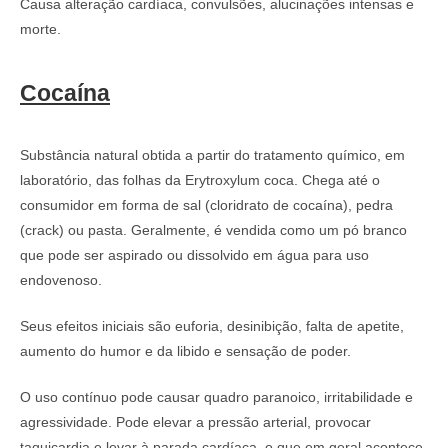
Causa alteração cardíaca, convulsões, alucinações intensas e
morte.
Cocaína
Substância natural obtida a partir do tratamento químico, em
laboratório, das folhas da Erytroxylum coca. Chega até o
consumidor em forma de sal (cloridrato de cocaína), pedra
(crack) ou pasta. Geralmente, é vendida como um pó branco
que pode ser aspirado ou dissolvido em água para uso
endovenoso.
Seus efeitos iniciais são euforia, desinibição, falta de apetite,
aumento do humor e da libido e sensação de poder.
O uso contínuo pode causar quadro paranoico, irritabilidade e
agressividade. Pode elevar a pressão arterial, provocar
taquicardia e levar à parada cardíaca, o que em geral acontece