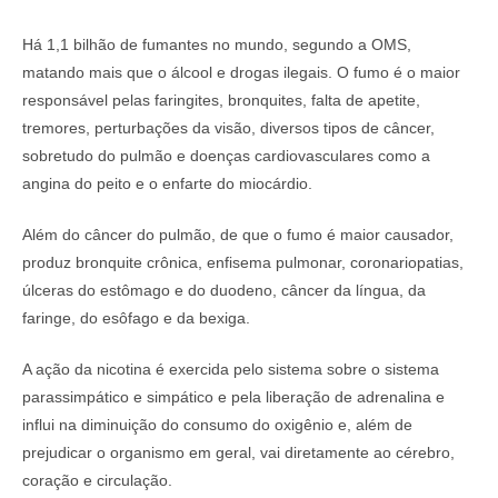
Há 1,1 bilhão de fumantes no mundo, segundo a OMS,
matando mais que o álcool e drogas ilegais. O fumo é o maior
responsável pelas faringites, bronquites, falta de apetite,
tremores, perturbações da visão, diversos tipos de câncer,
sobretudo do pulmão e doenças cardiovasculares como a
angina do peito e o enfarte do miocárdio.
Além do câncer do pulmão, de que o fumo é maior causador,
produz bronquite crônica, enfisema pulmonar, coronariopatias,
úlceras do estômago e do duodeno, câncer da língua, da
faringe, do esôfago e da bexiga.
A ação da nicotina é exercida pelo sistema sobre o sistema
parassimpático e simpático e pela liberação de adrenalina e
influi na diminuição do consumo do oxigênio e, além de
prejudicar o organismo em geral, vai diretamente ao cérebro,
coração e circulação.