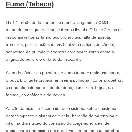
Fumo (Tabaco)
Há 1,1 bilhão de fumantes no mundo, segundo a OMS,
matando mais que o álcool e drogas ilegais. O fumo é o maior
responsável pelas faringites, bronquites, falta de apetite,
tremores, perturbações da visão, diversos tipos de câncer,
sobretudo do pulmão e doenças cardiovasculares como a
angina do peito e o enfarte do miocárdio.
Além do câncer do pulmão, de que o fumo é maior causador,
produz bronquite crônica, enfisema pulmonar, coronariopatias,
úlceras do estômago e do duodeno, câncer da língua, da
faringe, do esôfago e da bexiga.
A ação da nicotina é exercida pelo sistema sobre o sistema
parassimpático e simpático e pela liberação de adrenalina e
influi na diminuição do consumo do oxigênio e, além de
prejudicar o organismo em geral, vai diretamente ao cérebro,