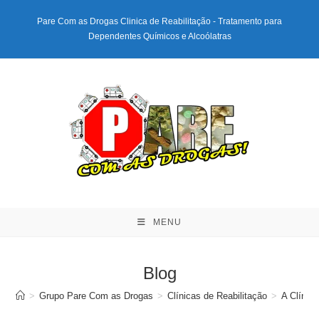
Ir
Pare Com as Drogas Clinica de Reabilitação - Tratamento para
para
Dependentes Químicos e Alcoólatras
o
conteúdo
MENU
Blog
>
Grupo Pare Com as Drogas
>
Clínicas de Reabilitação
>
A Clínic