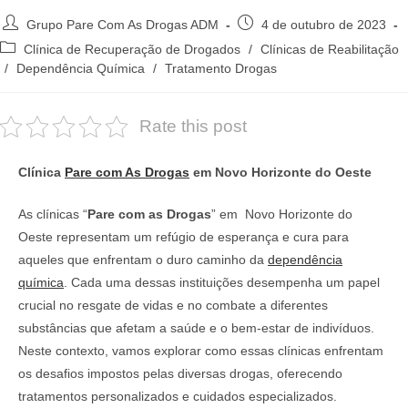
Autor
Post
Grupo Pare Com As Drogas ADM
4 de outubro de 2023
do
publicado:
Categoria
Clínica de Recuperação de Drogados
/
Clínicas de Reabilitação
post:
do
/
Dependência Química
/
Tratamento Drogas
post:
Rate this post
Clínica
Pare com As Drogas
em Novo Horizonte do Oeste
As clínicas “
Pare com as Drogas
” em Novo Horizonte do
Oeste representam um refúgio de esperança e cura para
aqueles que enfrentam o duro caminho da
dependência
química
. Cada uma dessas instituições desempenha um papel
crucial no resgate de vidas e no combate a diferentes
substâncias que afetam a saúde e o bem-estar de indivíduos.
Neste contexto, vamos explorar como essas clínicas enfrentam
os desafios impostos pelas diversas drogas, oferecendo
tratamentos personalizados e cuidados especializados.