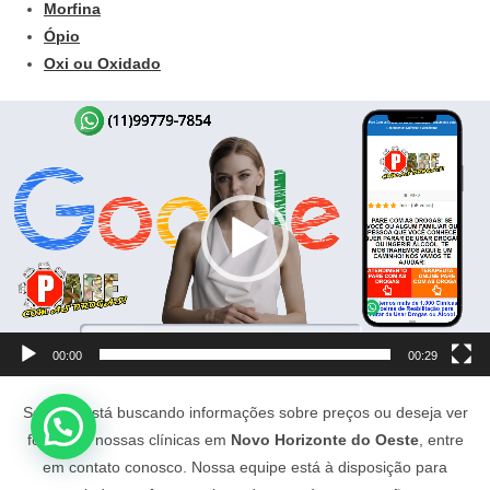
Morfina
Ópio
Oxi ou Oxidado
Tocador
de
vídeo
00:00
00:29
Se você está buscando informações sobre preços ou deseja ver
fotos das nossas clínicas em
Novo Horizonte do Oeste
, entre
em contato conosco. Nossa equipe está à disposição para