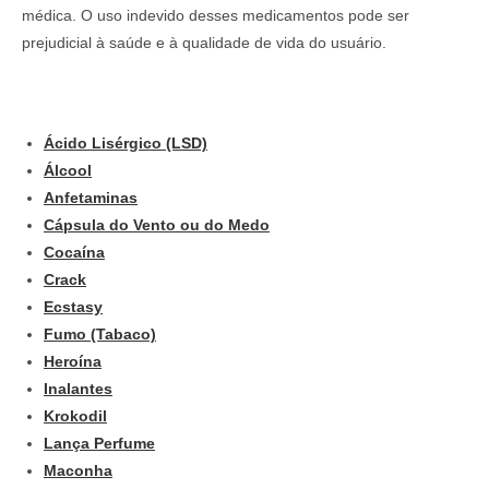
médica. O uso indevido desses medicamentos pode ser
prejudicial à saúde e à qualidade de vida do usuário.
Ácido Lisérgico (LSD)
Álcool
Anfetaminas
Cápsula do Vento ou do Medo
Cocaína
Crack
Ecstasy
Fumo (Tabaco)
Heroína
Inalantes
Krokodil
Lança Perfume
Maconha