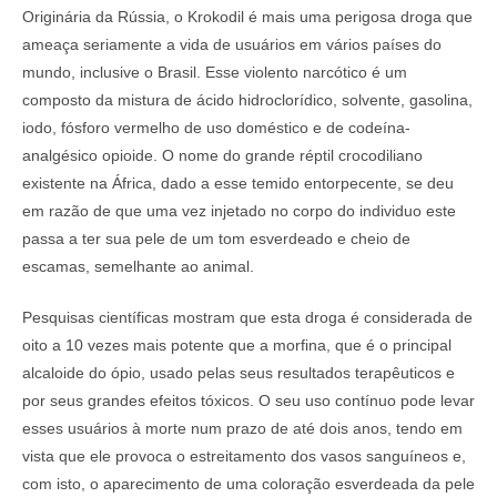
Originária da Rússia, o Krokodil é mais uma perigosa droga que
ameaça seriamente a vida de usuários em vários países do
mundo, inclusive o Brasil. Esse violento narcótico é um
composto da mistura de ácido hidroclorídico, solvente, gasolina,
iodo, fósforo vermelho de uso doméstico e de codeína-
analgésico opioide. O nome do grande réptil crocodiliano
existente na África, dado a esse temido entorpecente, se deu
em razão de que uma vez injetado no corpo do individuo este
passa a ter sua pele de um tom esverdeado e cheio de
escamas, semelhante ao animal.
Pesquisas científicas mostram que esta droga é considerada de
oito a 10 vezes mais potente que a morfina, que é o principal
alcaloide do ópio, usado pelas seus resultados terapêuticos e
por seus grandes efeitos tóxicos. O seu uso contínuo pode levar
esses usuários à morte num prazo de até dois anos, tendo em
vista que ele provoca o estreitamento dos vasos sanguíneos e,
com isto, o aparecimento de uma coloração esverdeada da pele