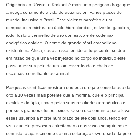
Originária da Rússia, o Krokodil é mais uma perigosa droga que
ameaça seriamente a vida de usuários em vários países do
mundo, inclusive o Brasil. Esse violento narcótico é um
composto da mistura de ácido hidroclorídico, solvente, gasolina,
iodo, fósforo vermelho de uso doméstico e de codeína-
analgésico opioide. O nome do grande réptil crocodiliano
existente na África, dado a esse temido entorpecente, se deu
em razão de que uma vez injetado no corpo do individuo este
passa a ter sua pele de um tom esverdeado e cheio de
escamas, semelhante ao animal.
Pesquisas científicas mostram que esta droga é considerada de
oito a 10 vezes mais potente que a morfina, que é o principal
alcaloide do ópio, usado pelas seus resultados terapêuticos e
por seus grandes efeitos tóxicos. O seu uso contínuo pode levar
esses usuários à morte num prazo de até dois anos, tendo em
vista que ele provoca o estreitamento dos vasos sanguíneos e,
com isto, o aparecimento de uma coloração esverdeada da pele