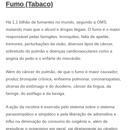
Fumo (Tabaco)
Há 1,1 bilhão de fumantes no mundo, segundo a OMS,
matando mais que o álcool e drogas ilegais. O fumo é o maior
responsável pelas faringites, bronquites, falta de apetite,
tremores, perturbações da visão, diversos tipos de câncer,
sobretudo do pulmão e doenças cardiovasculares como a
angina do peito e o enfarte do miocárdio.
Além do câncer do pulmão, de que o fumo é maior causador,
produz bronquite crônica, enfisema pulmonar, coronariopatias,
úlceras do estômago e do duodeno, câncer da língua, da
faringe, do esôfago e da bexiga.
A ação da nicotina é exercida pelo sistema sobre o sistema
parassimpático e simpático e pela liberação de adrenalina e
influi na diminuição do consumo do oxigênio e, além de
prejudicar o organismo em geral, vai diretamente ao cérebro,