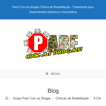
Ir
Pare Com as Drogas Clinica de Reabilitação - Tratamento para
para
Dependentes Químicos e Alcoólatras
o
conteúdo
MENU
Blog
>
Grupo Pare Com as Drogas
>
Clínicas de Reabilitação
>
A Clínic