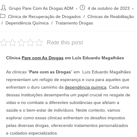
Autor
Post
Grupo Pare Com As Drogas ADM
4 de outubro de 2023
do
publicado:
Categoria
Clínica de Recuperação de Drogados
/
Clínicas de Reabilitação
post:
do
/
Dependência Química
/
Tratamento Drogas
post:
Rate this post
Clínica
Pare com As Drogas
em Luís Eduardo Magalhães
As clínicas “
Pare com as Drogas
” em Luís Eduardo Magalhães
representam um refúgio de esperança e cura para aqueles que
enfrentam o duro caminho da
dependência química
. Cada uma
dessas instituições desempenha um papel crucial no resgate de
vidas e no combate a diferentes substâncias que afetam a
saúde e o bem-estar de indivíduos. Neste contexto, vamos
explorar como essas clínicas enfrentam os desafios impostos
pelas diversas drogas, oferecendo tratamentos personalizados
e cuidados especializados.