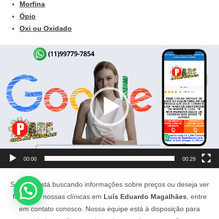
Morfina
Ópio
Oxi ou Oxidado
Tocador
de
vídeo
00:00
00:29
Se você está buscando informações sobre preços ou deseja ver
fotos das nossas clínicas em
Luís Eduardo Magalhães
, entre
em contato conosco. Nossa equipe está à disposição para