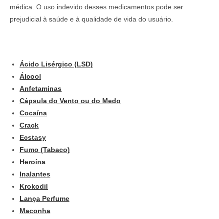
médica. O uso indevido desses medicamentos pode ser
prejudicial à saúde e à qualidade de vida do usuário.
Ácido Lisérgico (LSD)
Álcool
Anfetaminas
Cápsula do Vento ou do Medo
Cocaína
Crack
Ecstasy
Fumo (Tabaco)
Heroína
Inalantes
Krokodil
Lança Perfume
Maconha