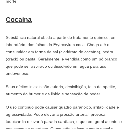
morte.
Cocaína
Substância natural obtida a partir do tratamento químico, em
laboratório, das folhas da Erytroxylum coca. Chega até o
consumidor em forma de sal (cloridrato de cocaína), pedra
(crack) ou pasta. Geralmente, é vendida como um pó branco
que pode ser aspirado ou dissolvido em água para uso
endovenoso.
Seus efeitos iniciais são euforia, desinibição, falta de apetite,
aumento do humor e da libido e sensação de poder.
O uso contínuo pode causar quadro paranoico, irritabilidade e
agressividade. Pode elevar a pressão arterial, provocar
taquicardia e levar à parada cardíaca, o que em geral acontece
nos casos de overdose. O uso crônico lesa o septo nasal e