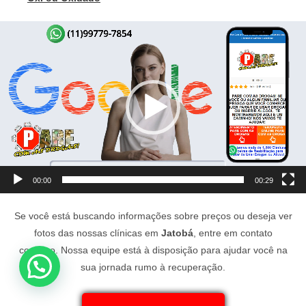
Tocador
de
vídeo
00:00
00:29
Se você está buscando informações sobre preços ou deseja ver
fotos das nossas clínicas em
Jatobá
, entre em contato
conosco. Nossa equipe está à disposição para ajudar você na
sua jornada rumo à recuperação.