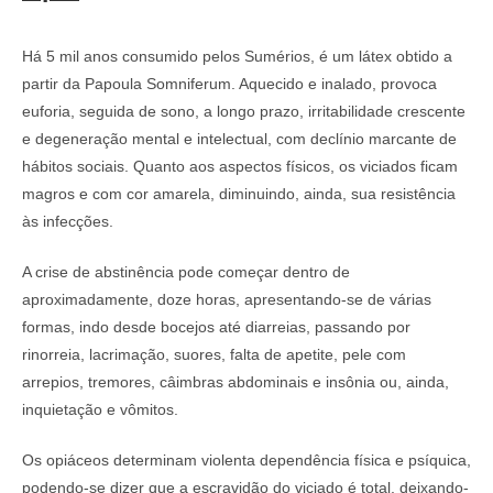
Há 5 mil anos consumido pelos Sumérios, é um látex obtido a
partir da Papoula Somniferum. Aquecido e inalado, provoca
euforia, seguida de sono, a longo prazo, irritabilidade crescente
e degeneração mental e intelectual, com declínio marcante de
hábitos sociais. Quanto aos aspectos físicos, os viciados ficam
magros e com cor amarela, diminuindo, ainda, sua resistência
às infecções.
A crise de abstinência pode começar dentro de
aproximadamente, doze horas, apresentando-se de várias
formas, indo desde bocejos até diarreias, passando por
rinorreia, lacrimação, suores, falta de apetite, pele com
arrepios, tremores, câimbras abdominais e insônia ou, ainda,
inquietação e vômitos.
Os opiáceos determinam violenta dependência física e psíquica,
podendo-se dizer que a escravidão do viciado é total, deixando-