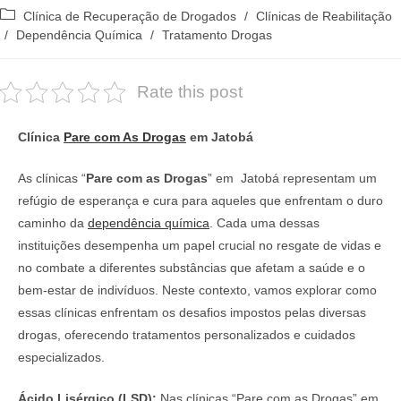
do
publicado:
Categoria
Clínica de Recuperação de Drogados
/
Clínicas de Reabilitação
post:
do
/
Dependência Química
/
Tratamento Drogas
post:
Rate this post
Clínica
Pare com As Drogas
em Jatobá
As clínicas “
Pare com as Drogas
” em Jatobá representam um
refúgio de esperança e cura para aqueles que enfrentam o duro
caminho da
dependência química
. Cada uma dessas
instituições desempenha um papel crucial no resgate de vidas e
no combate a diferentes substâncias que afetam a saúde e o
bem-estar de indivíduos. Neste contexto, vamos explorar como
essas clínicas enfrentam os desafios impostos pelas diversas
drogas, oferecendo tratamentos personalizados e cuidados
especializados.
Ácido Lisérgico (LSD):
Nas clínicas “Pare com as Drogas” em