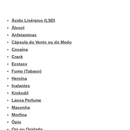
Ácido Lisérgico (LSD)
Álcool
Anfetaminas
Cápsula do Vento ou do Medo
Cocaína
Crack
Ecstasy
Fumo (Tabaco)
Heroína
Inalantes
Krokodil
Lança Perfume
Maconha
Morfina
Ópio
Oxi ou Oxidado