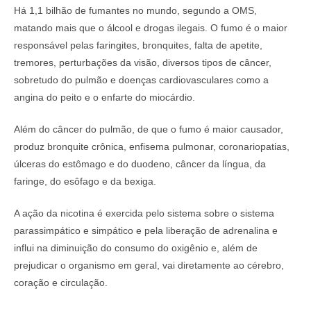
Há 1,1 bilhão de fumantes no mundo, segundo a OMS,
matando mais que o álcool e drogas ilegais. O fumo é o maior
responsável pelas faringites, bronquites, falta de apetite,
tremores, perturbações da visão, diversos tipos de câncer,
sobretudo do pulmão e doenças cardiovasculares como a
angina do peito e o enfarte do miocárdio.
Além do câncer do pulmão, de que o fumo é maior causador,
produz bronquite crônica, enfisema pulmonar, coronariopatias,
úlceras do estômago e do duodeno, câncer da língua, da
faringe, do esôfago e da bexiga.
A ação da nicotina é exercida pelo sistema sobre o sistema
parassimpático e simpático e pela liberação de adrenalina e
influi na diminuição do consumo do oxigênio e, além de
prejudicar o organismo em geral, vai diretamente ao cérebro,
coração e circulação.