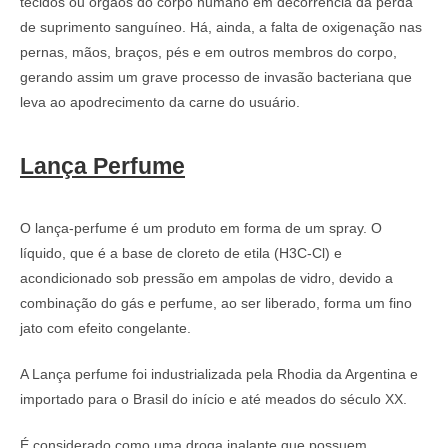
tecidos ou órgãos do corpo humano em decorrência da perda
de suprimento sanguíneo. Há, ainda, a falta de oxigenação nas
pernas, mãos, braços, pés e em outros membros do corpo,
gerando assim um grave processo de invasão bacteriana que
leva ao apodrecimento da carne do usuário.
Lança Perfume
O lança-perfume é um produto em forma de um spray. O
líquido, que é a base de cloreto de etila (H3C-Cl) e
acondicionado sob pressão em ampolas de vidro, devido a
combinação do gás e perfume, ao ser liberado, forma um fino
jato com efeito congelante.
A Lança perfume foi industrializada pela Rhodia da Argentina e
importado para o Brasil do início e até meados do século XX.
É considerado como uma droga inalante que possuem