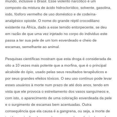
mundo, inclusive o Brasil. Esse violento narcótico é um
composto da mistura de ácido hidroclorídico, solvente, gasolina,
iodo, fósforo vermelho de uso doméstico e de codeína-
analgésico opioide. O nome do grande réptil crocodiliano
existente na África, dado a esse temido entorpecente, se deu
em razão de que uma vez injetado no corpo do individuo este
passa a ter sua pele de um tom esverdeado e cheio de
escamas, semelhante ao animal.
Pesquisas científicas mostram que esta droga é considerada de
oito a 10 vezes mais potente que a morfina, que é o principal
alcaloide do ópio, usado pelas seus resultados terapêuticos e
por seus grandes efeitos tóxicos. O seu uso contínuo pode levar
esses usuários à morte num prazo de até dois anos, tendo em
vista que ele provoca o estreitamento dos vasos sanguíneos e,
com isto, o aparecimento de uma coloração esverdeada da pele
e o surgimento de escamas bem acentuadas. Outra
consequência que ela causa é a gangrena, ou seja, a morte de