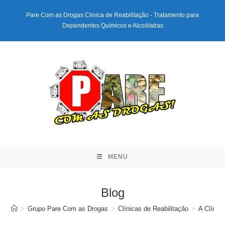
Ir
Pare Com as Drogas Clinica de Reabilitação - Tratamento para
para
Dependentes Químicos e Alcoólatras
o
conteúdo
MENU
Blog
>
Grupo Pare Com as Drogas
>
Clínicas de Reabilitação
>
A Clínic