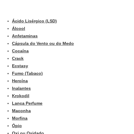
Ácido Lisérgico (LSD)
Álcool
Anfetaminas
Cápsula do Vento ou do Medo
Cocaína
Crack
Ecstasy
Fumo (Tabaco)
Heroína
Inalantes
Krokodil
Lança Perfume
Maconha
Morfina
Ópio
Oxi ou Oxidado