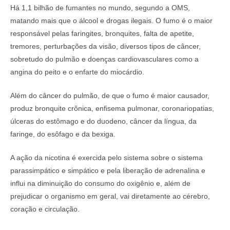
Há 1,1 bilhão de fumantes no mundo, segundo a OMS,
matando mais que o álcool e drogas ilegais. O fumo é o maior
responsável pelas faringites, bronquites, falta de apetite,
tremores, perturbações da visão, diversos tipos de câncer,
sobretudo do pulmão e doenças cardiovasculares como a
angina do peito e o enfarte do miocárdio.
Além do câncer do pulmão, de que o fumo é maior causador,
produz bronquite crônica, enfisema pulmonar, coronariopatias,
úlceras do estômago e do duodeno, câncer da língua, da
faringe, do esôfago e da bexiga.
A ação da nicotina é exercida pelo sistema sobre o sistema
parassimpático e simpático e pela liberação de adrenalina e
influi na diminuição do consumo do oxigênio e, além de
prejudicar o organismo em geral, vai diretamente ao cérebro,
coração e circulação.