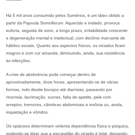
Há 5 mil anos consumido pelos Sumérios, é um látex obtido a
partir da Papoula Somniferum. Aquecido e inalado, provoca
euforia, seguida de sono, a longo prazo, irritabilidade crescente
e degeneração mental e intelectual, com declínio marcante de
hábitos sociais. Quanto aos aspectos físicos, os viciados ficam
magros e com cor amarela, diminuindo, ainda, sua resistência
às infecções.
A crise de abstinência pode começar dentro de
aproximadamente, doze horas, apresentando-se de várias
formas, indo desde bocejos até diarreias, passando por
rinorreia, lacrimação, suores, falta de apetite, pele com
arrepios, tremores, câimbras abdominais e insônia ou, ainda,
inquietação e vômitos.
Os opiáceos determinam violenta dependência física e psíquica,
podendo-se dizer que a escravidão do viciado é total, deixando-