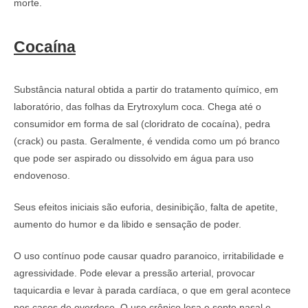
morte.
Cocaína
Substância natural obtida a partir do tratamento químico, em
laboratório, das folhas da Erytroxylum coca. Chega até o
consumidor em forma de sal (cloridrato de cocaína), pedra
(crack) ou pasta. Geralmente, é vendida como um pó branco
que pode ser aspirado ou dissolvido em água para uso
endovenoso.
Seus efeitos iniciais são euforia, desinibição, falta de apetite,
aumento do humor e da libido e sensação de poder.
O uso contínuo pode causar quadro paranoico, irritabilidade e
agressividade. Pode elevar a pressão arterial, provocar
taquicardia e levar à parada cardíaca, o que em geral acontece
nos casos de overdose. O uso crônico lesa o septo nasal e