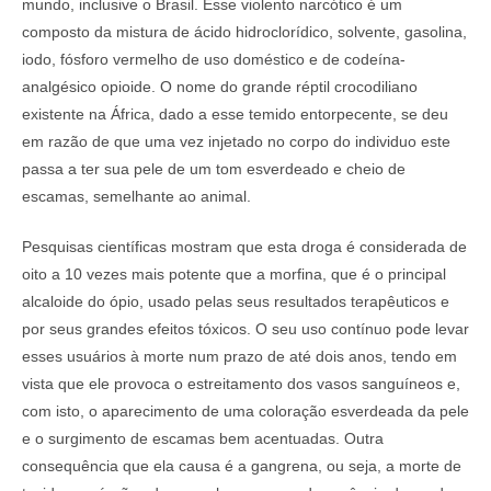
mundo, inclusive o Brasil. Esse violento narcótico é um
composto da mistura de ácido hidroclorídico, solvente, gasolina,
iodo, fósforo vermelho de uso doméstico e de codeína-
analgésico opioide. O nome do grande réptil crocodiliano
existente na África, dado a esse temido entorpecente, se deu
em razão de que uma vez injetado no corpo do individuo este
passa a ter sua pele de um tom esverdeado e cheio de
escamas, semelhante ao animal.
Pesquisas científicas mostram que esta droga é considerada de
oito a 10 vezes mais potente que a morfina, que é o principal
alcaloide do ópio, usado pelas seus resultados terapêuticos e
por seus grandes efeitos tóxicos. O seu uso contínuo pode levar
esses usuários à morte num prazo de até dois anos, tendo em
vista que ele provoca o estreitamento dos vasos sanguíneos e,
com isto, o aparecimento de uma coloração esverdeada da pele
e o surgimento de escamas bem acentuadas. Outra
consequência que ela causa é a gangrena, ou seja, a morte de