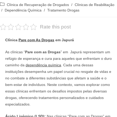
do
publicado:
Categoria
Clínica de Recuperação de Drogados
/
Clínicas de Reabilitação
post:
do
/
Dependência Química
/
Tratamento Drogas
post:
Rate this post
Clínica
Pare com As Drogas
em Japurá
As clínicas “
Pare com as Drogas
” em Japurá representam um
refúgio de esperança e cura para aqueles que enfrentam o duro
caminho da
dependência química
. Cada uma dessas
instituições desempenha um papel crucial no resgate de vidas e
no combate a diferentes substâncias que afetam a saúde e o
bem-estar de indivíduos. Neste contexto, vamos explorar como
essas clínicas enfrentam os desafios impostos pelas diversas
drogas, oferecendo tratamentos personalizados e cuidados
especializados.
Ácido Lisérgico (LSD):
Nas clínicas “Pare com as Drogas” em