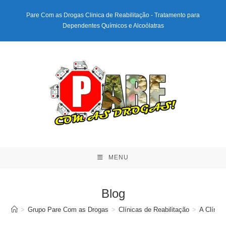
Ir
Pare Com as Drogas Clinica de Reabilitação - Tratamento para
para
Dependentes Químicos e Alcoólatras
o
conteúdo
MENU
Blog
>
Grupo Pare Com as Drogas
>
Clínicas de Reabilitação
>
A Clínic