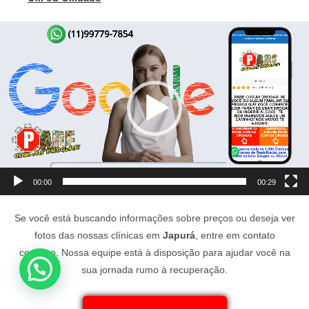
Tocador
de
vídeo
00:00
00:29
Se você está buscando informações sobre preços ou deseja ver
fotos das nossas clínicas em
Japurá
, entre em contato
conosco. Nossa equipe está à disposição para ajudar você na
sua jornada rumo à recuperação.