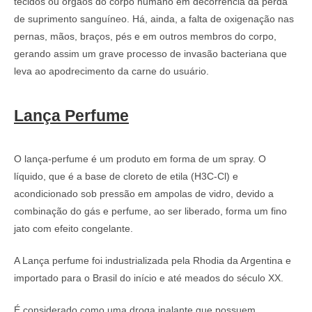
tecidos ou órgãos do corpo humano em decorrência da perda
de suprimento sanguíneo. Há, ainda, a falta de oxigenação nas
pernas, mãos, braços, pés e em outros membros do corpo,
gerando assim um grave processo de invasão bacteriana que
leva ao apodrecimento da carne do usuário.
Lança Perfume
O lança-perfume é um produto em forma de um spray. O
líquido, que é a base de cloreto de etila (H3C-Cl) e
acondicionado sob pressão em ampolas de vidro, devido a
combinação do gás e perfume, ao ser liberado, forma um fino
jato com efeito congelante.
A Lança perfume foi industrializada pela Rhodia da Argentina e
importado para o Brasil do início e até meados do século XX.
É considerado como uma droga inalante que possuem