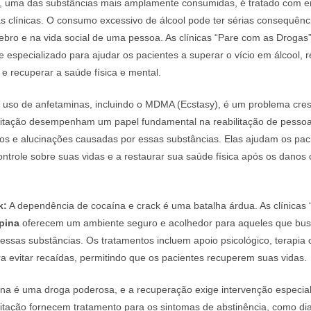
, uma das substâncias mais amplamente consumidas, é tratado com e
 clínicas. O consumo excessivo de álcool pode ter sérias consequênc
rebro e na vida social de uma pessoa. As clínicas “Pare com as Droga
 especializado para ajudar os pacientes a superar o vício em álcool, r
e recuperar a saúde física e mental.
uso de anfetaminas, incluindo o MDMA (Ecstasy), é um problema cres
bilitação desempenham um papel fundamental na reabilitação de pesso
ios e alucinações causadas por essas substâncias. Elas ajudam os pac
ontrole sobre suas vidas e a restaurar sua saúde física após os danos
k:
A dependência de cocaína e crack é uma batalha árdua. As clínicas
apina
oferecem um ambiente seguro e acolhedor para aqueles que bu
nessas substâncias. Os tratamentos incluem apoio psicológico, terapi
ra evitar recaídas, permitindo que os pacientes recuperem suas vidas.
na é uma droga poderosa, e a recuperação exige intervenção especial
ilitação fornecem tratamento para os sintomas de abstinência, como di