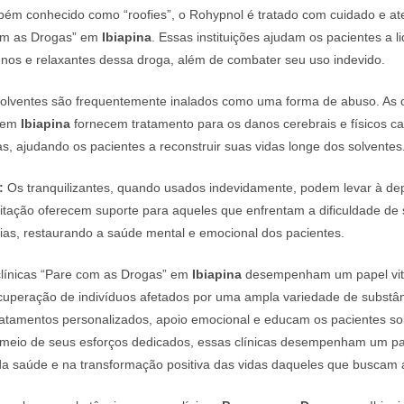
ém conhecido como “roofies”, o Rohypnol é tratado com cuidado e a
com as Drogas” em
Ibiapina
. Essas instituições ajudam os pacientes a l
enos e relaxantes dessa droga, além de combater seu uso indevido.
olventes são frequentemente inalados como uma forma de abuso. As c
” em
Ibiapina
fornecem tratamento para os danos cerebrais e físicos c
s, ajudando os pacientes a reconstruir suas vidas longe dos solventes
:
Os tranquilizantes, quando usados indevidamente, podem levar à de
ilitação oferecem suporte para aqueles que enfrentam a dificuldade de s
ias, restaurando a saúde mental e emocional dos pacientes.
línicas “Pare com as Drogas” em
Ibiapina
desempenham um papel vit
ecuperação de indivíduos afetados por uma ampla variedade de substânc
ratamentos personalizados, apoio emocional e educam os pacientes so
 meio de seus esforços dedicados, essas clínicas desempenham um p
da saúde e na transformação positiva das vidas daqueles que buscam 