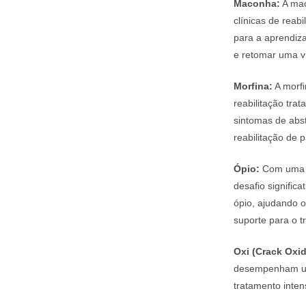
Maconha:
A mac
clínicas de rea
para a aprendiz
e retomar uma vi
Morfina:
A morfi
reabilitação tra
sintomas de abs
reabilitação de p
Ópio:
Com uma hi
desafio signific
ópio, ajudando o
suporte para o t
Oxi (Crack Oxi
desempenham um 
tratamento inten