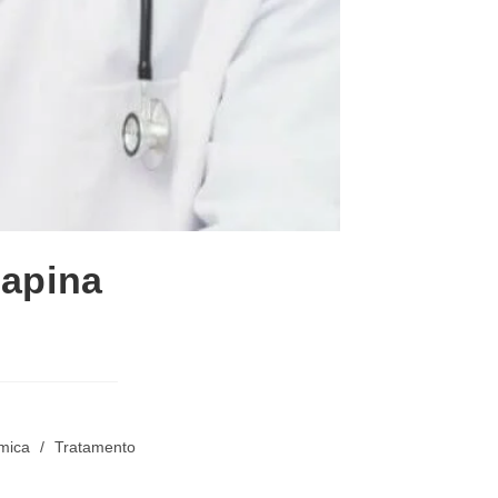
iapina
mica
/
Tratamento