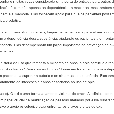
onha é muitas vezes considerada uma porta de entrada para outras d
bilitação focam não apenas na dependência da maconha, mas também 
agem e a memória. Elas fornecem apoio para que os pacientes possam 
da produtiva.
na é um narcótico poderoso, frequentemente usada para aliviar a dor. 
tam a dependência dessa substância, ajudando os pacientes a enfrentar
tinência. Elas desempenham um papel importante na prevenção de ov
acientes.
stória de uso que remonta a milhares de anos, o ópio continua a re
ativo. As clínicas “Pare com as Drogas” fornecem tratamento para a de
s pacientes a superar a euforia e os sintomas de abstinência. Elas t
ratamento de infecções e danos associados ao uso de ópio.
dado):
O oxi é uma forma altamente viciante de crack. As clínicas de re
papel crucial na reabilitação de pessoas afetadas por essa substânc
sivo e apoio psicológico para enfrentar os graves efeitos do oxi.