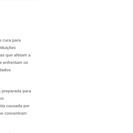
e cura para
tituições
ias que afetam a
as enfrentam os
idados
á preparada para
ham
stia causada por
 se concentram