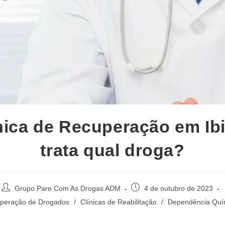
nica de Recuperação em Ib
trata qual droga?
Autor
Post
Grupo Pare Com As Drogas ADM
4 de outubro de 2023
do
publicado:
uperação de Drogados
/
Clínicas de Reabilitação
/
Dependência Quí
post: