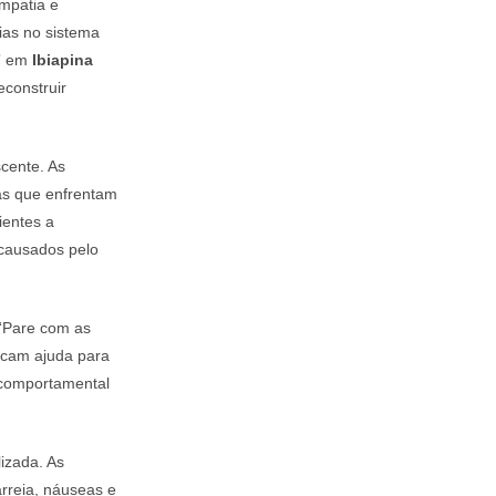
mpatia e
ias no sistema
s” em
Ibiapina
econstruir
cente. As
as que enfrentam
ientes a
 causados pelo
 “Pare com as
scam ajuda para
a comportamental
izada. As
arreia, náuseas e