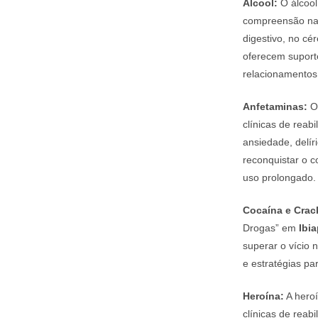
Álcool:
O álcool
compreensão nas
digestivo, no cé
oferecem suporte
relacionamentos 
Anfetaminas:
O 
clínicas de rea
ansiedade, delír
reconquistar o c
uso prolongado.
Cocaína e Crac
Drogas” em
Ibi
superar o vício 
e estratégias pa
Heroína:
A heroí
clínicas de reab