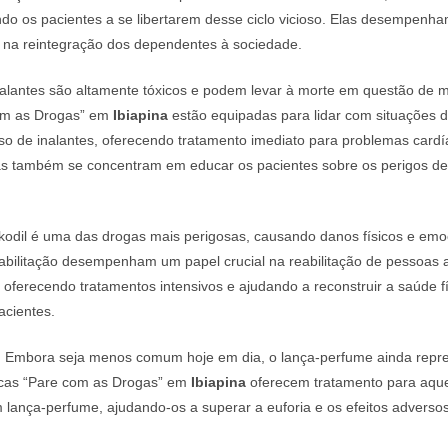
do os pacientes a se libertarem desse ciclo vicioso. Elas desempenha
e na reintegração dos dependentes à sociedade.
alantes são altamente tóxicos e podem levar à morte em questão de m
com as Drogas” em
Ibiapina
estão equipadas para lidar com situações 
so de inalantes, oferecendo tratamento imediato para problemas cardí
Elas também se concentram em educar os pacientes sobre os perigos d
odil é uma das drogas mais perigosas, causando danos físicos e emoc
eabilitação desempenham um papel crucial na reabilitação de pessoas 
 oferecendo tratamentos intensivos e ajudando a reconstruir a saúde fí
acientes.
:
Embora seja menos comum hoje em dia, o lança-perfume ainda repre
nicas “Pare com as Drogas” em
Ibiapina
oferecem tratamento para aque
m lança-perfume, ajudando-os a superar a euforia e os efeitos adverso