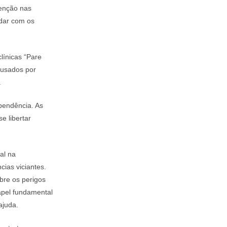
tenção nas
idar com os
línicas “Pare
ausados por
.
pendência. As
e libertar
al na
ias viciantes.
bre os perigos
apel fundamental
ajuda.