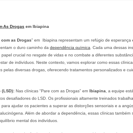
m As Drogas
em Ibiapina
e com as Drogas
” em Ibiapina representam um refúgio de esperança 
rentam o duro caminho da
dependência química
. Cada uma dessas ins
apel crucial no resgate de vidas e no combate a diferentes substânc
tar de indivíduos. Neste contexto, vamos explorar como essas clínic
os pelas diversas drogas, oferecendo tratamentos personalizados e cu
 (LSD):
Nas clínicas “Pare com as Drogas” em
Ibiapina
, a equipe est
itos desafiadores do LSD. Os profissionais altamente treinados trabal
para ajudar os pacientes a superar as distorções sensoriais e a angú
 alucinógena. Além de abordar a dependência, essas clínicas também
quilíbrio mental dos indivíduos.