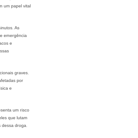
m um papel vital
inutos. As
de emergência
acos e
essas
ionais graves.
afetadas por
sica e
senta um risco
les que lutam
s dessa droga.