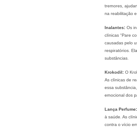
tremores, ajudan
na reabilitação 
Inalantes:
Os in
clínicas “Pare 
causadas pelo u
respiratórios. 
substâncias.
Krokodil:
O Krok
As clínicas de r
essa substância,
emocional dos p
Lança Perfume
à saúde. As clí
contra o vício e