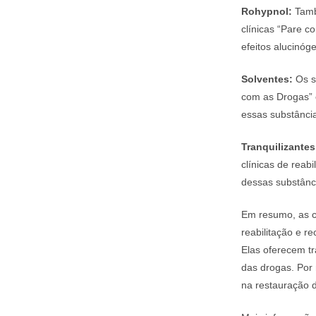
Rohypnol:
Tamb
clínicas “Pare 
efeitos alucinóg
Solventes:
Os s
com as Drogas
essas substância
Tranquilizantes
clínicas de reab
dessas substânc
Em resumo, as c
reabilitação e r
Elas oferecem t
das drogas. Por
na restauração 