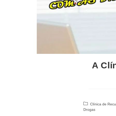
A Clí
Categoria
Clínica de Rec
do
Drogas
post: