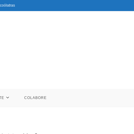
coólatras
TE
COLABORE