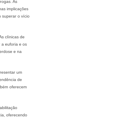
rogas. As
nas implicações
superar o vício
As clínicas de
 a euforia e os
erdose e na
presentar um
pendência de
ambém oferecem
abilitação
ia, oferecendo