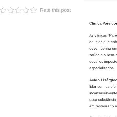
Rate this post
Clínica
Pare co
As clínicas “
Par
aqueles que enf
desempenha um p
saúde e o bem-es
desafios impost
especializados.
Ácido Lisérgico
lidar com os efe
incansavelmente 
essa substância
em restaurar o e