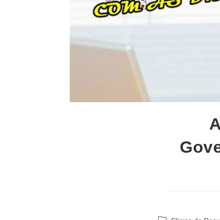
A
Gove
Categoria