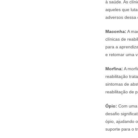
à saúde. As clí
aqueles que luta
adversos dessa 
Maconha:
A mac
clínicas de rea
para a aprendiz
e retomar uma vi
Morfina:
A morfi
reabilitação tra
sintomas de abs
reabilitação de p
Ópio:
Com uma hi
desafio signific
ópio, ajudando o
suporte para o t