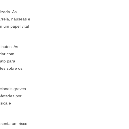
izada. As
arreia, náuseas e
m um papel vital
inutos. As
idar com
ato para
tes sobre os
ionais graves.
afetadas por
sica e
senta um risco