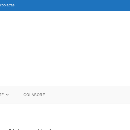
coólatras
TE
COLABORE