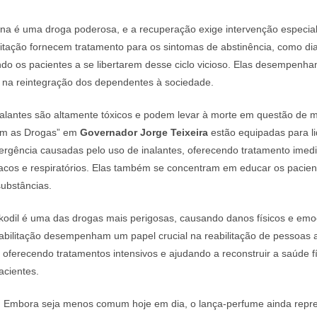
na é uma droga poderosa, e a recuperação exige intervenção especial
ilitação fornecem tratamento para os sintomas de abstinência, como di
do os pacientes a se libertarem desse ciclo vicioso. Elas desempenha
e na reintegração dos dependentes à sociedade.
alantes são altamente tóxicos e podem levar à morte em questão de m
com as Drogas” em
Governador Jorge Teixeira
estão equipadas para l
ergência causadas pelo uso de inalantes, oferecendo tratamento imedi
acos e respiratórios. Elas também se concentram em educar os pacien
substâncias.
odil é uma das drogas mais perigosas, causando danos físicos e emoc
eabilitação desempenham um papel crucial na reabilitação de pessoas 
 oferecendo tratamentos intensivos e ajudando a reconstruir a saúde fí
acientes.
:
Embora seja menos comum hoje em dia, o lança-perfume ainda repre