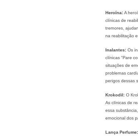
Heroína:
A heroí
clínicas de reab
tremores, ajudan
na reabilitação 
Inalantes:
Os in
clínicas “Pare 
situações de em
problemas cardí
perigos dessas 
Krokodil:
O Krok
As clínicas de r
essa substância,
emocional dos p
Lança Perfume