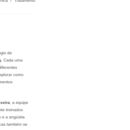
mica
/
Tratamento
gio de
a
. Cada uma
iferentes
explorar como
amentos
xeira
, a equipe
nte treinados
s e a angústia
icas também se