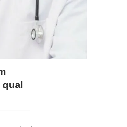
em
 qual