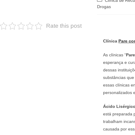
Clínica de Rec
do
Drogas
post:
Rate this post
Clínica
Pare co
As clínicas “
Par
esperança e cur
dessas instituiç
substâncias que
essas clínicas e
personalizados e
Ácido Lisérgico
está preparada p
trabalham incans
causada por ess