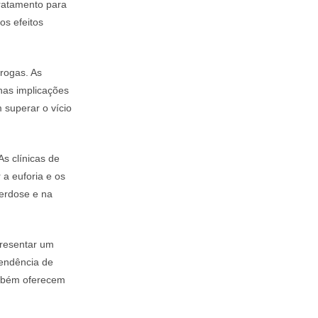
ratamento para
os efeitos
rogas. As
nas implicações
superar o vício
As clínicas de
 a euforia e os
erdose e na
presentar um
pendência de
ambém oferecem