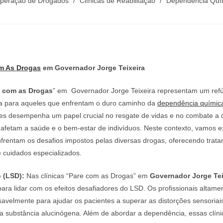
uperação de Drogados
/
Clínicas de Reabilitação
/
Dependência Quí
post:
m As Drogas
em Governador Jorge Teixeira
e com as Drogas
” em Governador Jorge Teixeira representam um refú
a para aqueles que enfrentam o duro caminho da
dependência químic
ões desempenha um papel crucial no resgate de vidas e no combate a d
 afetam a saúde e o bem-estar de indivíduos. Neste contexto, vamos 
nfrentam os desafios impostos pelas diversas drogas, oferecendo trat
 cuidados especializados.
 (LSD):
Nas clínicas “Pare com as Drogas” em
Governador Jorge Tei
ara lidar com os efeitos desafiadores do LSD. Os profissionais altame
avelmente para ajudar os pacientes a superar as distorções sensoriai
a substância alucinógena. Além de abordar a dependência, essas clín