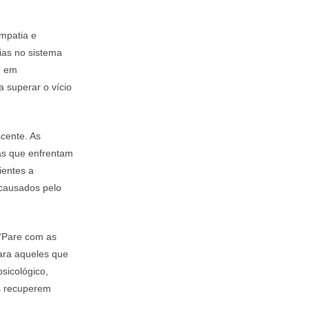
mpatia e
ias no sistema
” em
 superar o vício
cente. As
as que enfrentam
ientes a
 causados pelo
 “Pare com as
ara aqueles que
sicológico,
es recuperem