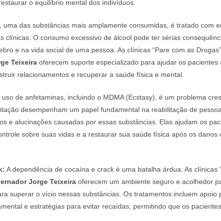
staurar o equilíbrio mental dos indivíduos.
, uma das substâncias mais amplamente consumidas, é tratado com e
 clínicas. O consumo excessivo de álcool pode ter sérias consequênc
rebro e na vida social de uma pessoa. As clínicas “Pare com as Drogas
ge Teixeira
oferecem suporte especializado para ajudar os pacientes a
struir relacionamentos e recuperar a saúde física e mental.
uso de anfetaminas, incluindo o MDMA (Ecstasy), é um problema cres
bilitação desempenham um papel fundamental na reabilitação de pesso
ios e alucinações causadas por essas substâncias. Elas ajudam os pac
ontrole sobre suas vidas e a restaurar sua saúde física após os danos
k:
A dependência de cocaína e crack é uma batalha árdua. As clínicas
ernador Jorge Teixeira
oferecem um ambiente seguro e acolhedor p
a superar o vício nessas substâncias. Os tratamentos incluem apoio p
mental e estratégias para evitar recaídas, permitindo que os pacient