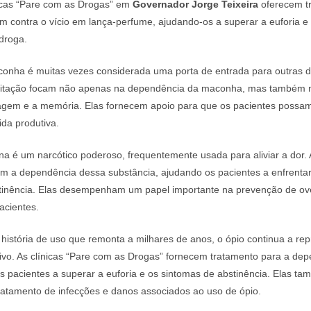
nicas “Pare com as Drogas” em
Governador Jorge Teixeira
oferecem t
m contra o vício em lança-perfume, ajudando-os a superar a euforia e 
droga.
onha é muitas vezes considerada uma porta de entrada para outras d
bilitação focam não apenas na dependência da maconha, mas também 
agem e a memória. Elas fornecem apoio para que os pacientes possam 
da produtiva.
na é um narcótico poderoso, frequentemente usada para aliviar a dor. 
tam a dependência dessa substância, ajudando os pacientes a enfrentar
tinência. Elas desempenham um papel importante na prevenção de ov
acientes.
stória de uso que remonta a milhares de anos, o ópio continua a re
ativo. As clínicas “Pare com as Drogas” fornecem tratamento para a de
s pacientes a superar a euforia e os sintomas de abstinência. Elas t
ratamento de infecções e danos associados ao uso de ópio.