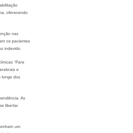
abilitação
ia, oferecendo
tenção nas
dam os pacientes
so indevido.
línicas “Pare
erebrais e
s longe dos
pendência. As
e libertar
enham um