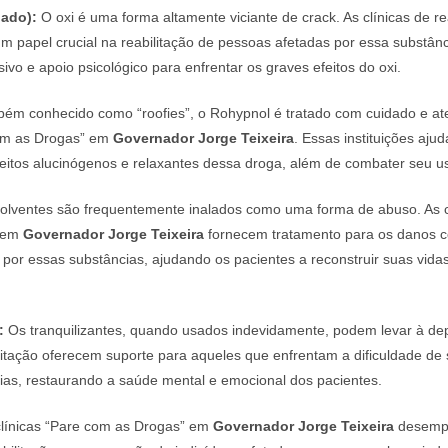
dado):
O oxi é uma forma altamente viciante de crack. As clínicas de re
papel crucial na reabilitação de pessoas afetadas por essa substânc
sivo e apoio psicológico para enfrentar os graves efeitos do oxi.
ém conhecido como “roofies”, o Rohypnol é tratado com cuidado e a
com as Drogas” em
Governador Jorge Teixeira
. Essas instituições aju
feitos alucinógenos e relaxantes dessa droga, além de combater seu u
olventes são frequentemente inalados como uma forma de abuso. As c
” em
Governador Jorge Teixeira
fornecem tratamento para os danos c
 por essas substâncias, ajudando os pacientes a reconstruir suas vida
:
Os tranquilizantes, quando usados indevidamente, podem levar à de
ilitação oferecem suporte para aqueles que enfrentam a dificuldade de s
ias, restaurando a saúde mental e emocional dos pacientes.
línicas “Pare com as Drogas” em
Governador Jorge Teixeira
desemp