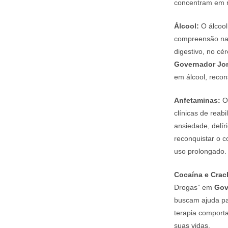
concentram em re
Álcool:
O álcool
compreensão nas
digestivo, no cé
Governador Jor
em álcool, recon
Anfetaminas:
O 
clínicas de rea
ansiedade, delír
reconquistar o c
uso prolongado.
Cocaína e Crac
Drogas” em
Gov
buscam ajuda par
terapia comporta
suas vidas.