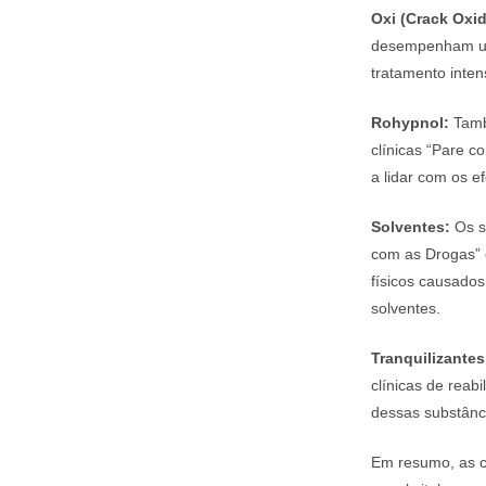
Oxi (Crack Oxi
desempenham um 
tratamento inten
Rohypnol:
Tamb
clínicas “Pare 
a lidar com os e
Solventes:
Os s
com as Drogas
físicos causados
solventes.
Tranquilizantes
clínicas de reab
dessas substânc
Em resumo, as c