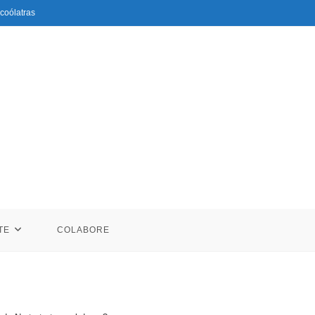
coólatras
TE
COLABORE