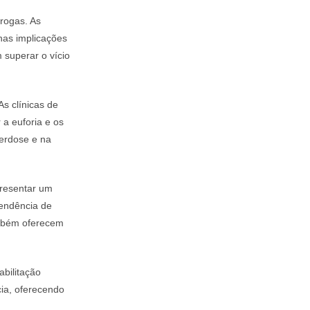
rogas. As
nas implicações
superar o vício
As clínicas de
 a euforia e os
erdose e na
presentar um
pendência de
ambém oferecem
abilitação
ia, oferecendo