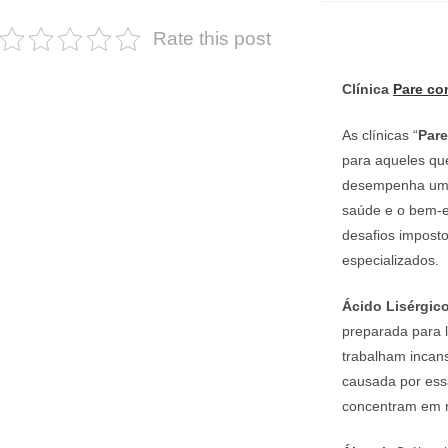
Rate this post
Clínica
Pare co
As clínicas “
Par
para aqueles qu
desempenha um p
saúde e o bem-es
desafios impost
especializados.
Ácido Lisérgico
preparada para l
trabalham incans
causada por ess
concentram em re