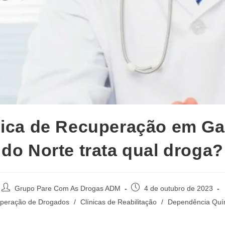
nica de Recuperação em Ga
do Norte trata qual droga?
Autor
Post
Grupo Pare Com As Drogas ADM
4 de outubro de 2023
do
publicado:
uperação de Drogados
/
Clínicas de Reabilitação
/
Dependência Quí
post: