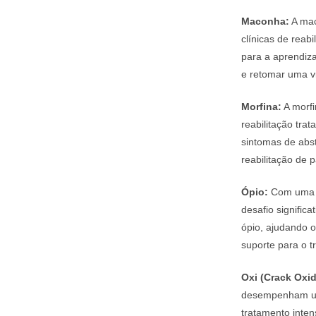
Maconha:
A mac
clínicas de rea
para a aprendiz
e retomar uma vi
Morfina:
A morfi
reabilitação tra
sintomas de abs
reabilitação de p
Ópio:
Com uma hi
desafio signific
ópio, ajudando o
suporte para o t
Oxi (Crack Oxi
desempenham um 
tratamento inten