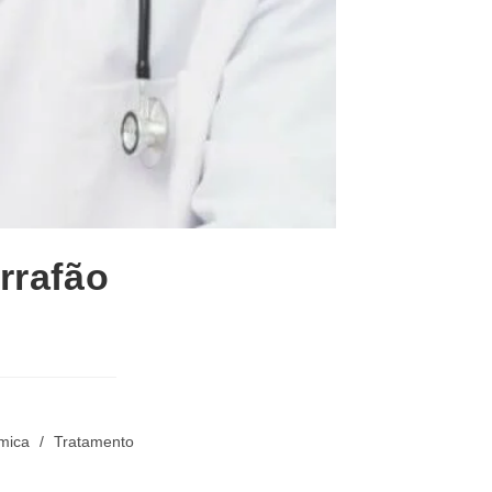
rrafão
mica
/
Tratamento