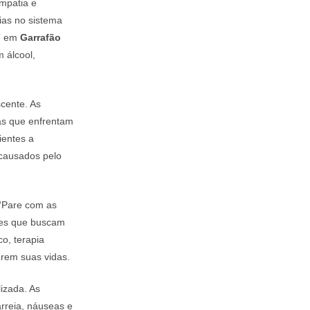
mpatia e
ias no sistema
s” em
Garrafão
 álcool,
cente. As
as que enfrentam
ientes a
 causados pelo
 “Pare com as
les que buscam
o, terapia
erem suas vidas.
izada. As
arreia, náuseas e