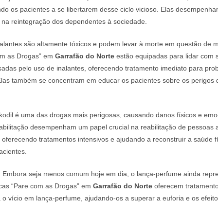
do os pacientes a se libertarem desse ciclo vicioso. Elas desempenha
e na reintegração dos dependentes à sociedade.
alantes são altamente tóxicos e podem levar à morte em questão de m
com as Drogas” em
Garrafão do Norte
estão equipadas para lidar com 
adas pelo uso de inalantes, oferecendo tratamento imediato para pro
. Elas também se concentram em educar os pacientes sobre os perigos
odil é uma das drogas mais perigosas, causando danos físicos e emoc
eabilitação desempenham um papel crucial na reabilitação de pessoas 
 oferecendo tratamentos intensivos e ajudando a reconstruir a saúde fí
acientes.
:
Embora seja menos comum hoje em dia, o lança-perfume ainda repre
nicas “Pare com as Drogas” em
Garrafão do Norte
oferecem tratamento
 o vício em lança-perfume, ajudando-os a superar a euforia e os efeit