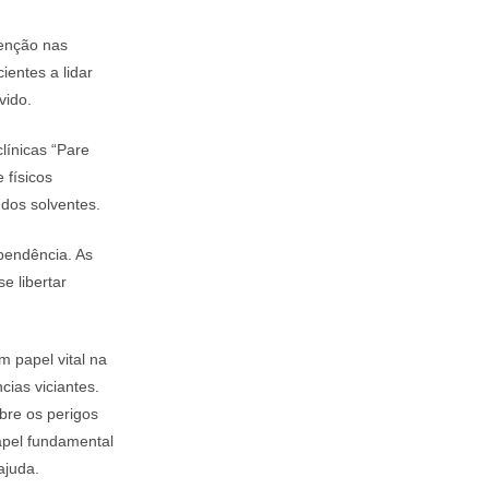
tenção nas
ientes a lidar
vido.
línicas “Pare
 físicos
 dos solventes.
pendência. As
e libertar
papel vital na
ias viciantes.
bre os perigos
apel fundamental
ajuda.