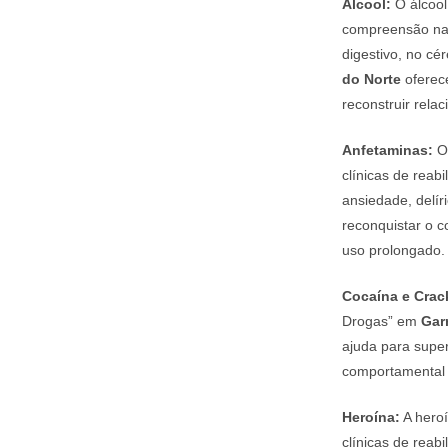
Álcool:
O álcool
compreensão nas
digestivo, no cé
do Norte
oferece
reconstruir rela
Anfetaminas:
O 
clínicas de rea
ansiedade, delír
reconquistar o c
uso prolongado.
Cocaína e Crac
Drogas” em
Gar
ajuda para super
comportamental e
Heroína:
A heroí
clínicas de reab