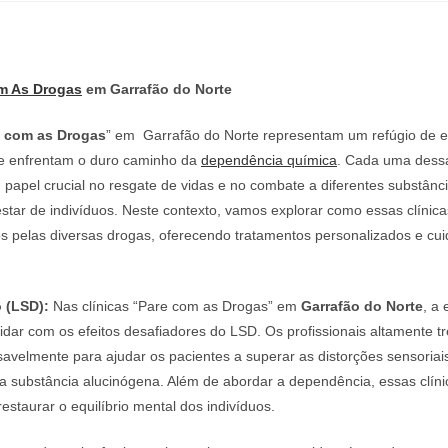
m As Drogas
em Garrafão do Norte
e com as Drogas
” em Garrafão do Norte representam um refúgio de 
e enfrentam o duro caminho da
dependência química
. Cada uma dessa
apel crucial no resgate de vidas e no combate a diferentes substânc
tar de indivíduos. Neste contexto, vamos explorar como essas clínic
os pelas diversas drogas, oferecendo tratamentos personalizados e cu
 (LSD):
Nas clínicas “Pare com as Drogas” em
Garrafão do Norte
, a
idar com os efeitos desafiadores do LSD. Os profissionais altamente t
avelmente para ajudar os pacientes a superar as distorções sensoriai
a substância alucinógena. Além de abordar a dependência, essas clín
staurar o equilíbrio mental dos indivíduos.