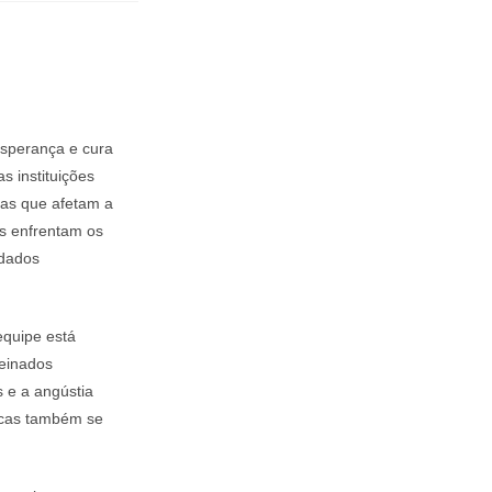
esperança e cura
s instituições
ias que afetam a
as enfrentam os
idados
 equipe está
reinados
s e a angústia
icas também se