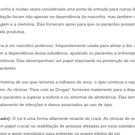
onha é muitas vezes considerada uma porta de entrada para outras d
bilitação focam não apenas na dependência da maconha, mas também 
agem e a memória. Elas fornecem apoio para que os pacientes possam 
da produtiva.
na é um narcótico poderoso, frequentemente usada para aliviar a dor. 
tam a dependência dessa substância, ajudando os pacientes a enfrentar
tinência. Elas desempenham um papel importante na prevenção de ov
acientes.
stória de uso que remonta a milhares de anos, o ópio continua a re
ativo. As clínicas “Pare com as Drogas” fornecem tratamento para a de
s pacientes a superar a euforia e os sintomas de abstinência. Elas t
ratamento de infecções e danos associados ao uso de ópio.
dado):
O oxi é uma forma altamente viciante de crack. As clínicas de re
papel crucial na reabilitação de pessoas afetadas por essa substânc
sivo e apoio psicológico para enfrentar os graves efeitos do oxi.