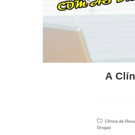
A Clí
Categoria
Clínica de Rec
do
Drogas
post: