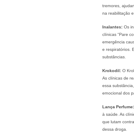
tremores, ajudan
na reabilitação 
Inalantes:
Os in
clínicas “Pare 
emergência caus
e respiratórios
substâncias.
Krokodil:
O Krok
As clínicas de r
essa substância,
emocional dos p
Lança Perfume
à saúde. As clí
que lutam contra
dessa droga.