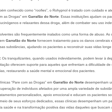
ém conhecido como “roofies”, o Rohypnol é tratado com cuidado e a
com as Drogas” em
Garrafão do Norte
. Essas instituições ajudam os pac
lucinógenos e relaxantes dessa droga, além de combater seu uso inde
olventes são frequentemente inalados como uma forma de abuso. As c
” em
Garrafão do Norte
fornecem tratamento para os danos cerebrais e
as substâncias, ajudando os pacientes a reconstruir suas vidas longe
:
Os tranquilizantes, quando usados indevidamente, podem levar à de
ilitação oferecem suporte para aqueles que enfrentam a dificuldade de s
ias, restaurando a saúde mental e emocional dos pacientes.
línicas “Pare com as Drogas” em
Garrafão do Norte
desempenham um 
ecuperação de indivíduos afetados por uma ampla variedade de substânc
ratamentos personalizados, apoio emocional e educam os pacientes so
 meio de seus esforços dedicados, essas clínicas desempenham um p
da saúde e na transformação positiva das vidas daqueles que buscam 