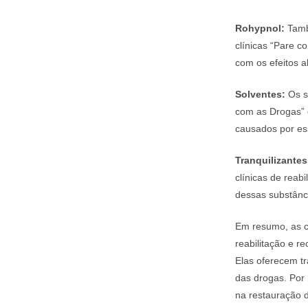
Rohypnol:
Tamb
clínicas “Pare 
com os efeitos a
Solventes:
Os s
com as Drogas
causados por ess
Tranquilizantes
clínicas de reab
dessas substânc
Em resumo, as c
reabilitação e r
Elas oferecem t
das drogas. Por
na restauração 