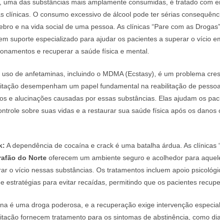
, uma das substâncias mais amplamente consumidas, é tratado com e
 clínicas. O consumo excessivo de álcool pode ter sérias consequênc
rebro e na vida social de uma pessoa. As clínicas “Pare com as Droga
m suporte especializado para ajudar os pacientes a superar o vício em
cionamentos e recuperar a saúde física e mental.
uso de anfetaminas, incluindo o MDMA (Ecstasy), é um problema cres
bilitação desempenham um papel fundamental na reabilitação de pesso
ios e alucinações causadas por essas substâncias. Elas ajudam os pac
ontrole sobre suas vidas e a restaurar sua saúde física após os danos
k:
A dependência de cocaína e crack é uma batalha árdua. As clínicas
rafão do Norte
oferecem um ambiente seguro e acolhedor para aque
ar o vício nessas substâncias. Os tratamentos incluem apoio psicológic
 estratégias para evitar recaídas, permitindo que os pacientes recup
na é uma droga poderosa, e a recuperação exige intervenção especial
ilitação fornecem tratamento para os sintomas de abstinência, como di