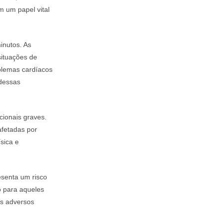
m um papel vital
inutos. As
situações de
blemas cardíacos
 dessas
ionais graves.
afetadas por
sica e
senta um risco
 para aqueles
os adversos