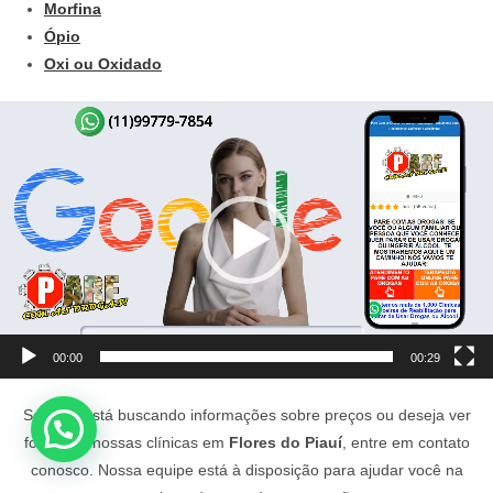
Morfina
Ópio
Oxi ou Oxidado
Tocador
de
vídeo
00:00
00:29
Se você está buscando informações sobre preços ou deseja ver
fotos das nossas clínicas em
Flores do Piauí
, entre em contato
conosco. Nossa equipe está à disposição para ajudar você na