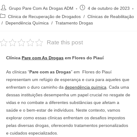
Autor
Post
Grupo Pare Com As Drogas ADM
4 de outubro de 2023
do
publicado:
Categoria
Clínica de Recuperação de Drogados
/
Clínicas de Reabilitação
post:
do
/
Dependência Química
/
Tratamento Drogas
post:
Rate this post
Clínica
Pare com As Drogas
em Flores do Piauí
As clínicas “
Pare com as Drogas
” em Flores do Piauí
representam um refúgio de esperança e cura para aqueles que
enfrentam o duro caminho da
dependência química
. Cada uma
dessas instituições desempenha um papel crucial no resgate de
vidas e no combate a diferentes substâncias que afetam a
saúde e o bem-estar de indivíduos. Neste contexto, vamos
explorar como essas clínicas enfrentam os desafios impostos
pelas diversas drogas, oferecendo tratamentos personalizados
e cuidados especializados.