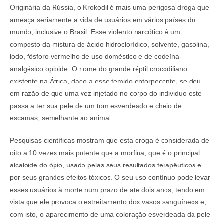
Originária da Rússia, o Krokodil é mais uma perigosa droga que
ameaça seriamente a vida de usuários em vários países do
mundo, inclusive o Brasil. Esse violento narcótico é um
composto da mistura de ácido hidroclorídico, solvente, gasolina,
iodo, fósforo vermelho de uso doméstico e de codeína-
analgésico opioide. O nome do grande réptil crocodiliano
existente na África, dado a esse temido entorpecente, se deu
em razão de que uma vez injetado no corpo do individuo este
passa a ter sua pele de um tom esverdeado e cheio de
escamas, semelhante ao animal.
Pesquisas científicas mostram que esta droga é considerada de
oito a 10 vezes mais potente que a morfina, que é o principal
alcaloide do ópio, usado pelas seus resultados terapêuticos e
por seus grandes efeitos tóxicos. O seu uso contínuo pode levar
esses usuários à morte num prazo de até dois anos, tendo em
vista que ele provoca o estreitamento dos vasos sanguíneos e,
com isto, o aparecimento de uma coloração esverdeada da pele