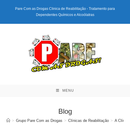
Ir
Pare Com as Drogas Clinica de Reabilitação - Tratamento para
para
Dependentes Químicos e Alcoólatras
o
conteúdo
MENU
Blog
>
Grupo Pare Com as Drogas
>
Clínicas de Reabilitação
>
A Clínic