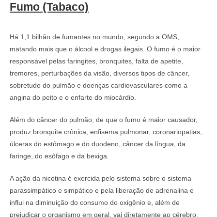
Fumo (Tabaco)
Há 1,1 bilhão de fumantes no mundo, segundo a OMS,
matando mais que o álcool e drogas ilegais. O fumo é o maior
responsável pelas faringites, bronquites, falta de apetite,
tremores, perturbações da visão, diversos tipos de câncer,
sobretudo do pulmão e doenças cardiovasculares como a
angina do peito e o enfarte do miocárdio.
Além do câncer do pulmão, de que o fumo é maior causador,
produz bronquite crônica, enfisema pulmonar, coronariopatias,
úlceras do estômago e do duodeno, câncer da língua, da
faringe, do esôfago e da bexiga.
A ação da nicotina é exercida pelo sistema sobre o sistema
parassimpático e simpático e pela liberação de adrenalina e
influi na diminuição do consumo do oxigênio e, além de
prejudicar o organismo em geral, vai diretamente ao cérebro,