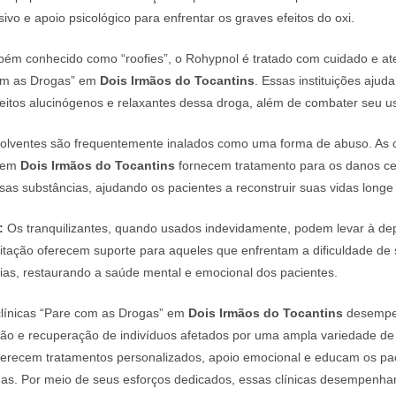
sivo e apoio psicológico para enfrentar os graves efeitos do oxi.
ém conhecido como “roofies”, o Rohypnol é tratado com cuidado e a
com as Drogas” em
Dois Irmãos do Tocantins
. Essas instituições ajud
feitos alucinógenos e relaxantes dessa droga, além de combater seu u
olventes são frequentemente inalados como uma forma de abuso. As c
” em
Dois Irmãos do Tocantins
fornecem tratamento para os danos cer
as substâncias, ajudando os pacientes a reconstruir suas vidas longe
:
Os tranquilizantes, quando usados indevidamente, podem levar à de
ilitação oferecem suporte para aqueles que enfrentam a dificuldade de s
ias, restaurando a saúde mental e emocional dos pacientes.
línicas “Pare com as Drogas” em
Dois Irmãos do Tocantins
desempe
tação e recuperação de indivíduos afetados por uma ampla variedade de
 oferecem tratamentos personalizados, apoio emocional e educam os pa
gas. Por meio de seus esforços dedicados, essas clínicas desempenh