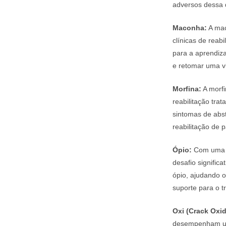
adversos dessa 
Maconha:
A mac
clínicas de rea
para a aprendiz
e retomar uma vi
Morfina:
A morfi
reabilitação tra
sintomas de abs
reabilitação de p
Ópio:
Com uma hi
desafio signific
ópio, ajudando o
suporte para o t
Oxi (Crack Oxi
desempenham um 