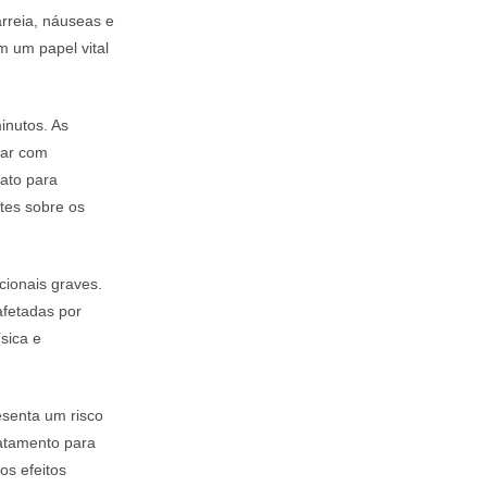
arreia, náuseas e
m um papel vital
inutos. As
dar com
ato para
tes sobre os
ionais graves.
afetadas por
sica e
senta um risco
atamento para
os efeitos