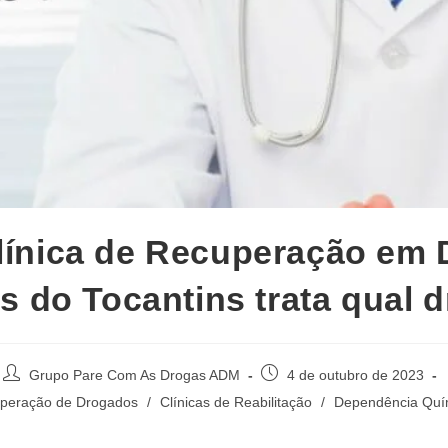
línica de Recuperação em 
s do Tocantins trata qual 
Autor
Post
Grupo Pare Com As Drogas ADM
4 de outubro de 2023
do
publicado:
uperação de Drogados
/
Clínicas de Reabilitação
/
Dependência Quí
post: