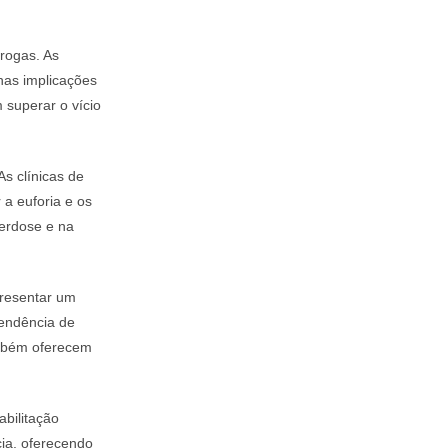
rogas. As
nas implicações
superar o vício
As clínicas de
 a euforia e os
erdose e na
presentar um
pendência de
ambém oferecem
abilitação
ia, oferecendo