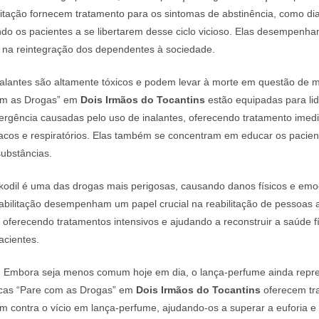
ilitação fornecem tratamento para os sintomas de abstinência, como di
do os pacientes a se libertarem desse ciclo vicioso. Elas desempenha
e na reintegração dos dependentes à sociedade.
alantes são altamente tóxicos e podem levar à morte em questão de m
com as Drogas” em
Dois Irmãos do Tocantins
estão equipadas para li
ergência causadas pelo uso de inalantes, oferecendo tratamento imedi
acos e respiratórios. Elas também se concentram em educar os pacien
substâncias.
odil é uma das drogas mais perigosas, causando danos físicos e emoc
eabilitação desempenham um papel crucial na reabilitação de pessoas 
 oferecendo tratamentos intensivos e ajudando a reconstruir a saúde fí
acientes.
:
Embora seja menos comum hoje em dia, o lança-perfume ainda repre
nicas “Pare com as Drogas” em
Dois Irmãos do Tocantins
oferecem tr
m contra o vício em lança-perfume, ajudando-os a superar a euforia e 