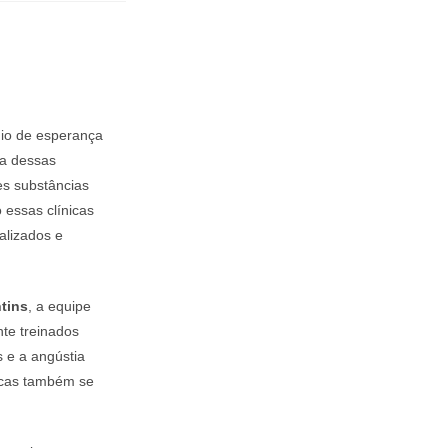
gio de esperança
a dessas
es substâncias
 essas clínicas
alizados e
tins
, a equipe
nte treinados
s e a angústia
icas também se