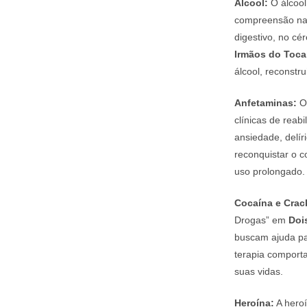
Álcool:
O álcool
compreensão nas
digestivo, no cé
Irmãos do Toca
álcool, reconstr
Anfetaminas:
O 
clínicas de rea
ansiedade, delír
reconquistar o c
uso prolongado.
Cocaína e Crac
Drogas” em
Doi
buscam ajuda par
terapia comporta
suas vidas.
Heroína:
A heroí