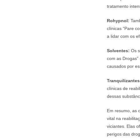
tratamento inten
Rohypnol:
Tamb
clínicas “Pare 
a lidar com os e
Solventes:
Os s
com as Drogas
causados por ess
Tranquilizantes
clínicas de reab
dessas substânc
Em resumo, as c
vital na reabili
viciantes. Elas
perigos das dro