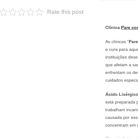
Rate this post
Clínica
Pare co
As clínicas “
Par
e cura para aqu
instituições des
que afetam a saú
enfrentam os de
cuidados especia
Ácido Lisérgico
está preparada p
trabalham incans
causada por ess
concentram em re