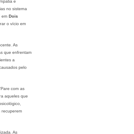
mpatia e
ias no sistema
s” em
Dois
rar o vício em
cente. As
as que enfrentam
ientes a
 causados pelo
 “Pare com as
ra aqueles que
sicológico,
es recuperem
izada. As