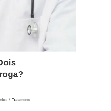
Dois
droga?
mica
/
Tratamento