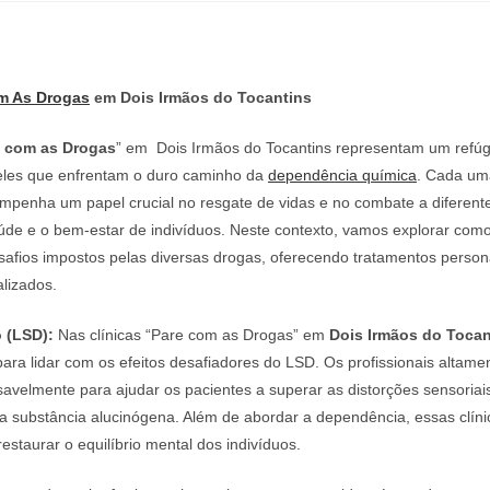
m As Drogas
em Dois Irmãos do Tocantins
e com as Drogas
” em Dois Irmãos do Tocantins representam um refú
eles que enfrentam o duro caminho da
dependência química
. Cada um
empenha um papel crucial no resgate de vidas e no combate a diferent
de e o bem-estar de indivíduos. Neste contexto, vamos explorar como
safios impostos pelas diversas drogas, oferecendo tratamentos person
lizados.
 (LSD):
Nas clínicas “Pare com as Drogas” em
Dois Irmãos do Tocan
ara lidar com os efeitos desafiadores do LSD. Os profissionais altame
avelmente para ajudar os pacientes a superar as distorções sensoriai
a substância alucinógena. Além de abordar a dependência, essas clín
staurar o equilíbrio mental dos indivíduos.