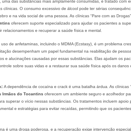
, uma das substâncias mais amplamente consumidas, é tratado com e
 clínicas. O consumo excessivo de álcool pode ter sérias consequênc
rebro e na vida social de uma pessoa. As clínicas “Pare com as Droga
ntins
oferecem suporte especializado para ajudar os pacientes a supe
uir relacionamentos e recuperar a saúde física e mental.
uso de anfetaminas, incluindo o MDMA (Ecstasy), é um problema cres
bilitação desempenham um papel fundamental na reabilitação de pesso
ios e alucinações causadas por essas substâncias. Elas ajudam os pac
ontrole sobre suas vidas e a restaurar sua saúde física após os danos
k:
A dependência de cocaína e crack é uma batalha árdua. As clínicas
s Irmãos do Tocantins
oferecem um ambiente seguro e acolhedor pa
a superar o vício nessas substâncias. Os tratamentos incluem apoio p
mental e estratégias para evitar recaídas, permitindo que os pacient
na é uma droga poderosa, e a recuperação exige intervenção especial