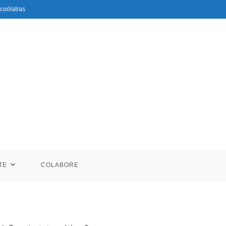
coólatras
TE
COLABORE