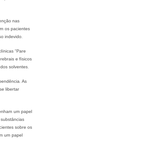
tenção nas
am os pacientes
so indevido.
línicas “Pare
ebrais e físicos
 dos solventes.
pendência. As
e libertar
nham um papel
 substâncias
cientes sobre os
am um papel