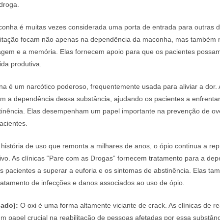
droga.
onha é muitas vezes considerada uma porta de entrada para outras d
bilitação focam não apenas na dependência da maconha, mas também 
agem e a memória. Elas fornecem apoio para que os pacientes possam 
da produtiva.
na é um narcótico poderoso, frequentemente usada para aliviar a dor. 
tam a dependência dessa substância, ajudando os pacientes a enfrentar
tinência. Elas desempenham um papel importante na prevenção de ov
acientes.
stória de uso que remonta a milhares de anos, o ópio continua a re
ativo. As clínicas “Pare com as Drogas” fornecem tratamento para a de
s pacientes a superar a euforia e os sintomas de abstinência. Elas t
ratamento de infecções e danos associados ao uso de ópio.
dado):
O oxi é uma forma altamente viciante de crack. As clínicas de re
papel crucial na reabilitação de pessoas afetadas por essa substânc