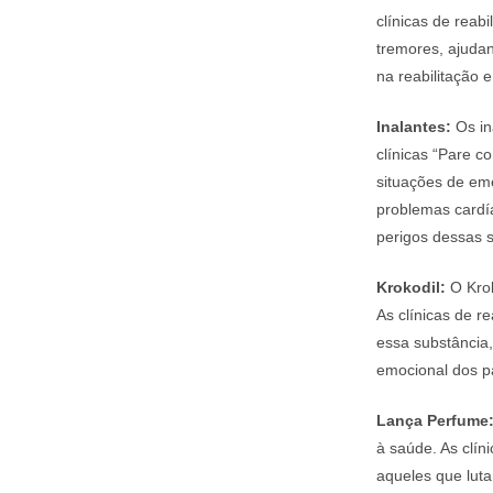
clínicas de reab
tremores, ajudan
na reabilitação 
Inalantes:
Os in
clínicas “Pare 
situações de em
problemas cardí
perigos dessas 
Krokodil:
O Krok
As clínicas de r
essa substância,
emocional dos p
Lança Perfume
à saúde. As clí
aqueles que luta