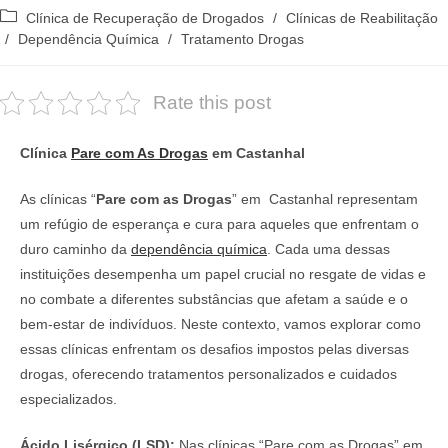
do
publicado:
Categoria
Clínica de Recuperação de Drogados
/
Clínicas de Reabilitação
post:
do
/
Dependência Química
/
Tratamento Drogas
post:
Rate this post
Clínica
Pare com As Drogas
em Castanhal
As clínicas “
Pare com as Drogas
” em Castanhal representam
um refúgio de esperança e cura para aqueles que enfrentam o
duro caminho da
dependência química
. Cada uma dessas
instituições desempenha um papel crucial no resgate de vidas e
no combate a diferentes substâncias que afetam a saúde e o
bem-estar de indivíduos. Neste contexto, vamos explorar como
essas clínicas enfrentam os desafios impostos pelas diversas
drogas, oferecendo tratamentos personalizados e cuidados
especializados.
Ácido Lisérgico (LSD):
Nas clínicas “Pare com as Drogas” em