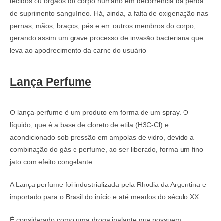
tecidos ou órgãos do corpo humano em decorrência da perda
de suprimento sanguíneo. Há, ainda, a falta de oxigenação nas
pernas, mãos, braços, pés e em outros membros do corpo,
gerando assim um grave processo de invasão bacteriana que
leva ao apodrecimento da carne do usuário.
Lança Perfume
O lança-perfume é um produto em forma de um spray. O
líquido, que é a base de cloreto de etila (H3C-Cl) e
acondicionado sob pressão em ampolas de vidro, devido a
combinação do gás e perfume, ao ser liberado, forma um fino
jato com efeito congelante.
A Lança perfume foi industrializada pela Rhodia da Argentina e
importado para o Brasil do início e até meados do século XX.
É considerado como uma droga inalante que possuem