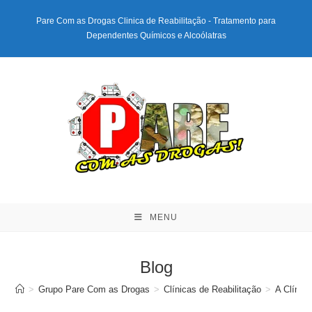
Ir
Pare Com as Drogas Clinica de Reabilitação - Tratamento para
para
Dependentes Químicos e Alcoólatras
o
conteúdo
MENU
Blog
>
Grupo Pare Com as Drogas
>
Clínicas de Reabilitação
>
A Clínic