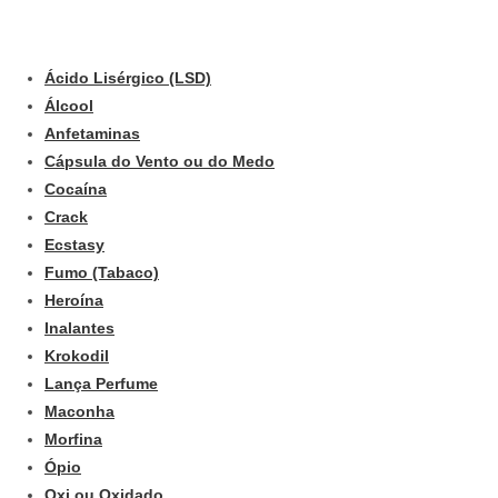
Ácido Lisérgico (LSD)
Álcool
Anfetaminas
Cápsula do Vento ou do Medo
Cocaína
Crack
Ecstasy
Fumo (Tabaco)
Heroína
Inalantes
Krokodil
Lança Perfume
Maconha
Morfina
Ópio
Oxi ou Oxidado