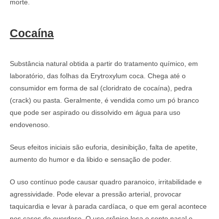
morte.
Cocaína
Substância natural obtida a partir do tratamento químico, em
laboratório, das folhas da Erytroxylum coca. Chega até o
consumidor em forma de sal (cloridrato de cocaína), pedra
(crack) ou pasta. Geralmente, é vendida como um pó branco
que pode ser aspirado ou dissolvido em água para uso
endovenoso.
Seus efeitos iniciais são euforia, desinibição, falta de apetite,
aumento do humor e da libido e sensação de poder.
O uso contínuo pode causar quadro paranoico, irritabilidade e
agressividade. Pode elevar a pressão arterial, provocar
taquicardia e levar à parada cardíaca, o que em geral acontece
nos casos de overdose. O uso crônico lesa o septo nasal e