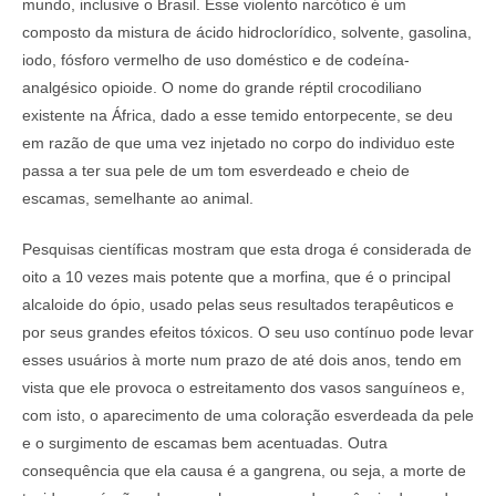
mundo, inclusive o Brasil. Esse violento narcótico é um
composto da mistura de ácido hidroclorídico, solvente, gasolina,
iodo, fósforo vermelho de uso doméstico e de codeína-
analgésico opioide. O nome do grande réptil crocodiliano
existente na África, dado a esse temido entorpecente, se deu
em razão de que uma vez injetado no corpo do individuo este
passa a ter sua pele de um tom esverdeado e cheio de
escamas, semelhante ao animal.
Pesquisas científicas mostram que esta droga é considerada de
oito a 10 vezes mais potente que a morfina, que é o principal
alcaloide do ópio, usado pelas seus resultados terapêuticos e
por seus grandes efeitos tóxicos. O seu uso contínuo pode levar
esses usuários à morte num prazo de até dois anos, tendo em
vista que ele provoca o estreitamento dos vasos sanguíneos e,
com isto, o aparecimento de uma coloração esverdeada da pele
e o surgimento de escamas bem acentuadas. Outra
consequência que ela causa é a gangrena, ou seja, a morte de