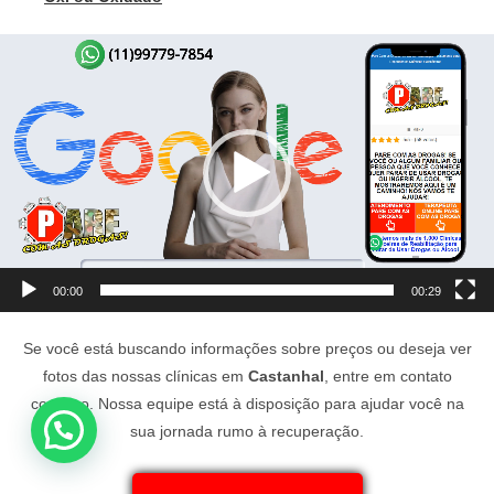
Tocador
de
vídeo
00:00
00:29
Se você está buscando informações sobre preços ou deseja ver
fotos das nossas clínicas em
Castanhal
, entre em contato
conosco. Nossa equipe está à disposição para ajudar você na
sua jornada rumo à recuperação.