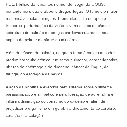
Há 1,1 bilhão de fumantes no mundo, segundo a OMS,
matando mais que o álcool e drogas ilegais. O fumo é o maior
responsável pelas faringites, bronquites, falta de apetite,
tremores, perturbações da visão, diversos tipos de câncer,
sobretudo do pulmão e doenças cardiovasculares como a
angina do peito e o enfarte do miocárdio.
Além do câncer do pulmão, de que o fumo é maior causador,
produz bronquite crônica, enfisema pulmonar, coronariopatias,
úlceras do estômago e do duodeno, câncer da língua, da
faringe, do esôfago e da bexiga.
A ação da nicotina é exercida pelo sistema sobre o sistema
parassimpático e simpático e pela liberação de adrenalina e
influi na diminuição do consumo do oxigênio e, além de
prejudicar o organismo em geral, vai diretamente ao cérebro,
coração e circulação.