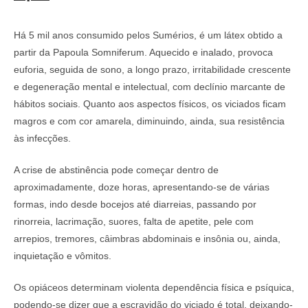
Há 5 mil anos consumido pelos Sumérios, é um látex obtido a
partir da Papoula Somniferum. Aquecido e inalado, provoca
euforia, seguida de sono, a longo prazo, irritabilidade crescente
e degeneração mental e intelectual, com declínio marcante de
hábitos sociais. Quanto aos aspectos físicos, os viciados ficam
magros e com cor amarela, diminuindo, ainda, sua resistência
às infecções.
A crise de abstinência pode começar dentro de
aproximadamente, doze horas, apresentando-se de várias
formas, indo desde bocejos até diarreias, passando por
rinorreia, lacrimação, suores, falta de apetite, pele com
arrepios, tremores, câimbras abdominais e insônia ou, ainda,
inquietação e vômitos.
Os opiáceos determinam violenta dependência física e psíquica,
podendo-se dizer que a escravidão do viciado é total, deixando-