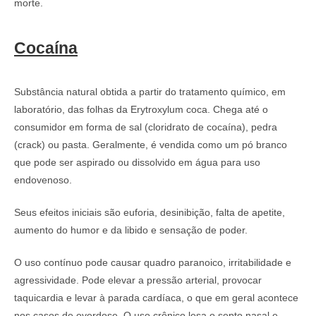
morte.
Cocaína
Substância natural obtida a partir do tratamento químico, em
laboratório, das folhas da Erytroxylum coca. Chega até o
consumidor em forma de sal (cloridrato de cocaína), pedra
(crack) ou pasta. Geralmente, é vendida como um pó branco
que pode ser aspirado ou dissolvido em água para uso
endovenoso.
Seus efeitos iniciais são euforia, desinibição, falta de apetite,
aumento do humor e da libido e sensação de poder.
O uso contínuo pode causar quadro paranoico, irritabilidade e
agressividade. Pode elevar a pressão arterial, provocar
taquicardia e levar à parada cardíaca, o que em geral acontece
nos casos de overdose. O uso crônico lesa o septo nasal e