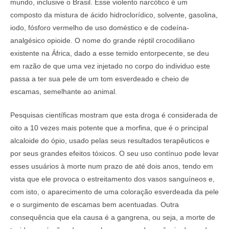
mundo, inclusive o Brasil. Esse violento narcótico é um
composto da mistura de ácido hidroclorídico, solvente, gasolina,
iodo, fósforo vermelho de uso doméstico e de codeína-
analgésico opioide. O nome do grande réptil crocodiliano
existente na África, dado a esse temido entorpecente, se deu
em razão de que uma vez injetado no corpo do individuo este
passa a ter sua pele de um tom esverdeado e cheio de
escamas, semelhante ao animal.
Pesquisas científicas mostram que esta droga é considerada de
oito a 10 vezes mais potente que a morfina, que é o principal
alcaloide do ópio, usado pelas seus resultados terapêuticos e
por seus grandes efeitos tóxicos. O seu uso contínuo pode levar
esses usuários à morte num prazo de até dois anos, tendo em
vista que ele provoca o estreitamento dos vasos sanguíneos e,
com isto, o aparecimento de uma coloração esverdeada da pele
e o surgimento de escamas bem acentuadas. Outra
consequência que ela causa é a gangrena, ou seja, a morte de