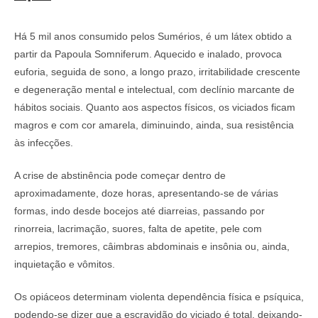
Há 5 mil anos consumido pelos Sumérios, é um látex obtido a
partir da Papoula Somniferum. Aquecido e inalado, provoca
euforia, seguida de sono, a longo prazo, irritabilidade crescente
e degeneração mental e intelectual, com declínio marcante de
hábitos sociais. Quanto aos aspectos físicos, os viciados ficam
magros e com cor amarela, diminuindo, ainda, sua resistência
às infecções.
A crise de abstinência pode começar dentro de
aproximadamente, doze horas, apresentando-se de várias
formas, indo desde bocejos até diarreias, passando por
rinorreia, lacrimação, suores, falta de apetite, pele com
arrepios, tremores, câimbras abdominais e insônia ou, ainda,
inquietação e vômitos.
Os opiáceos determinam violenta dependência física e psíquica,
podendo-se dizer que a escravidão do viciado é total, deixando-