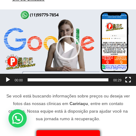
Tocador
de
vídeo
00:00
00:29
Se você está buscando informações sobre preços ou deseja ver
fotos das nossas clínicas em
Caririaçu
, entre em contato
conosco. Nossa equipe está à disposição para ajudar você na
sua jornada rumo à recuperação.