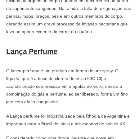
tecidos ou órgãos do corpo humano em decorrência da perda
de suprimento sanguíneo. Há, ainda, a falta de oxigenação nas
pernas, mãos, braços, pés e em outros membros do corpo,
gerando assim um grave processo de invasão bacteriana que
leva ao apodrecimento da carne do usuário.
Lança Perfume
O lança-perfume é um produto em forma de um spray. O
líquido, que é a base de cloreto de etila (H3C-Cl) e
acondicionado sob pressão em ampolas de vidro, devido a
combinação do gás e perfume, ao ser liberado, forma um fino
jato com efeito congelante.
A Lança perfume foi industrializada pela Rhodia da Argentina e
importado para o Brasil do início e até meados do século XX.
É considerado como uma droga inalante que possuem