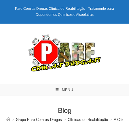
Ir
Pare Com as Drogas Clinica de Reabilitação - Tratamento para
para
Dependentes Químicos e Alcoólatras
o
conteúdo
MENU
Blog
>
Grupo Pare Com as Drogas
>
Clínicas de Reabilitação
>
A Clínic