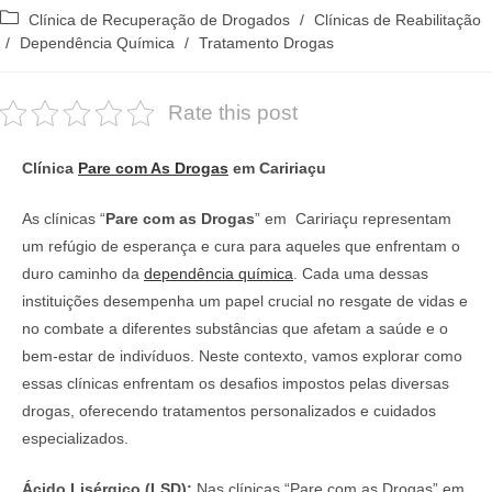
do
publicado:
Categoria
Clínica de Recuperação de Drogados
/
Clínicas de Reabilitação
post:
do
/
Dependência Química
/
Tratamento Drogas
post:
Rate this post
Clínica
Pare com As Drogas
em Caririaçu
As clínicas “
Pare com as Drogas
” em Caririaçu representam
um refúgio de esperança e cura para aqueles que enfrentam o
duro caminho da
dependência química
. Cada uma dessas
instituições desempenha um papel crucial no resgate de vidas e
no combate a diferentes substâncias que afetam a saúde e o
bem-estar de indivíduos. Neste contexto, vamos explorar como
essas clínicas enfrentam os desafios impostos pelas diversas
drogas, oferecendo tratamentos personalizados e cuidados
especializados.
Ácido Lisérgico (LSD):
Nas clínicas “Pare com as Drogas” em