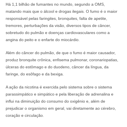
Há 1,1 bilhão de fumantes no mundo, segundo a OMS,
matando mais que o álcool e drogas ilegais. O fumo é o maior
responsável pelas faringites, bronquites, falta de apetite,
tremores, perturbações da visão, diversos tipos de câncer,
sobretudo do pulmão e doenças cardiovasculares como a
angina do peito e o enfarte do miocárdio.
Além do câncer do pulmão, de que o fumo é maior causador,
produz bronquite crônica, enfisema pulmonar, coronariopatias,
úlceras do estômago e do duodeno, câncer da língua, da
faringe, do esôfago e da bexiga.
A ação da nicotina é exercida pelo sistema sobre o sistema
parassimpático e simpático e pela liberação de adrenalina e
influi na diminuição do consumo do oxigênio e, além de
prejudicar o organismo em geral, vai diretamente ao cérebro,
coração e circulação.