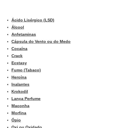
Ácido Lisérgico (LSD)
Álcool
Anfetaminas
Cápsula do Vento ou do Medo
Cocaína
Crack
Ecstasy
Fumo (Tabaco)
Heroína
Inalantes
Krokodil
Lança Perfume
Maconha
Morfina
Ópio
Oxi ou Oxidado