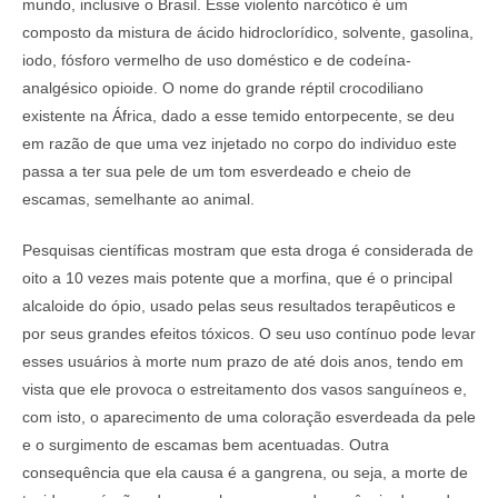
mundo, inclusive o Brasil. Esse violento narcótico é um
composto da mistura de ácido hidroclorídico, solvente, gasolina,
iodo, fósforo vermelho de uso doméstico e de codeína-
analgésico opioide. O nome do grande réptil crocodiliano
existente na África, dado a esse temido entorpecente, se deu
em razão de que uma vez injetado no corpo do individuo este
passa a ter sua pele de um tom esverdeado e cheio de
escamas, semelhante ao animal.
Pesquisas científicas mostram que esta droga é considerada de
oito a 10 vezes mais potente que a morfina, que é o principal
alcaloide do ópio, usado pelas seus resultados terapêuticos e
por seus grandes efeitos tóxicos. O seu uso contínuo pode levar
esses usuários à morte num prazo de até dois anos, tendo em
vista que ele provoca o estreitamento dos vasos sanguíneos e,
com isto, o aparecimento de uma coloração esverdeada da pele
e o surgimento de escamas bem acentuadas. Outra
consequência que ela causa é a gangrena, ou seja, a morte de