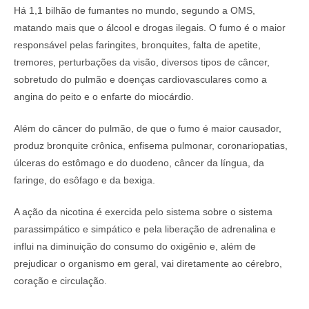
Há 1,1 bilhão de fumantes no mundo, segundo a OMS,
matando mais que o álcool e drogas ilegais. O fumo é o maior
responsável pelas faringites, bronquites, falta de apetite,
tremores, perturbações da visão, diversos tipos de câncer,
sobretudo do pulmão e doenças cardiovasculares como a
angina do peito e o enfarte do miocárdio.
Além do câncer do pulmão, de que o fumo é maior causador,
produz bronquite crônica, enfisema pulmonar, coronariopatias,
úlceras do estômago e do duodeno, câncer da língua, da
faringe, do esôfago e da bexiga.
A ação da nicotina é exercida pelo sistema sobre o sistema
parassimpático e simpático e pela liberação de adrenalina e
influi na diminuição do consumo do oxigênio e, além de
prejudicar o organismo em geral, vai diretamente ao cérebro,
coração e circulação.