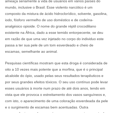
ameaça seriamente a vida de usuários em vários países do
mundo, inclusive o Brasil. Esse violento narcótico é um
composto da mistura de ácido hidroclorídico, solvente, gasolina,
iodo, fósforo vermelho de uso doméstico e de codeína-
analgésico opioide. O nome do grande réptil crocodiliano
existente na África, dado a esse temido entorpecente, se deu
em razão de que uma vez injetado no corpo do individuo este
passa a ter sua pele de um tom esverdeado e cheio de
escamas, semelhante ao animal.
Pesquisas científicas mostram que esta droga é considerada de
oito a 10 vezes mais potente que a morfina, que é o principal
alcaloide do ópio, usado pelas seus resultados terapêuticos e
por seus grandes efeitos tóxicos. O seu uso contínuo pode levar
esses usuários à morte num prazo de até dois anos, tendo em
vista que ele provoca o estreitamento dos vasos sanguíneos e,
com isto, o aparecimento de uma coloração esverdeada da pele
e o surgimento de escamas bem acentuadas. Outra