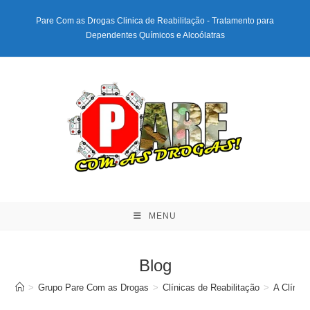
Ir
Pare Com as Drogas Clinica de Reabilitação - Tratamento para
para
Dependentes Químicos e Alcoólatras
o
conteúdo
MENU
Blog
>
Grupo Pare Com as Drogas
>
Clínicas de Reabilitação
>
A Clínic