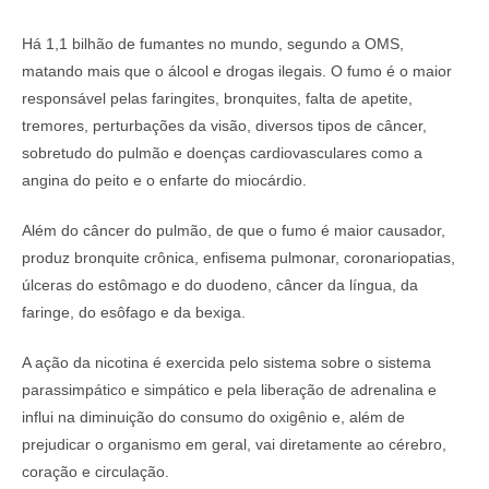
Há 1,1 bilhão de fumantes no mundo, segundo a OMS,
matando mais que o álcool e drogas ilegais. O fumo é o maior
responsável pelas faringites, bronquites, falta de apetite,
tremores, perturbações da visão, diversos tipos de câncer,
sobretudo do pulmão e doenças cardiovasculares como a
angina do peito e o enfarte do miocárdio.
Além do câncer do pulmão, de que o fumo é maior causador,
produz bronquite crônica, enfisema pulmonar, coronariopatias,
úlceras do estômago e do duodeno, câncer da língua, da
faringe, do esôfago e da bexiga.
A ação da nicotina é exercida pelo sistema sobre o sistema
parassimpático e simpático e pela liberação de adrenalina e
influi na diminuição do consumo do oxigênio e, além de
prejudicar o organismo em geral, vai diretamente ao cérebro,
coração e circulação.