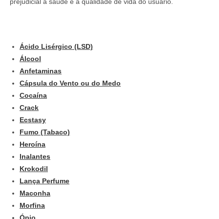
prejudicial à saúde e à qualidade de vida do usuário.
Ácido Lisérgico (LSD)
Álcool
Anfetaminas
Cápsula do Vento ou do Medo
Cocaína
Crack
Ecstasy
Fumo (Tabaco)
Heroína
Inalantes
Krokodil
Lança Perfume
Maconha
Morfina
Ópio