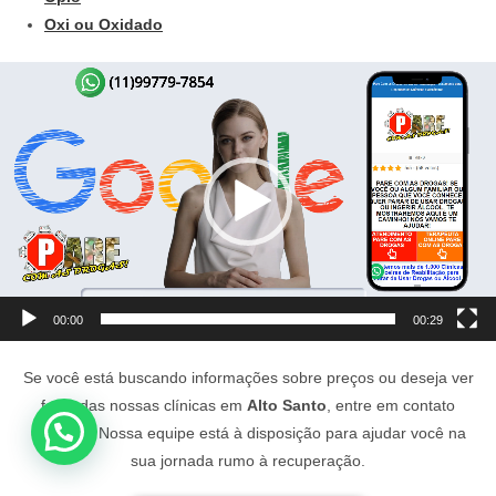
Oxi ou Oxidado
Tocador
de
vídeo
00:00
00:29
Se você está buscando informações sobre preços ou deseja ver
fotos das nossas clínicas em
Alto Santo
, entre em contato
conosco. Nossa equipe está à disposição para ajudar você na
sua jornada rumo à recuperação.