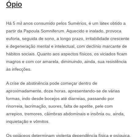
Ópio
Há 5 mil anos consumido pelos Sumérios, é um látex obtido a
partir da Papoula Somniferum. Aquecido e inalado, provoca
euforia, seguida de sono, a longo prazo, irritabilidade crescente
e degeneração mental e intelectual, com declínio marcante de
hábitos sociais. Quanto aos aspectos físicos, os viciados ficam
magros e com cor amarela, diminuindo, ainda, sua resistência
às infecções.
A crise de abstinência pode começar dentro de
aproximadamente, doze horas, apresentando-se de várias
formas, indo desde bocejos até diarreias, passando por
rinorreia, lacrimação, suores, falta de apetite, pele com
arrepios, tremores, câimbras abdominais e insônia ou, ainda,
inquietação e vômitos.
Os opiáceos determinam violenta dependência física e psíquica,