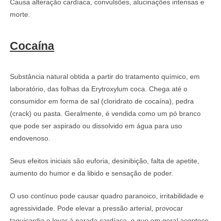
Causa alteração cardíaca, convulsões, alucinações intensas e
morte.
Cocaína
Substância natural obtida a partir do tratamento químico, em
laboratório, das folhas da Erytroxylum coca. Chega até o
consumidor em forma de sal (cloridrato de cocaína), pedra
(crack) ou pasta. Geralmente, é vendida como um pó branco
que pode ser aspirado ou dissolvido em água para uso
endovenoso.
Seus efeitos iniciais são euforia, desinibição, falta de apetite,
aumento do humor e da libido e sensação de poder.
O uso contínuo pode causar quadro paranoico, irritabilidade e
agressividade. Pode elevar a pressão arterial, provocar
taquicardia e levar à parada cardíaca, o que em geral acontece