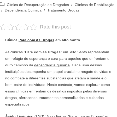
do
publicado:
Categoria
Clínica de Recuperação de Drogados
/
Clínicas de Reabilitação
post:
do
/
Dependência Química
/
Tratamento Drogas
post:
Rate this post
Clínica
Pare com As Drogas
em Alto Santo
As clínicas “
Pare com as Drogas
” em Alto Santo representam
um refúgio de esperança e cura para aqueles que enfrentam o
duro caminho da
dependência química
. Cada uma dessas
instituições desempenha um papel crucial no resgate de vidas e
no combate a diferentes substâncias que afetam a saúde e o
bem-estar de indivíduos. Neste contexto, vamos explorar como
essas clínicas enfrentam os desafios impostos pelas diversas
drogas, oferecendo tratamentos personalizados e cuidados
especializados.
Ácido Lisérgico (LSD):
Nas clínicas “Pare com as Drogas” em