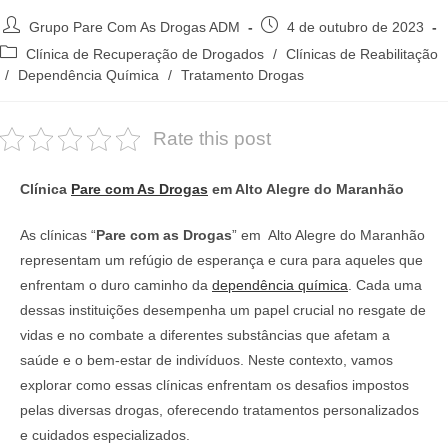
Autor
Post
Grupo Pare Com As Drogas ADM
4 de outubro de 2023
do
publicado:
Categoria
Clínica de Recuperação de Drogados
/
Clínicas de Reabilitação
post:
do
/
Dependência Química
/
Tratamento Drogas
post:
Rate this post
Clínica
Pare com As Drogas
em Alto Alegre do Maranhão
As clínicas “
Pare com as Drogas
” em Alto Alegre do Maranhão
representam um refúgio de esperança e cura para aqueles que
enfrentam o duro caminho da
dependência química
. Cada uma
dessas instituições desempenha um papel crucial no resgate de
vidas e no combate a diferentes substâncias que afetam a
saúde e o bem-estar de indivíduos. Neste contexto, vamos
explorar como essas clínicas enfrentam os desafios impostos
pelas diversas drogas, oferecendo tratamentos personalizados
e cuidados especializados.