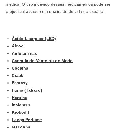
médica. O uso indevido desses medicamentos pode ser
prejudicial à saúde e à qualidade de vida do usuário.
Ácido Lisérgico (LSD)
Álcool
Anfetaminas
Cápsula do Vento ou do Medo
Cocaína
Crack
Ecstasy
Fumo (Tabaco)
Heroína
Inalantes
Krokodil
Lança Perfume
Maconha