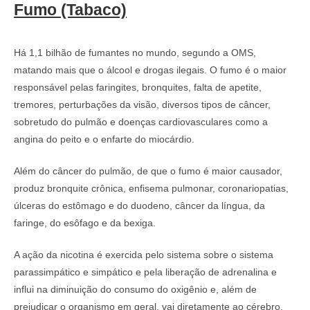
Fumo (Tabaco)
Há 1,1 bilhão de fumantes no mundo, segundo a OMS,
matando mais que o álcool e drogas ilegais. O fumo é o maior
responsável pelas faringites, bronquites, falta de apetite,
tremores, perturbações da visão, diversos tipos de câncer,
sobretudo do pulmão e doenças cardiovasculares como a
angina do peito e o enfarte do miocárdio.
Além do câncer do pulmão, de que o fumo é maior causador,
produz bronquite crônica, enfisema pulmonar, coronariopatias,
úlceras do estômago e do duodeno, câncer da língua, da
faringe, do esôfago e da bexiga.
A ação da nicotina é exercida pelo sistema sobre o sistema
parassimpático e simpático e pela liberação de adrenalina e
influi na diminuição do consumo do oxigênio e, além de
prejudicar o organismo em geral, vai diretamente ao cérebro,