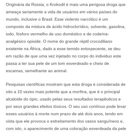
Originária da Rússia, o Krokodil é mais uma perigosa droga que
ameaça seriamente a vida de usuários em vários países do
mundo, inclusive o Brasil. Esse violento narcótico é um
composto da mistura de ácido hidroclorídico, solvente, gasolina,
iodo, fósforo vermelho de uso doméstico e de codeína-
analgésico opioide. O nome do grande réptil crocodiliano
existente na África, dado a esse temido entorpecente, se deu
em razão de que uma vez injetado no corpo do individuo este
passa a ter sua pele de um tom esverdeado e cheio de
escamas, semelhante ao animal.
Pesquisas científicas mostram que esta droga é considerada de
oito a 10 vezes mais potente que a morfina, que é o principal
alcaloide do ópio, usado pelas seus resultados terapêuticos e
por seus grandes efeitos tóxicos. O seu uso contínuo pode levar
esses usuários à morte num prazo de até dois anos, tendo em
vista que ele provoca o estreitamento dos vasos sanguíneos e,
com isto, o aparecimento de uma coloração esverdeada da pele