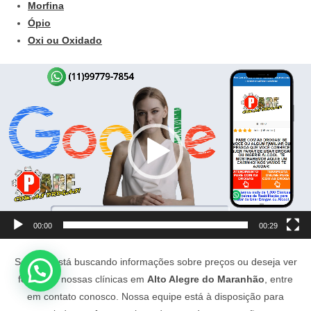
Morfina
Ópio
Oxi ou Oxidado
Tocador
de
vídeo
00:00
00:29
Se você está buscando informações sobre preços ou deseja ver
fotos das nossas clínicas em
Alto Alegre do Maranhão
, entre
em contato conosco. Nossa equipe está à disposição para