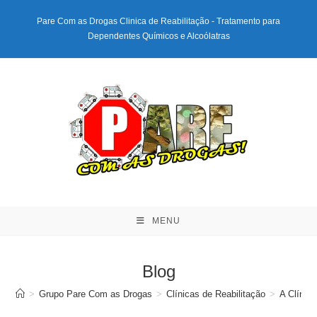
Ir
Pare Com as Drogas Clinica de Reabilitação - Tratamento para
para
Dependentes Químicos e Alcoólatras
o
conteúdo
MENU
Blog
>
Grupo Pare Com as Drogas
>
Clínicas de Reabilitação
>
A Clínic