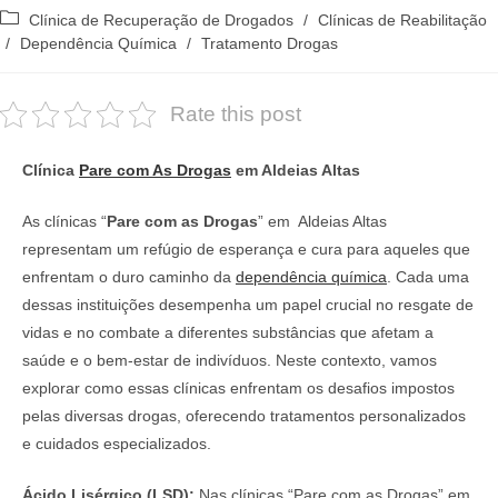
do
publicado:
Categoria
Clínica de Recuperação de Drogados
/
Clínicas de Reabilitação
post:
do
/
Dependência Química
/
Tratamento Drogas
post:
Rate this post
Clínica
Pare com As Drogas
em Aldeias Altas
As clínicas “
Pare com as Drogas
” em Aldeias Altas
representam um refúgio de esperança e cura para aqueles que
enfrentam o duro caminho da
dependência química
. Cada uma
dessas instituições desempenha um papel crucial no resgate de
vidas e no combate a diferentes substâncias que afetam a
saúde e o bem-estar de indivíduos. Neste contexto, vamos
explorar como essas clínicas enfrentam os desafios impostos
pelas diversas drogas, oferecendo tratamentos personalizados
e cuidados especializados.
Ácido Lisérgico (LSD):
Nas clínicas “Pare com as Drogas” em