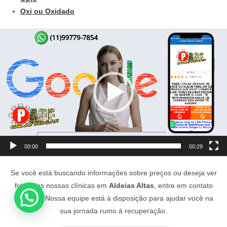
Oxi ou Oxidado
Tocador
de
vídeo
00:00
00:29
Se você está buscando informações sobre preços ou deseja ver
fotos das nossas clínicas em
Aldeias Altas
, entre em contato
conosco. Nossa equipe está à disposição para ajudar você na
sua jornada rumo à recuperação.