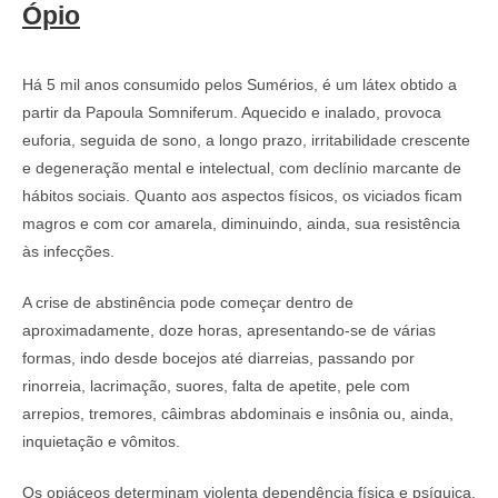
Ópio
Há 5 mil anos consumido pelos Sumérios, é um látex obtido a
partir da Papoula Somniferum. Aquecido e inalado, provoca
euforia, seguida de sono, a longo prazo, irritabilidade crescente
e degeneração mental e intelectual, com declínio marcante de
hábitos sociais. Quanto aos aspectos físicos, os viciados ficam
magros e com cor amarela, diminuindo, ainda, sua resistência
às infecções.
A crise de abstinência pode começar dentro de
aproximadamente, doze horas, apresentando-se de várias
formas, indo desde bocejos até diarreias, passando por
rinorreia, lacrimação, suores, falta de apetite, pele com
arrepios, tremores, câimbras abdominais e insônia ou, ainda,
inquietação e vômitos.
Os opiáceos determinam violenta dependência física e psíquica,