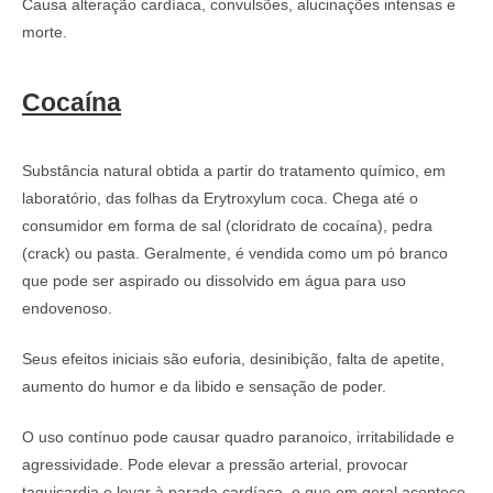
Causa alteração cardíaca, convulsões, alucinações intensas e
morte.
Cocaína
Substância natural obtida a partir do tratamento químico, em
laboratório, das folhas da Erytroxylum coca. Chega até o
consumidor em forma de sal (cloridrato de cocaína), pedra
(crack) ou pasta. Geralmente, é vendida como um pó branco
que pode ser aspirado ou dissolvido em água para uso
endovenoso.
Seus efeitos iniciais são euforia, desinibição, falta de apetite,
aumento do humor e da libido e sensação de poder.
O uso contínuo pode causar quadro paranoico, irritabilidade e
agressividade. Pode elevar a pressão arterial, provocar
taquicardia e levar à parada cardíaca, o que em geral acontece