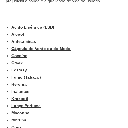
prejudicial à saúde e à qualidade de vida do usuário.
Ácido Lisérgico (LSD)
Álcool
Anfetaminas
Cápsula do Vento ou do Medo
Cocaína
Crack
Ecstasy
Fumo (Tabaco)
Heroína
Inalantes
Krokodil
Lança Perfume
Maconha
Morfina
Ópio