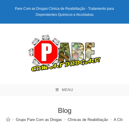
Ir
Pare Com as Drogas Clinica de Reabilitação - Tratamento para
para
Dependentes Químicos e Alcoólatras
o
conteúdo
MENU
Blog
>
Grupo Pare Com as Drogas
>
Clínicas de Reabilitação
>
A Clínic