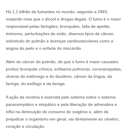
Há 1,1 bilhão de fumantes no mundo, segundo a OMS,
matando mais que o álcool e drogas ilegais. O fumo é o maior
responsável pelas faringites, bronquites, falta de apetite,
tremores, perturbações da visão, diversos tipos de câncer,
sobretudo do pulmão e doenças cardiovasculares como a
angina do peito e o enfarte do miocárdio.
Além do câncer do pulmão, de que o fumo é maior causador,
produz bronquite crônica, enfisema pulmonar, coronariopatias,
úlceras do estômago e do duodeno, câncer da língua, da
faringe, do esôfago e da bexiga.
A ação da nicotina é exercida pelo sistema sobre o sistema
parassimpático e simpático e pela liberação de adrenalina e
influi na diminuição do consumo do oxigênio e, além de
prejudicar o organismo em geral, vai diretamente ao cérebro,
coração e circulação.