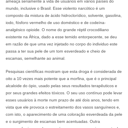
ameaça seriamente a vida de usuários em vários países do
mundo, inclusive o Brasil. Esse violento narcótico é um
composto da mistura de ácido hidroclorídico, solvente, gasolina,
iodo, fósforo vermelho de uso doméstico e de codeína-
analgésico opioide. O nome do grande réptil crocodiliano
existente na África, dado a esse temido entorpecente, se deu
em razão de que uma vez injetado no corpo do individuo este
passa a ter sua pele de um tom esverdeado e cheio de
escamas, semelhante ao animal.
Pesquisas científicas mostram que esta droga é considerada de
oito a 10 vezes mais potente que a morfina, que é o principal
alcaloide do ópio, usado pelas seus resultados terapêuticos e
por seus grandes efeitos tóxicos. O seu uso contínuo pode levar
esses usuários à morte num prazo de até dois anos, tendo em
vista que ele provoca o estreitamento dos vasos sanguíneos e,
com isto, o aparecimento de uma coloração esverdeada da pele
e o surgimento de escamas bem acentuadas. Outra