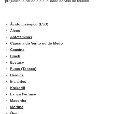
prejudicial à saúde e à qualidade de vida do usuário.
Ácido Lisérgico (LSD)
Álcool
Anfetaminas
Cápsula do Vento ou do Medo
Cocaína
Crack
Ecstasy
Fumo (Tabaco)
Heroína
Inalantes
Krokodil
Lança Perfume
Maconha
Morfina
Ópio