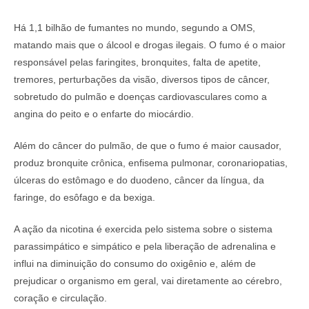
Há 1,1 bilhão de fumantes no mundo, segundo a OMS,
matando mais que o álcool e drogas ilegais. O fumo é o maior
responsável pelas faringites, bronquites, falta de apetite,
tremores, perturbações da visão, diversos tipos de câncer,
sobretudo do pulmão e doenças cardiovasculares como a
angina do peito e o enfarte do miocárdio.
Além do câncer do pulmão, de que o fumo é maior causador,
produz bronquite crônica, enfisema pulmonar, coronariopatias,
úlceras do estômago e do duodeno, câncer da língua, da
faringe, do esôfago e da bexiga.
A ação da nicotina é exercida pelo sistema sobre o sistema
parassimpático e simpático e pela liberação de adrenalina e
influi na diminuição do consumo do oxigênio e, além de
prejudicar o organismo em geral, vai diretamente ao cérebro,
coração e circulação.