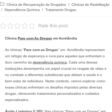
do
publicado:
Categoria
Clínica de Recuperação de Drogados
/
Clínicas de Reabilitação
post:
do
/
Dependência Química
/
Tratamento Drogas
post:
Rate this post
Clínica
Pare com As Drogas
em Acrelândia
As clínicas “
Pare com as Drogas
” em Acrelândia representam
um refúgio de esperança e cura para aqueles que enfrentam o
duro caminho da
dependência química
. Cada uma dessas
instituições desempenha um papel crucial no resgate de vidas e
no combate a diferentes substâncias que afetam a saúde e o
bem-estar de indivíduos. Neste contexto, vamos explorar como
essas clínicas enfrentam os desafios impostos pelas diversas
drogas, oferecendo tratamentos personalizados e cuidados
especializados.
Ácido Lisérgico (LSD):
Nas clínicas “Pare com as Drogas” em