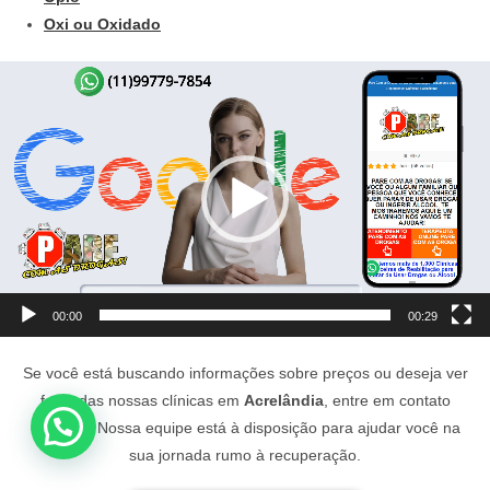
Oxi ou Oxidado
Tocador
de
vídeo
00:00
00:29
Se você está buscando informações sobre preços ou deseja ver
fotos das nossas clínicas em
Acrelândia
, entre em contato
conosco. Nossa equipe está à disposição para ajudar você na
sua jornada rumo à recuperação.