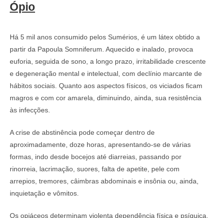
Ópio
Há 5 mil anos consumido pelos Sumérios, é um látex obtido a
partir da Papoula Somniferum. Aquecido e inalado, provoca
euforia, seguida de sono, a longo prazo, irritabilidade crescente
e degeneração mental e intelectual, com declínio marcante de
hábitos sociais. Quanto aos aspectos físicos, os viciados ficam
magros e com cor amarela, diminuindo, ainda, sua resistência
às infecções.
A crise de abstinência pode começar dentro de
aproximadamente, doze horas, apresentando-se de várias
formas, indo desde bocejos até diarreias, passando por
rinorreia, lacrimação, suores, falta de apetite, pele com
arrepios, tremores, câimbras abdominais e insônia ou, ainda,
inquietação e vômitos.
Os opiáceos determinam violenta dependência física e psíquica,