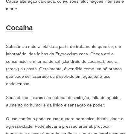
Causa alteração cardíaca, convulsões, alucinações intensas e
morte.
Cocaína
Substância natural obtida a partir do tratamento químico, em
laboratório, das folhas da Erytroxylum coca. Chega até o
consumidor em forma de sal (cloridrato de cocaína), pedra
(crack) ou pasta. Geralmente, é vendida como um pó branco
que pode ser aspirado ou dissolvido em água para uso
endovenoso.
Seus efeitos iniciais são euforia, desinibição, falta de apetite,
aumento do humor e da libido e sensação de poder.
O uso contínuo pode causar quadro paranoico, irritabilidade e
agressividade. Pode elevar a pressão arterial, provocar
taquicardia e levar à parada cardíaca, o que em geral acontece