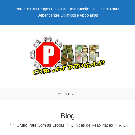
Ir
Pare Com as Drogas Clinica de Reabilitação - Tratamento para
para
Dependentes Químicos e Alcoólatras
o
conteúdo
MENU
Blog
>
Grupo Pare Com as Drogas
>
Clínicas de Reabilitação
>
A Clínic