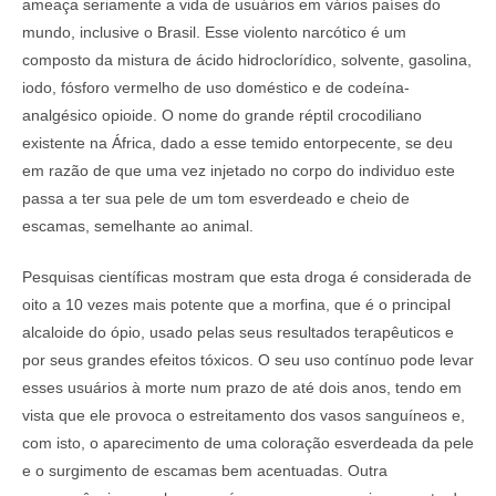
ameaça seriamente a vida de usuários em vários países do
mundo, inclusive o Brasil. Esse violento narcótico é um
composto da mistura de ácido hidroclorídico, solvente, gasolina,
iodo, fósforo vermelho de uso doméstico e de codeína-
analgésico opioide. O nome do grande réptil crocodiliano
existente na África, dado a esse temido entorpecente, se deu
em razão de que uma vez injetado no corpo do individuo este
passa a ter sua pele de um tom esverdeado e cheio de
escamas, semelhante ao animal.
Pesquisas científicas mostram que esta droga é considerada de
oito a 10 vezes mais potente que a morfina, que é o principal
alcaloide do ópio, usado pelas seus resultados terapêuticos e
por seus grandes efeitos tóxicos. O seu uso contínuo pode levar
esses usuários à morte num prazo de até dois anos, tendo em
vista que ele provoca o estreitamento dos vasos sanguíneos e,
com isto, o aparecimento de uma coloração esverdeada da pele
e o surgimento de escamas bem acentuadas. Outra